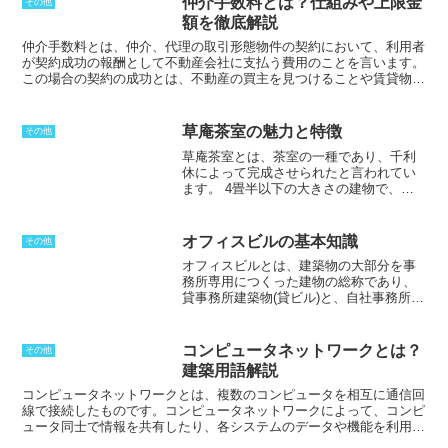
仲介手数料とは？仕組みや上限金
その他
込み者が支払うことによって補てんされる
仕組みとなっています。し
額を徹底解説
かし、金融機関にとっては費用となるため、
融資実行時に一括徴収を
行う場合がほとんど
です。最近では、融資事務手数料がまったくかか
仲介手数料とは、仲介、代理の取引形態物件の契約において、利用者
らず、無料となっている金融機関も増えてきており、手数料の低さを
が契約成功の報酬として不動産会社に支払う費用のことを言います。
強調するケースが多くなってきました。しかし、全体の返済額を見な
この場合の契約の成功とは、不動産の買主を見つけることや賃貸物件
ければ、正確なところは分かりにくいので注意が必要です。
の希望の物件を探し、契約を締結することを意味します。仲介手数料
は法律で上限金額が定められいる。不動産の売買の場合にはその価格
に応じて設定されており、賃貸借の場合には借賃の１ヵ月分の賃料に
草庵茶室の魅力と特徴
その他
消費税を足した金額以内の範囲で設定されます。法的には依頼者の一
草庵茶室とは、茶室の一種であり、千利
方から受けることのできる報酬の額は、依頼者の承諾を得ている場合
休によって完成させられたと言われてい
を除き賃料の1月分の0.54倍と定められていますが、契約書に媒介報
ます。
4畳半以下の大きさの建物で、丸
酬額を払うことが明記され、借りる側が全額を払うケースが散見され
太や竹、土壁などを使った素朴な材料で
ます。
作られています。また、光の演出ができ
るように、必要な窓を設けてコントロー
オフィスビルの基本知識
その他
ルしています。草庵茶室は、茶室の中で
オフィスビルとは、建築物の大部分を事
も特に粗末に見えるように作られていま
務所専用につくった建物の総称であり、
すが、非常に風情がある作りになってい
貸事務所建築物(貸ビル)と、自社事務所建
ます。下地窓、にじり口などの特徴も持
築物(自社ビル)の2種がある。
日本の建築
っています。
基準法においては、オフィスビルは特殊
建築物には含まれない。従って、他の用
コンピュータネットワークとは？
その他
途の建築物に比べると、オフィスビルは
建築用語解説
法律的には、比較的自由な設計や計画が
できる建物だと言える。
しかし、一般に
コンピュータネットワーク
とは、複数のコンピュータを相互に通信回
収益性を重視して、最大の床面積を確保
線で接続したものです。コンピュータネットワークによって、コンピ
することが優先されるため、オフィスビ
ュータ同士で情報を共有したり、各システムのデータや機能を利用し
ルの形状は、敷地条件から決まることが
たりすることが可能になります。コンピュータネットワークは、ロー