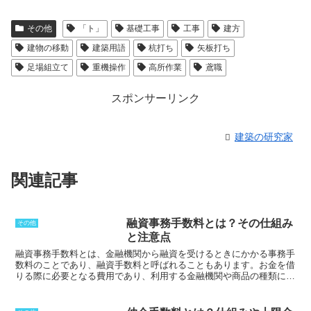
その他
「ト」
基礎工事
工事
建方
建物の移動
建築用語
杭打ち
矢板打ち
足場組立て
重機操作
高所作業
鳶職
スポンサーリンク
建築の研究家
関連記事
融資事務手数料とは？その仕組み
その他
と注意点
融資事務手数料とは、
金融機関から融資を受けるときにかかる事務手
数料
のことであり、融資手数料と呼ばれることもあります。お金を借
りる際に必要となる費用であり、利用する金融機関や商品の種類によ
っても金額が異なります。融資事務手数料は、
低額で設定されている
場合もある一方、定率をかけて求められることもあります
。また、一
般的には事務手数料となることから、
経費としての性格があり、申し