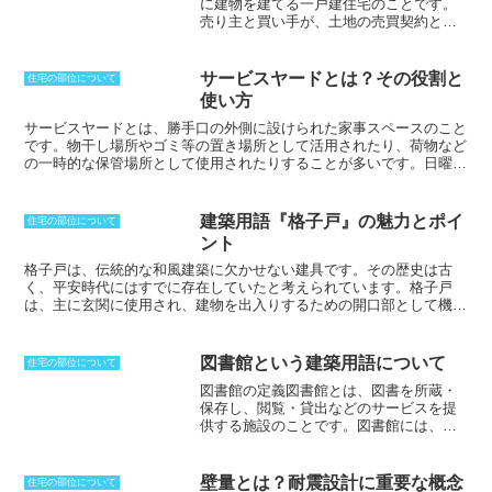
に建物を建てる一戸建住宅のことです。
売り主と買い手が、土地の売買契約と建
築請負契約を同時に締結することで成立
します。買い手が建築主となり、自分の
希望や予算に合わせて間取りや仕様を設
サービスヤードとは？その役割と
住宅の部位について
計できます。
そのため、建売住宅よりも
使い方
自由度の高い住宅を建てることができま
す。
しかし、建築を請け負う業者はあら
サービスヤードとは
、勝手口の外側に設けられた家事スペースのこと
かじめ特定されているため、施工業者の
です。物干し場所やゴミ等の置き場所として活用されたり、荷物など
得意不得意の関係で注文住宅ほどの自由
の一時的な保管場所として使用されたりすることが多いです。日曜大
度はなく、用意された設計モデルからの
工を行なうスペースとして利用する、時期によって植木鉢・プランタ
選択となることも多いです。
ーの避難場所として使用する場合もあります。建物の側面や裏側な
ど、正面からは見えにくい位置に設置されており、屋根や壁、物干し
建築用語『格子戸』の魅力とポイ
住宅の部位について
台、ウッドデッキ、コンセントやシンクなどが設けられることも。プ
ント
ランニングの際は、家事動線の延長として考えるのが理想的ですが、
あらかじめ勝手口周辺の屋外スペースを広めに確保しておけば、あと
格子戸は、伝統的な和風建築に欠かせない建具
です。その歴史は古
から屋根や土間を設置して、
サービスヤード
とすることも可能です。
く、平安時代にはすでに存在していたと考えられています。格子戸
は、主に玄関に使用され、建物を出入りするための開口部として機能
しています。また、格子戸は装飾的な役割も果たしており、和風の情
緒を演出するのに一役買っています。格子戸は、木製の細い組子を格
子状に組み合わせた構造になっており、通風や採光を確保しつつ、プ
図書館という建築用語について
住宅の部位について
ライバシーを保護する役割を果たしています。格子戸の組子は、縦横
図書館の定義図書館とは、図書を所蔵・
に組まれるのが一般的ですが、升目状に組まれたものもあります。ま
保存し、閲覧・貸出などのサービスを提
た、現在では格子と格子の間にガラスを挟んだものが一般的になって
供する施設のことです。図書館には、公
きています。格子戸の歴史は古く、平安時代にはすでに存在していた
共図書館、大学図書館、学校図書館、専
と考えられています。当時は、貴族の邸宅や寺社仏閣の玄関に使用さ
門図書館など、さまざまな種類がありま
れることが多く、その装飾的な美しさから、人々の注目を集めていま
す。公共図書館は、誰もが利用できる図
した。その後、江戸時代になると、庶民の間にも格子戸が普及し始
壁量とは？耐震設計に重要な概念
住宅の部位について