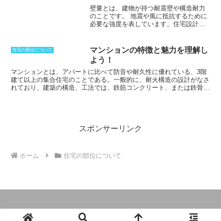
書館で、図書や雑誌、新聞などの資料を
め、一般家庭の玄関に使用されるようになりました。明治時代以降に
壁量とは、建物が持つ耐震壁や構造耐力
所蔵しています。大学図書館は、大学に
は、洋風建築の普及に伴い、格子戸の使用は減少しましたが、近年で
のことです。
地震や風に抵抗するために
設置されている図書館で、大学の学生や
は、和風の伝統的な美しさを再評価する機運が高まっており、格子戸
必要な強度を表しています。住宅設計に
教職員が利用します。学校図書館は、学
の人気も再び高まっています。
おいては、壁量計算が重要であり、十分
校に設置されている図書館で、学校の生
な量を確保しているかどうかを判断して
徒や教員が利用します。専門図書館は、
いきます。方向ごとに計算し検討してい
特定の分野の資料を所蔵する図書館で、
マンションの特徴と魅力を理解し
住宅の部位について
くことが重要であり、各階で必要な量を
研究者や専門家が利用します。
図書館
よう！
確保することができているかどうかを判
は、人々が知識を得たり、学習したり、
断しなければなりません。壁の長さだけ
マンションとは、アパートに比べて防音や耐久性に優れている、
3階
文化に触れたりする場所として大切な役
ではなく、
暑さや材質、連結方法によっ
建て以上の集合住宅
のことである。一般的に、耐火構造の設計がなさ
割を果たしています。
図書館には、さま
て係数が決められており、壁量を計算す
れており、建築の構造、工法では、鉄筋コンクリート、または鉄骨鉄
ざまな資料が所蔵されており、人々はそ
ることができるようになっています。
耐
筋コンクリート造の建物を指す言葉だが、明確な定義や条件などはな
れらの資料を自由に閲覧することができ
震改修を行う場合にも、建築基準法や政
い。アパートに比べて、オートロックや宅配ボックス、コンシェルジ
ます。また、図書館には、司書などの専
令などをもとにして計算していく必要が
ュなどの設備やサービスが充実していることが多く、防犯面でも安全
門家が常駐しており、人々の資料探しを
あります。経年劣化といったことも考慮
性が高い。そのため、地域相場に比べて、家賃がやや高くなる傾向が
支援してくれます。図書館は、人々が生
していかなければなりません。特に耐震
ある。マンションはもともと英語で「豪邸」や「邸宅」、「高級物
涯学習を続けたり、新しい知識や文化に
スポンサーリンク
設計が古い場合には、十分に注意が必要
件」などの意味があるが、日本ではそこまで高級、もしくは豪邸とい
触れたりするのに最適な場所です。
です。
う意味合いで使われることはなく、やや質の良い賃貸物件を意味する
程度である。
ホーム
住宅の部位について
© 2024 建築用語と関係法令の説明.