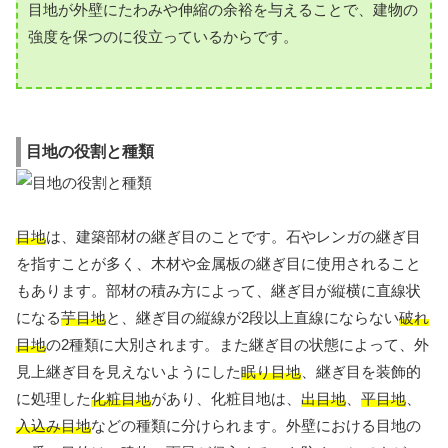
目地が外壁にたわみや伸縮の余裕を与えることで、建物の
強度を保つのに役立っているからです。
目地の役割と種類
目地
は、建築部材の継ぎ目のことです。石やレンガの継ぎ目
を指すことが多く、木材や金属板の継ぎ目に使用されること
もあります。部材の積み方によって、継ぎ目が縦横に直線状
になる
芋目地
と、継ぎ目の縦線が2段以上直線にならない
破れ
目地
の2種類に大別されます。また継ぎ目の状態によって、外
見上継ぎ目を見えないようにした
眠り目地
、継ぎ目を装飾的
に処理した
化粧目地
があり、化粧目地は、
出目地
、
平目地
、
入込み目地
などの種類に分けられます。外壁における目地の