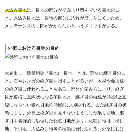
入込み目地
は、目地の部分が壁面より凹んでいる目地のこ
と。入込み目地は、目地の部分に汚れが溜まりにくいため、
メンテナンスの手間がかからないというメリットがある。
外壁における目地の目的
大見出し「建築用語『目地(「目地」とは、部材の継ぎ目のこ
と。石やレンガの継ぎ目を指すことが多いが、木材や金属板
の継ぎ目に使われることもある。部材の積み方により、継ぎ
目が縦横に直線状になる芋目地と、継ぎ目の縦線が2段以上直
線にならない破れ目地の2種類に大別される。また継ぎ目の状
態により、外見上継ぎ目を見えないようにした眠り目地、継
ぎ目を装飾的に処理した化粧目地があり、化粧目地は、出目
地、平目地、入込み目地等の種類に分けられる。外壁におけ