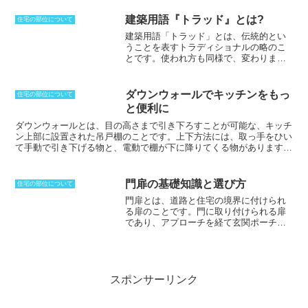
物を指していますが、航空機の翼に取り
付けられている燃料点検用の空洞もマン
建築用語『トラッド』とは?
住宅の部位について
ホールと呼ぶことがあります。下水など
建築用語「トラッド」とは、
伝統的とい
の他にも、地下に埋設された電気や通信
うことを表すトラディショナルの略
のこ
ケーブルの点検口としても使用されてい
とです。使われ方も同様で、変わりませ
ます。人が入ることができない点検口の
ん。次々に誕生していく流行に左右され
場合には、ハンドホールと呼ばれてお
ることがないという意味を持つため、ア
り、鋼鉄やコンクリートで作られた蓋が
パレルでもファッションスタイルとして
してあります。マンホールには鋼鉄製の
ダウンウォールでキッチンをもっ
住宅の部位について
よく使われます。伝統を重んじたデザイ
蓋がついていることが一般的です。様々
と便利に
ンスタイルのことを指し、傾向的にもト
な物が作られ、都道府県ごとに違う物な
ラッドという言葉が使われることがあり
ダウンウォールとは、目の高さまで引き下ろすことが可能な、キッチ
どもあります。実際には、この蓋がなく
ます。アメリカの紳士服の様式としてト
ン上部に設置された吊戸棚のこと
です。上下方法には、取っ手をひい
てもマンホールであり、内部にはタラッ
ラッドが使われることがありますが、
曲
て手動で引き下げる物と、電動で棚が下に降りてくる物があります。
プが付けられていることが多いです。
線を限りなく排除した、直線的なライン
吊戸棚、特にその上部の収納スペースは、踏み台を使わなければ手が
のジャケットなどが特徴
です。チェック
届かない場合が多く、効果的に活用できない場合が多いです。ダウン
柄で細身のラインを持つパンツなどが中
ウォールを用いれば、身長が低い人でも簡単に棚の中身を取ることが
門扉の基礎知識と選び方
住宅の部位について
心で、ビジネスマン向きのスタイルとい
でき、吊戸棚をより便利に利用することができます。ユニットの高さ
門扉とは、道路と住宅の境界に付けられ
う理由から、安定した支持層を持ってい
は身長に合わせて調節することが可能です。耐荷重は10kgほどの物
る扉のことです。
門に取り付けられる扉
ます。アイビーなどのスタイルもトラッ
が多く、手動で上下させるタイプの場合は収納量によってスプリング
であり、アプローチを経て玄関ポーチか
ドと言えるでしょう。
を調節すると、棚の上げ下ろしがスムーズに行なえるようになりま
ら玄関へと続く。外構工事に属するた
す。
め、建築時の本体工事に含まれることが
少ない。玄関よりも先に訪問者を出迎え
る場所となってくるため、第一印象を与
える場所となってくる。
門扉をくぐるこ
スポンサーリンク
とによって、そこから自分の土地である
ということを示すためにも重要な意味を