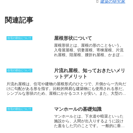
建築の研究家
関連記事
屋根形状について
住宅の部位について
屋根形状とは、屋根の形のこと
をいう。
入母屋屋根、切妻屋根、寄棟屋根、片流
れ屋根、陸屋根、腰折れ屋根、かまぼこ
屋根、招き屋根、方行屋根、ドーム型な
どがある。最も一般的な屋根形状のひと
つである「切妻屋根」は三角の形になっ
片流れ屋根、知っておきたいメリ
住宅の部位について
ており、和風、洋風双方に合う屋根であ
ットデメリット
る。「寄棟屋根」も一般的な屋根形状
で、世界中で見られる。「片流れ屋根」
片流れ屋根
は、住宅や建物の屋根形式のひとつで、片側から一方向だ
は名前の通り傾きが片方にしかなく、シ
けに勾配がある形を指す。比較的簡易な建築物にも使用される形だ。
ンプルな構造でモダンな仕上がりとな
シンプルな形状のため、屋根にかかるコストが安い。また、大型の太
る。南向きに傾斜すると太陽光発電パネ
陽光パネルを設置する場合にも適している
。デザインによってはシャ
ルを最大限に設置することも可能であ
ープで個性的な外観となり、北側斜線をクリアするうえでも有効なた
る。「陸屋根」は重量鉄骨造や鉄筋コン
め、スタイリッシュな外見として和モダンな住宅に取り入れられてい
マンホールの基礎知識
住宅の部位について
クリート造で使用され、キューブ型の外
る。従来は比較的小さな建物や物置などで用いられてきた。
片流れ屋
マンホールとは、下水道や暗渠といった
観となり、屋上の利用がしやすい。この
根のデメリットは、雨どいへの負担が大きいことや、傾斜の上側から
施設から、人間が出入りするように設け
他、和風、洋風、モダンで個性的な様々
雨水が屋根を伝って隙間に浸入しやすいことなどが挙げられる
。
た蓋をした穴のことです。
一般的に垂直
な屋根形状が存在する。
なトンネルがついている下水道のような