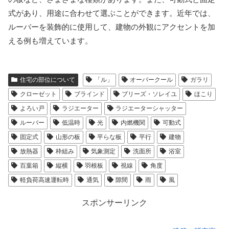
式があり、用途に合わせて選ぶことができます。近年では、
ルーバーを装飾的に使用して、建物の外観にアクセントを加
える例も増えています。
住宅の部位について
「ル」
オーバークール
ガラリ
クローゼット
ブラインド
ブリーズ・ソレイユ
ほこり
よろい戸
ラジエーター
ラジエーターシャッター
ルーバー
低温時
光
内燃機関
可動式
固定式
山形の板
平らな板
平行
建物
放熱器
枠組み
気象測定
洗面所
浴室
百葉箱
縦横
羽根板
視線
角度
軽負荷高速運転時
通気
隙間
雨
風
スポンサーリンク