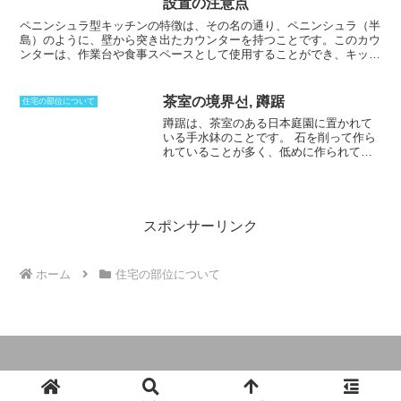
設置の注意点
す。
民間住宅ローン
は、民間金融機関が提供する住宅ローンで、フラ
ット35や公庫フラット35とは異なり、金利が変動する商品が多いで
ペニンシュラ型キッチンの特徴
は、その名の通り、ペニンシュラ（半
す。返済期間は最長35年、元利均等返済方式が一般的ですが、元金
島）のように、壁から突き出たカウンターを持つことです。このカウ
均等返済方式やボーナス併用返済方式など、さまざまな返済方法があ
ンターは、作業台や食事スペースとして使用することができ、キッチ
ります。
ンの空間を広く感じさせる効果があります。ペニンシュラ型キッチン
は、オープンキッチンやセミオープンキッチンに多く採用されていま
す。壁を隔ててキッチンの作業スペースとダイニングやリビングを分
茶室の境界선, 蹲踞
住宅の部位について
けることで、開放感と一体感があり、家族や友人とのコミュニケーシ
蹲踞は、茶室のある日本庭園に置かれて
ョンをとりやすい間取りです。また、壁を作ることによって、アイラ
いる手水鉢のことです。
石を削って作ら
ンドキッチンよりも油汚れの心配がありません。ペニンシュラ型キッ
れていることが多く、低めに作られてい
チンのレイアウトは、キッチンの規模や形、ダイニングやリビングの
るのが特徴です。手を清めるように置か
位置などによって異なります。作業台の一部を壁から突出させるだけ
れている物ですが、低く作られているの
の小さなペニンシュラ型キッチンから、カウンターを壁から完全に切
は、どんな身分が高い者であっても身を
り離して独立した島のように配置する大きなペニンシュラ型キッチン
低くしなければ使えなくしているためで
まで、様々なバリエーションがあります。ペニンシュラ型キッチンを
す。ここから先は茶室であり、身分の高
スポンサーリンク
設置する際には、排気ダクトやコンセントの位置など、様々な設置位
低は関係がないという意味を持っていま
置に影響を与えることになるため、キッチンのレイアウトを検討する
す。結界として使われてきたのも、蹲踞
必要があります。また、対面式となることから、キッチンとリビング
が境界線となり茶室という特別な空間に
やダイニングとの関係性を保つことができるため、コミュニケーショ
ホーム
住宅の部位について
向かうということを意識させるためにあ
ンもしっかりと取っていくことができるところがメリットです。
るのです。
© 2024 建築用語と関係法令の説明.