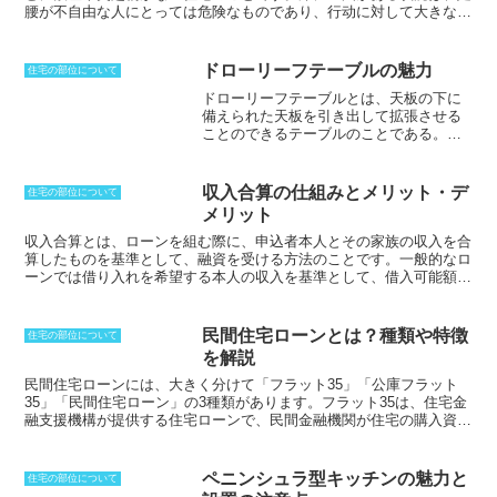
腰が不自由な人にとっては危険なものであり、行动に対して大きな制
約となってしまう。さらに车いすを使っている状況を考えた場合、段
差が障害となり行动することができなくなる。そこで、床に凹凸を付
けないバリアーフリー住宅にすることが、誰にでも安全な生活を送る
ドローリーフテーブルの魅力
住宅の部位について
环境として推奨されるようになった。
ただし、完全にフラットな状態
ドローリーフテーブルとは、天板の下に
にすることは困難なことであり、つまずいたり、车いすで乗り越えた
備えられた天板を引き出して拡張させる
りするのに問題がないとしている5mmまでの段差は許容範囲として
ことのできるテーブル
のことである。左
収めることになる。
そのため、もう一歩進めた誰でも使うことができ
右どちらか、もしくは両方引き伸ばすこ
るユニバーサルデザインが推奨されるようにもなった。
とにより、テーブルの長さを変えること
ができる。普段は最小にしておき、必要
収入合算の仕組みとメリット・デ
住宅の部位について
が生じたときにサイズを大きくすること
メリット
のできるテーブルである。16世紀後期・
エリザベス朝に英国で誕生し、17世紀に
収入合算とは、ローンを組む際に、申込者本人とその家族の収入を合
流行したと言われている。その後一時廃
算したものを基準として、融資を受ける方法のこと
です。一般的なロ
れてしまったが、19世紀に入ってリバイ
ーンでは借り入れを希望する本人の収入を基準として、借入可能額が
バルされ、住宅に合うようにサイズが小
決定されるため、希望額に満たないこともあります。収入合算制度を
ぶりに改良された。
利用すると評価基準額が高くなるため、借入可能額を増やすことがで
きます。収入合算には、
連帯債務
となる場合と
保証人
となる場合があ
民間住宅ローンとは？種類や特徴
住宅の部位について
ります。連帯債務とは、2人以上が共同で債務を負うことをいいま
を解説
す。この場合、申込者本人と収入合算の相手方は、住宅ローンの返済
義務を負うことになります。保証人とは、債務者が債務を履行できな
民間住宅ローン
には、大きく分けて「フラット35」「公庫フラット
い場合に、その債務を保証する人のことをいいます。この場合、収入
35」「民間住宅ローン」の3種類があります。
フラット35
は、住宅金
合算の相手方は、申込者本人が住宅ローンの返済ができなくなった場
融支援機構が提供する住宅ローンで、民間金融機関が住宅の購入資金
合に、その返済義務を負うことになります。
を融資する商品です。金利は全期間固定で、返済期間は最長35年、
元利均等返済方式が一般的です。
公庫フラット35
は、フラット35の
公的融資版で、住宅金融支援機構が融資する住宅ローンです。金利は
ペニンシュラ型キッチンの魅力と
住宅の部位について
全期間固定で、返済期間は最長35年、元利均等返済方式が一般的で