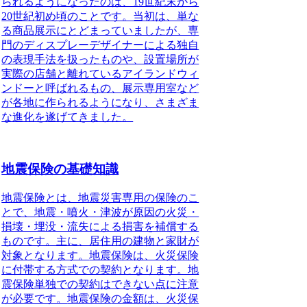
られるようになったのは、19世紀末から
20世紀初め頃のことです。当初は、単な
る商品展示にとどまっていましたが、専
門のディスプレーデザイナーによる独自
の表現手法を扱ったものや、設置場所が
実際の店舗と離れているアイランドウィ
ンドーと呼ばれるもの、展示専用室など
が各地に作られるようになり、さまざま
な進化を遂げてきました。
地震保険の基礎知識
地震保険
とは、地震災害専用の保険のこ
とで、地震・噴火・津波が原因の火災・
損壊・埋没・流失による損害を補償する
ものです。主に、居住用の建物と家財が
対象となります。
地震保険
は、火災保険
に付帯する方式での契約となります。地
震保険単独での契約はできない点に注意
が必要です。
地震保険
の金額は、火災保