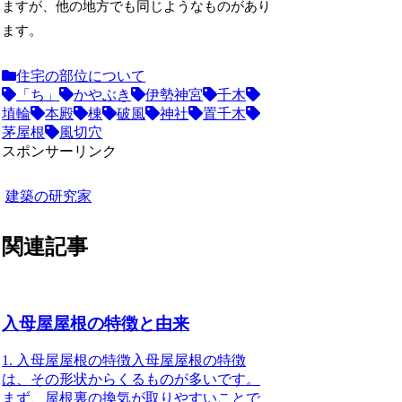
ますが、他の地方でも同じようなものがあり
ます。
住宅の部位について
「ち」
かやぶき
伊勢神宮
千木
埴輪
本殿
棟
破風
神社
置千木
茅屋根
風切穴
スポンサーリンク
建築の研究家
関連記事
入母屋屋根の特徴と由来
1. 入母屋屋根の特徴入母屋屋根の特徴
は、その形状からくるものが多いです。
まず、
屋根裏の換気が取りやすい
ことで