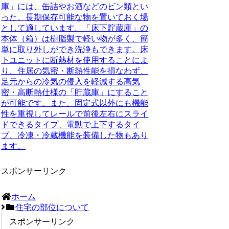
庫」には、缶詰やお酒などのビン類とい
った、長期保存可能な物を置いておく場
として適しています。
「床下貯蔵庫」の
本体（箱）は樹脂製で軽い物が多く、簡
単に取り外しができ洗浄もできます。
床
下ユニットに断熱材を使用することによ
り、住居の気密・断熱性能を損なわず、
足元からの冷気の侵入を軽減する高気
密・高断熱仕様の「貯蔵庫」にすること
が可能です。
また、固定式以外にも機能
性を重視してレールで前後左右にスライ
ドできるタイプ、電動で上下するタイ
プ、冷凍・冷蔵機能を装備した物もあり
ます。
スポンサーリンク
ホーム
住宅の部位について
スポンサーリンク