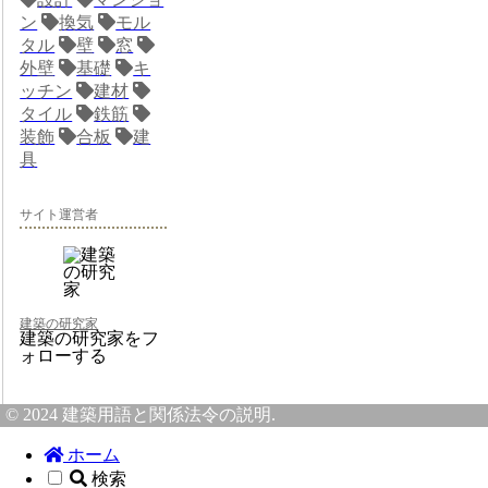
ン
換気
モル
タル
壁
窓
外壁
基礎
キ
ッチン
建材
タイル
鉄筋
装飾
合板
建
具
サイト運営者
建築の研究家
建築の研究家をフ
ォローする
© 2024 建築用語と関係法令の説明.
ホーム
検索