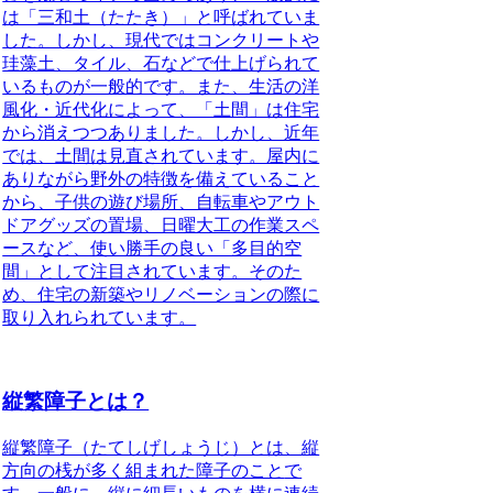
は「三和土（たたき）」と呼ばれていま
した。しかし、現代ではコンクリートや
珪藻土、タイル、石などで仕上げられて
いるものが一般的です。また、生活の洋
風化・近代化によって、「土間」は住宅
から消えつつありました。しかし、近年
では、土間は見直されています。屋内に
ありながら野外の特徴を備えていること
から、子供の遊び場所、自転車やアウト
ドアグッズの置場、日曜大工の作業スペ
ースなど、使い勝手の良い「多目的空
間」として注目されています。そのた
め、住宅の新築やリノベーションの際に
取り入れられています。
縦繁障子とは？
縦繁障子（たてしげしょうじ）とは、
縦
方向の桟が多く組まれた障子のこと
で