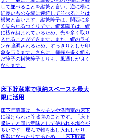
す。一般に、縦に細長いものを横に連続
して並べることを縦繁と言い、逆に横に
細長いものを縦に連続して並べることは
横繁と言います。縦繁障子は、関西に多
く見られるつくりです。縦繁障子は、
縦
に桟が組まれているため、光を多く取り
入れることができます
。また、
縦のライ
ンが強調されるため、すっきりとした印
象を与えます
。さらに、
横桟を多く組ん
だ障子の横繁障子よりも、風通しが良く
なります
。
床下貯蔵庫で収納スペースを最大
限に活用
床下貯蔵庫は、キッチンや洗面室の床下
に設けられた貯蔵庫のことです。
「床下
収納」と同じ意味として使われる場合が
多いです。屈んで物を出し入れしたり、
多湿になったりするため、「床下貯蔵