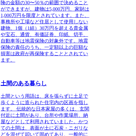
険の金額の30〜50％の範囲で決めること
ができますが、建物は5,000万円、家財は
1,000万円を限度とされています。また、
事務所や工場など住居として使用しない
建物、1個（1組）30万円を超える貴金属
や宝石、通貨、有価証券、印紙、切手、
自動車等は
地震保険
の対象外です。
地震
保険
の責任のうち、一定額以上の巨額な
損害は政府が再保険することとされてい
ます。
土間のある暮らし
土間という用語は、床を張らずに土足で
歩くように造られた住宅内の区画を指し
ます。
伝統的な日本家屋の多くは、玄関
付近に土間があり、台所や作業場所、納
屋などとして利用されていました。かつ
ての土間は、表面が土に石炭・ニガリな
どを混ぜて叩いて固めてあり、一般的に