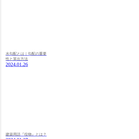
水勾配とは｜勾配の重要
性と算出方法
2024.01.26
建築用語『役物』とは？