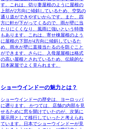
す。これは、切り妻屋根のように屋根の
上部が2方向に傾斜しているため、空気の
通り道ができやすいからです。また、
四
方に軒が下がってくるので、雨が壁に当
たりにくくなり、風雨に強い
という特徴
もあります。これは、寄せ棟屋根のよう
に屋根の下部が4方向に傾斜しているた
め、雨水が壁に直接当たるのを防ぐこと
ができます。さらに、
入母屋屋根は格式
の高い屋根とされている
ため、伝統的な
日本家屋でよく見られます。
ショーウインドーの魅力とは？
ショーウインドーの歴史は、ヨーロッパ
に遡ります。
かつては、店舗の内部を見
せるために窓を開けていたのが、次第に
展示用として移行していったと考えられ
ています。日本でショーウインドーが見