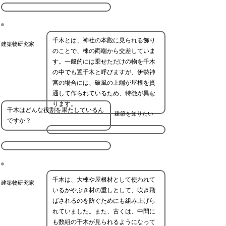
千木とは、神社の本殿に見られる飾り
建築物研究家
のことで、棟の両端から交差していま
す。一般的には乗せただけの物を千木
の中でも置千木と呼びますが、伊勢神
宮の場合には、破風の上端が屋根を貫
通して作られているため、特徴が異な
ります。
千木はどんな役割を果たしているん
建築を知りたい
ですか？
千木は、大棟や屋根材として使われて
建築物研究家
いるかやぶき材の重しとして、吹き飛
ばされるのを防ぐためにも組み上げら
れていました。また、古くは、中間に
も数組の千木が見られるようになって