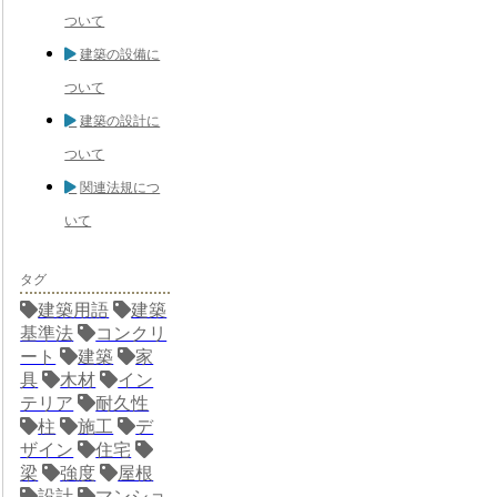
ついて
建築の設備に
ついて
建築の設計に
ついて
関連法規につ
いて
タグ
建築用語
建築
基準法
コンクリ
ート
建築
家
具
木材
イン
テリア
耐久性
柱
施工
デ
ザイン
住宅
梁
強度
屋根
設計
マンショ