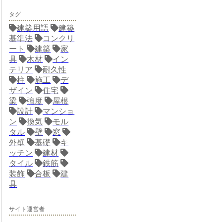
タグ
建築用語
建築
基準法
コンクリ
ート
建築
家
具
木材
イン
テリア
耐久性
柱
施工
デ
ザイン
住宅
梁
強度
屋根
設計
マンショ
ン
換気
モル
タル
壁
窓
外壁
基礎
キ
ッチン
建材
タイル
鉄筋
装飾
合板
建
具
サイト運営者