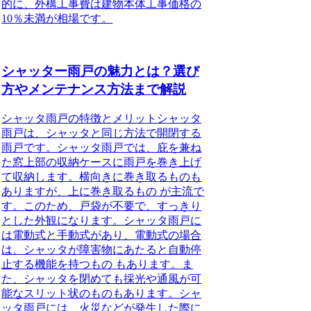
的に、外構工事費は建物本体工事価格の
10％未満が相場です。
シャッター雨戸の魅力とは？選び
方やメンテナンス方法まで解説
シャッタ雨戸の特徴とメリット
シャッタ
雨戸は、シャッタと同じ方法で開閉する
雨戸です。シャッタ雨戸では、庇を兼ね
た窓上部の収納ケースに雨戸を巻き上げ
て収納します。横向きに巻き取るものも
ありますが、上に巻き取るもの が主流で
す。このため、戸袋が不要で、すっきり
とした外観になります。シャッタ雨戸に
は電動式と手動式があり、電動式の場合
は、シャッタが障害物にあたると自動停
止する機能を持つもの もあります。ま
た、シャッタを閉めても採光や通風が可
能なスリット状のものもあります。シャ
ッタ雨戸には、火災などが発生した際に