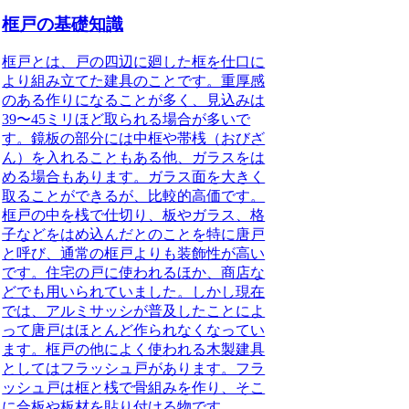
框戸の基礎知識
框戸とは、
戸の四辺に廻した框を仕口に
より組み立てた建具
のことです。重厚感
のある作りになることが多く、見込みは
39〜45ミリほど取られる場合が多いで
す。鏡板の部分には中框や帯桟（おびざ
ん）を入れることもある他、ガラスをは
める場合もあります。ガラス面を大きく
取ることができるが、比較的高価です。
框戸の中を桟で仕切り、板やガラス、格
子などをはめ込んだとのことを特に唐戸
と呼び、通常の框戸よりも装飾性が高い
です。住宅の戸に使われるほか、商店な
どでも用いられていました。しかし現在
では、アルミサッシが普及したことによ
って唐戸はほとんど作られなくなってい
ます。框戸の他によく使われる木製建具
としてはフラッシュ戸があります。フラ
ッシュ戸は框と桟で骨組みを作り、そこ
に合板や板材を貼り付ける物です。