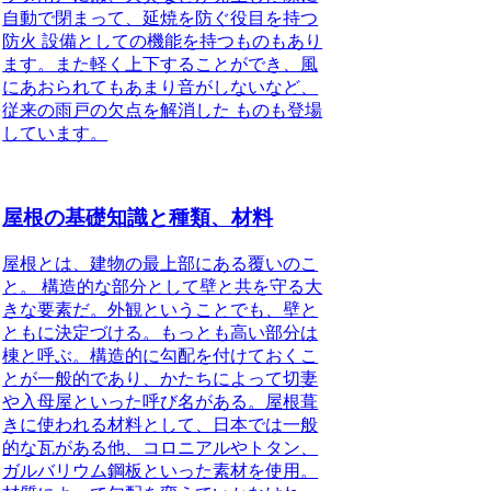
自動で閉まって、延焼を防ぐ役目を持つ
防火 設備としての機能を持つものもあり
ます。また軽く上下することができ、風
にあおられてもあまり音がしないなど、
従来の雨戸の欠点を解消した ものも登場
しています。
屋根の基礎知識と種類、材料
屋根とは、建物の最上部にある覆いのこ
と。
構造的な部分として壁と共を守る大
きな要素だ。外観ということでも、壁と
ともに決定づける。もっとも高い部分は
棟と呼ぶ。構造的に勾配を付けておくこ
とが一般的であり、かたちによって切妻
や入母屋といった呼び名がある。屋根葺
きに使われる材料として、日本では一般
的な瓦がある他、コロニアルやトタン、
ガルバリウム鋼板といった素材を使用。