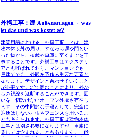
外構工事：建 Außenanlagen→ was
ist das und was kostet es?
建築用語における
「外構工事」
とは、建
物本体以外の周り、すなわち塀や門とい
った物から、植栽や車庫に至るまでを工
事することです。外構工事はエクステリ
アとも呼ばれており、マンションでも一
戸建てでも、外観を形作る重要な要素と
なります。デザインと合わせていくこと
が必要です。塀で囲むことにより、外か
らの視線を遮断することができます。囲
いを一切設けないオープン外構も存在し
ます。その中間的な手段として、完全に
遮断はしない垣根やフェンスを用いるこ
とも考えられます。外構工事は建物本体
工事とは別途必要になりますが、車庫に
関しては含まれることもあります。一般