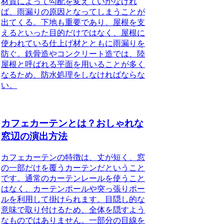
材質によって勾配を変えていかなけれ
ば、雨漏りの原因となってしまうことが
出てくる。下地も重要であり、屋根を支
えるといった目的だけではなく、屋根に
使われている仕上げ材とともに雨漏りを
防ぐ。鉄骨造やコンクリート造では、陸
屋根と呼ばれる平面を用いることが多く
なるため、防水処理をしなければならな
い。
カフェカーテンとは？おしゃれな
窓辺の演出方法
カフェカーテンの特徴
は、丈が短く、窓
の一部だけを覆うカーテンだということ
です。通常のカーテンレールを使うこと
はなく、カーテンポールや突っ張りポー
ルを利用して掛けられます。目隠し的な
意味で取り付けるため、全体を隠すよう
なものではありません。一部分の目線を