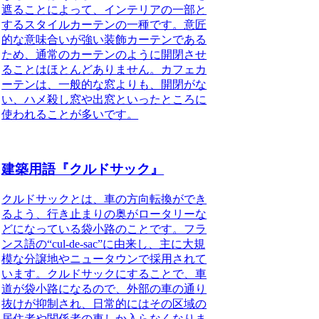
遮ることによって、インテリアの一部と
するスタイルカーテンの一種です。意匠
的な意味合いが強い装飾カーテンである
ため、通常のカーテンのように開閉させ
ることはほとんどありません。カフェカ
ーテンは、一般的な窓よりも、開閉がな
い、ハメ殺し窓や出窓といったところに
使われることが多いです。
建築用語『クルドサック』
クルドサック
とは、車の方向転換ができ
るよう、行き止まりの奥がロータリーな
どになっている袋小路のことです。フラ
ンス語の“cul-de-sac”に由来し、主に大規
模な分譲地やニュータウンで採用されて
います。クルドサックにすることで、車
道が袋小路になるので、外部の車の通り
抜けが抑制され、日常的にはその区域の
居住者や関係者の車しか入らなくなりま