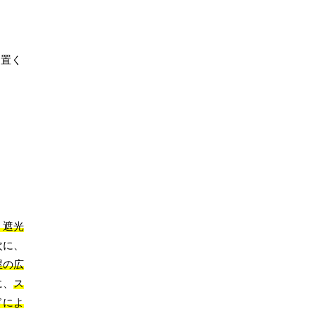
を置く
、遮光
次に、
屋の広
に、
ス
ドによ