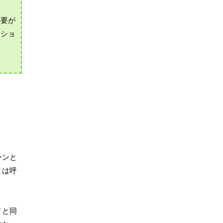
必要が
ンショ
ーンと
とは呼
ノと同