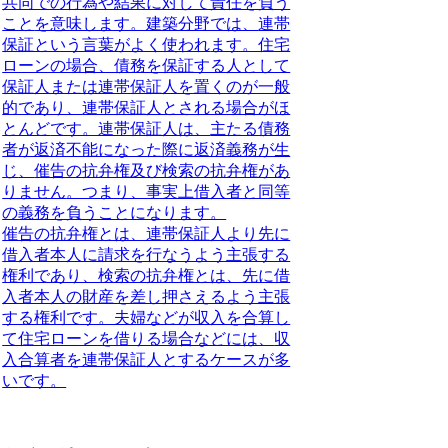
共同での行為や結果に対して責任を負う
こと
を意味します。建築分野では、
連帯
保証という言葉がよく使われ
ます。住宅
ローンの場合、債務を保証する人として
保証人または連帯保証人を置くのが一般
的であり、
連帯保証人とされる場合がほ
とんど
です。連帯保証人は、
主たる債務
者が返済不能になった際に返済義務が生
じ
、
催告の抗弁権及び検索の抗弁権があ
りません
。つまり、事実上借入者と同等
の義務を負うことになります。
催告の抗弁権とは、連帯保証人より先に
借入者本人に請求を行なうよう主張する
権利であり、検索の抗弁権とは、先に借
入者本人の財産を差し押さえるよう主張
する権利です。夫婦などが収入を合算し
て住宅ローンを借りる場合などには、
収
入合算者を連帯保証人とするケースが多
い
です。