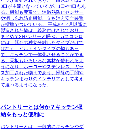
イプが販売されており、一般家庭では2〜
3口が主流となっているが、1口や4口もあ
る。機能も豊富で、油過熱防止センサー
や消し忘れ防止機能、立ち消え安全装置
が標準でついている。
平成20年4月以降に
製造された物は、義務付けされており、
まとめてSIセンサーと呼ぶ。ガスコンロ
には、既存の独立分離したタイプだけで
はなく、ビルトインタイプの物もあっ
て、キッチンで一体化させることができ
る。天板もいろいろな素材が使われるよ
うになり、ホーローやステンレス、ガラ
ス加工された物まであり、掃除の手間や
キッチンまわりのインテリアとして考え
て選べるようになった。
パントリーとは何か？キッチン収
納をもっと便利に
パントリーとは、一般的にキッチンやダ