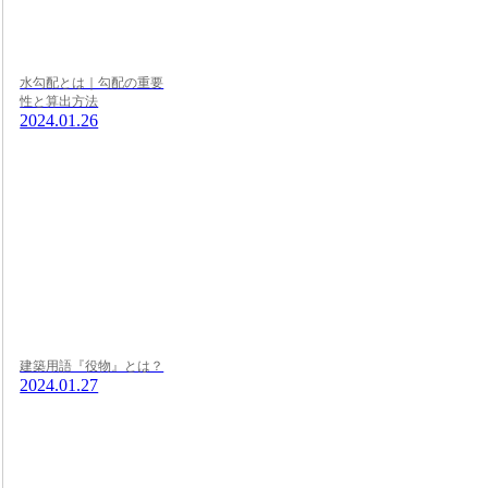
水勾配とは｜勾配の重要
性と算出方法
2024.01.26
建築用語『役物』とは？
2024.01.27