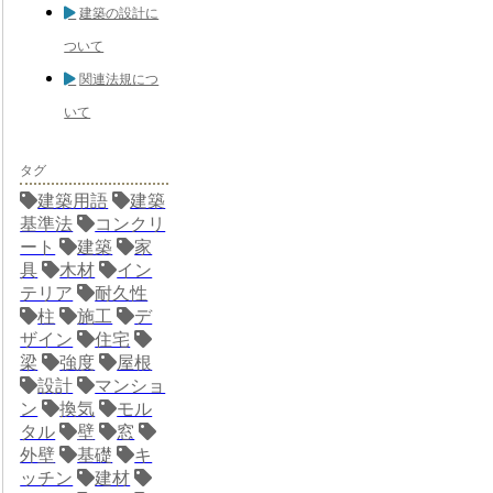
建築の設計に
ついて
関連法規につ
いて
タグ
建築用語
建築
基準法
コンクリ
ート
建築
家
具
木材
イン
テリア
耐久性
柱
施工
デ
ザイン
住宅
梁
強度
屋根
設計
マンショ
ン
換気
モル
タル
壁
窓
外壁
基礎
キ
ッチン
建材