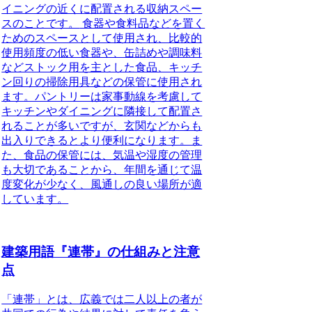
イニングの近くに配置される収納スペー
スのことです。
食器や食料品などを置く
ためのスペースとして使用され、比較的
使用頻度の低い食器や、缶詰めや調味料
などストック用を主とした食品、キッチ
ン回りの掃除用具などの保管に使用され
ます。パントリーは家事動線を考慮して
キッチンやダイニングに隣接して配置さ
れることが多いですが、玄関などからも
出入りできるとより便利になります。ま
た、食品の保管には、気温や湿度の管理
も大切であることから、年間を通じて温
度変化が少なく、風通しの良い場所が適
しています。
建築用語『連帯』の仕組みと注意
点
「連帯」とは、広義では二人以上の者が