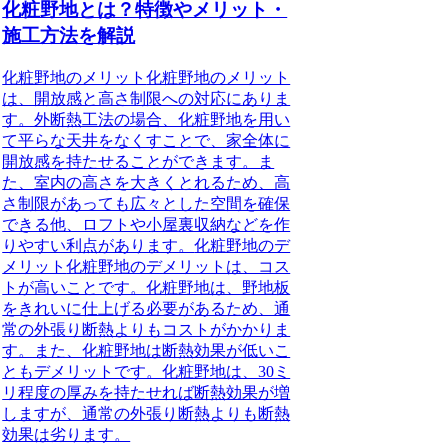
化粧野地とは？特徴やメリット・
施工方法を解説
化粧野地のメリット
化粧野地のメリット
は、開放感と高さ制限への対応にありま
す。外断熱工法の場合、化粧野地を用い
て平らな天井をなくすことで、家全体に
開放感を持たせることができます。ま
た、室内の高さを大きくとれるため、高
さ制限があっても広々とした空間を確保
できる他、ロフトや小屋裏収納などを作
りやすい利点があります。
化粧野地のデ
メリット
化粧野地のデメリットは、コス
トが高いことです。化粧野地は、野地板
をきれいに仕上げる必要があるため、通
常の外張り断熱よりもコストがかかりま
す。また、化粧野地は断熱効果が低いこ
ともデメリットです。化粧野地は、30ミ
リ程度の厚みを持たせれば断熱効果が増
しますが、通常の外張り断熱よりも断熱
効果は劣ります。