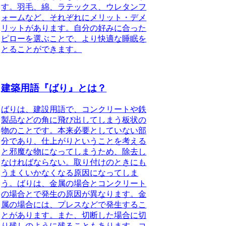
す
。羽毛、綿、ラテックス、ウレタンフ
ォームなど、それぞれにメリット・デメ
リットがあります。自分の好みに合った
ピローを選ぶことで、より快適な睡眠を
とることができます。
建築用語『ばり』とは？
ばりは、建設用語で、コンクリートや鉄
製品などの角に飛び出してしまう板状の
物のことです。
本来必要としていない部
分であり、仕上がりということを考える
と邪魔な物になってしまうため、除去し
なければならない。取り付けのときにも
うまくいかなくなる原因になってしま
う。ばりは、金属の場合とコンクリート
の場合とで発生の原因が異なります。
金
属の場合には、プレスなどで発生するこ
とがあります。
また、切断した場合に切
り残しのように残ることもあります。コ