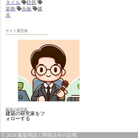
タイル
鉄筋
装飾
合板
建
具
サイト運営者
建築の研究家
建築の研究家をフ
ォローする
© 2024 建築用語と関係法令の説明.