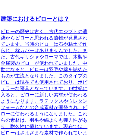
建築におけるピローとは？
ピローの歴史は古く
、古代エジプトの遺
跡からピローと思われる遺物が発見され
ています。当時のピローは石や粘土で作
られ、枕カバーはありませんでした。ま
た、古代ギリシャやローマでは、木製や
金属製のピローが使われていました。
中
世になると、ピローは羽毛や綿を詰めた
もの
が主流となりました。このタイプの
ピローは現在でも使用されており、ポピ
ュラーな寝具となっています。
19世紀に
入ると、ピローに新しい素材が使われる
ようになります
。ラテックスやウレタン
フォームなどの合成素材が開発され、ピ
ローに使われるようになりました。これ
らの素材は、羽毛や綿よりも弾力性があ
り、耐久性に優れています。
現在では、
ピローはさまざまな素材で作られていま