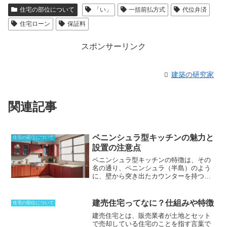
住宅の部位について
「い」
一括前払方式
代位弁済
住宅ローン
保証料
スポンサーリンク
建築の研究家
関連記事
ペニンシュラ型キッチンの魅力と
住宅の部位について
設置の注意点
ペニンシュラ型キッチンの特徴
は、その
名の通り、ペニンシュラ（半島）のよう
に、壁から突き出たカウンターを持つこ
とです。このカウンターは、作業台や食
事スペースとして使用することができ、
キッチンの空間を広く感じさせる効果が
建売住宅ってなに？仕組みや特徴
住宅の部位について
あります。ペニンシュラ型キッチンは、
建売住宅とは、販売業者が土地とセット
オープンキッチンやセミオープンキッチ
で売却している住宅のことを指す言葉
で
ンに多く採用されています。壁を隔てて