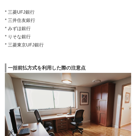
* 三菱UFJ銀行
* 三井住友銀行
* みずほ銀行
* りそな銀行
* 三菱東京UFJ銀行
一括前払方式を利用した際の注意点