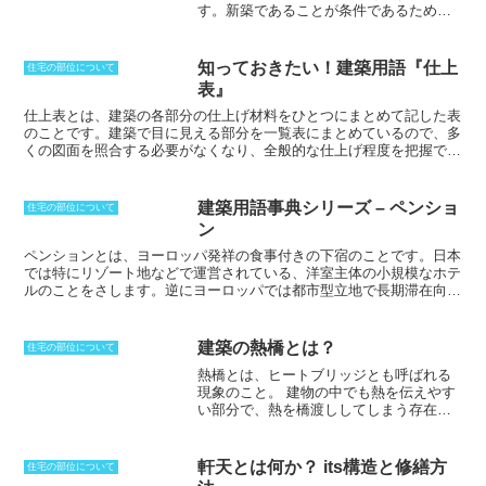
す。新築であることが条件であるため、
キッチンの作業スペースとダイニングや
販売目的で建てていない住宅を後に売却
リビングを分けることで、開放感と一体
する場合は建売住宅とは呼ばれません。
感があり、家族や友人とのコミュニケー
建売住宅には、大きく分けて2つの種類が
ションをとりやすい間取りです。また、
知っておきたい！建築用語『仕上
住宅の部位について
あります。完成後に物件を売る場合は
完
壁を作ることによって、アイランドキッ
表』
成売り
、更地や基礎だけ完成している状
チンよりも油汚れの心配がありません。
態の物件を契約締結後に建築する場合は
仕上表とは、建築の各部分の仕上げ材料をひとつにまとめて記した表
ペニンシュラ型キッチンのレイアウト
青田売り
と呼びます。どちらも、建物と
のこと
です。建築で目に見える部分を一覧表にまとめているので、多
は、キッチンの規模や形、ダイニングや
土地を一緒に購入することになります。
くの図面を照合する必要がなくなり、全般的な仕上げ程度を把握で
リビングの位置などによって異なりま
き、効率的です。通常、建物内部、外部の各部屋別に天井、壁、床、
す。作業台の一部を壁から突出させるだ
幅木など、それぞれの項目について記入されています。これによっ
けの小さなペニンシュラ型キッチンか
て、屋根や外壁、バルコニーなどの仕上げを表す外部仕上げ表と、室
ら、カウンターを壁から完全に切り離し
建築用語事典シリーズ – ペンショ
住宅の部位について
内の床、幅木、壁、天井などの仕上げを示した内部仕上げ表がありま
て独立した島のように配置する大きなペ
ン
す。仕上表によりそれぞれの部屋の仕上げ材を指定でき、部屋ごとの
ニンシュラ型キッチンまで、様々なバリ
グレードを仕分けることも可能です。表のため、円や線などの図形は
ペンションとは、ヨーロッパ発祥の食事付きの下宿のことです。
日本
エーションがあります。ペニンシュラ型
なく、文字だけで表現されています。
では特にリゾート地などで運営されている、洋室主体の小規模なホテ
キッチンを設置する際には、排気ダクト
ルのことをさします。逆にヨーロッパでは都市型立地で長期滞在向け
やコンセントの位置など、様々な設置位
のものが一般的です。家族で経営されている場合が多く、旅館よりも
置に影響を与えることになるため、キッ
低価格で宿泊できる場合が多いです。ペンションの多くは旅館法上ホ
チンのレイアウトを検討する必要があり
テル営業として許可を受けて営業しています。民宿とは異なり、専業
ます。また、対面式となることから、キ
建築の熱橋とは？
住宅の部位について
で経営されており、食事が提供されます。特に、
ッチンとリビングやダイニングとの関係
熱橋とは、ヒートブリッジとも呼ばれる
Bed&Breakfast（B&B）のように1泊1食付きではなく、1泊2食付きの
性を保つことができるため、コミュニケ
現象のこと。
建物の中でも熱を伝えやす
料金体系を採用している所が多いです。もとはフランス語で年金や恩
ーションもしっかりと取っていくことが
い部分で、熱を橋渡ししてしまう存在と
給を意味する単語であり、年金生活者が自宅の空き部屋を利用して宿
できるところがメリットです。
なるため、熱橋と呼ばれる。局部的に熱
泊施設を営んだことに由来しています。
を伝えてしまう部分で、熱が逃げていく
存在にもなる。外壁と内壁をつなぐ部分
軒天とは何か？ its構造と修繕方
住宅の部位について
となるため、断熱性能の低下を招く。熱