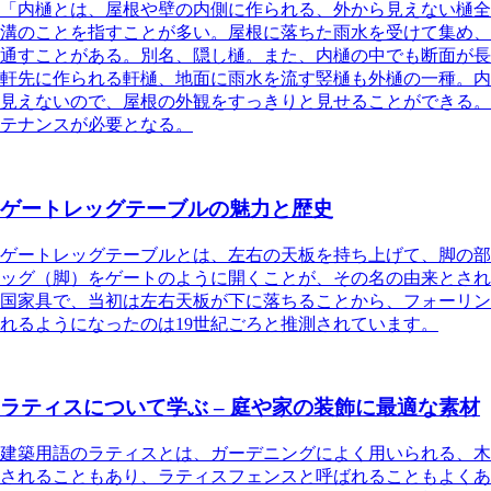
「内樋とは、屋根や壁の内側に作られる、外から見えない樋全
溝のことを指すことが多い。屋根に落ちた雨水を受けて集め、
通すことがある。別名、隠し樋。また、内樋の中でも断面が長
軒先に作られる軒樋、地面に雨水を流す竪樋も外樋の一種。内
見えないので、屋根の外観をすっきりと見せることができる。
テナンスが必要となる。
ゲートレッグテーブルの魅力と歴史
ゲートレッグテーブルとは
、左右の天板を持ち上げて、脚の部
ッグ（脚）をゲートのように開くことが、その名の由来とされ
国家具で、当初は左右天板が下に落ちることから、フォーリン
れるようになったのは19世紀ごろと推測されています。
ラティスについて学ぶ – 庭や家の装飾に最適な素材
建築用語のラティスとは、ガーデニングによく用いられる、木
されることもあり、ラティスフェンスと呼ばれることもよくあ