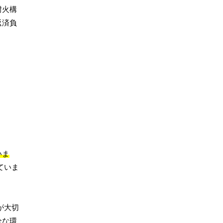
耐火構
返済負
いま
ていま
が大切
全な環