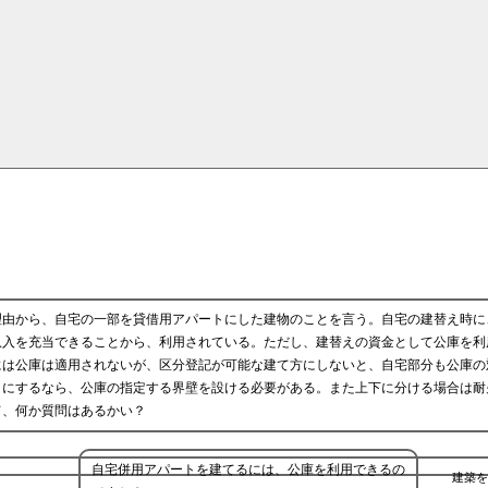
理由から、自宅の一部を貸借用アパートにした建物のことを言う。自宅の建替え時に
収入を充当できることから、利用されている。ただし、建替えの資金として公庫を利
には公庫は適用されないが、区分登記が可能な建て方にしないと、自宅部分も公庫の
りにするなら、公庫の指定する界壁を設ける必要がある。また上下に分ける場合は耐
て、何か質問はあるかい？
自宅併用アパートを建てるには、公庫を利用できるの
建築を