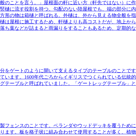
般のことを言う。」
屋根面の軒に近い方（軒先ではない）に作
竪樋に流す役割を持つ。勾配のない陸屋根でも、端の部分に内
方形の物は箱樋と呼ばれる。外樋は、外から見える物全般を指
樋は屋根に施工するため、軒樋よりも高コストだが、地上から
落ち葉などが詰まると雨漏りをすることもあるため、定期的な
分をゲートのように開いて支えるタイプのテーブルのことです
ています。1600年代ごろからイギリスでつくられている伝統
グテーブルと呼ばれていました。「ゲートレッグテーブル」と
製フェンスのことです。
ベランダやウッドデッキを覆うために
ります。板を格子状に組み合わせて使用することが多く、植物