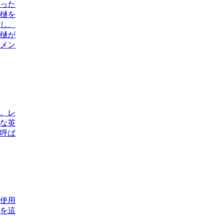
った
樋を
し、
樋が
メン
。レ
的な英
呼ば
使用
を這