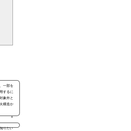
、一部を
用するに
対象外と
火構造か
知りたい