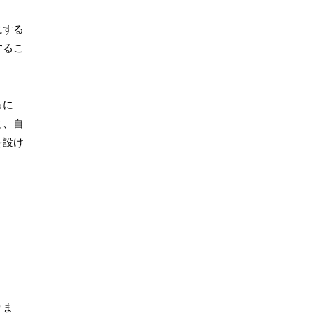
にする
するこ
るに
と、自
を設け
りま