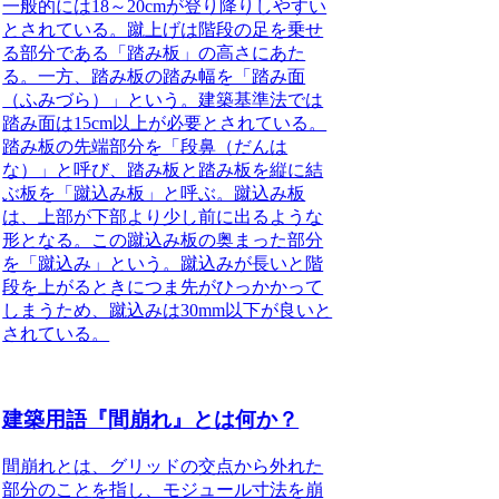
一般的には18～20cmが登り降りしやすい
とされている。
蹴上げは階段の足を乗せ
る部分である「踏み板」の高さにあた
る。一方、踏み板の踏み幅を「踏み面
（ふみづら）」という。
建築基準法では
踏み面は15cm以上が必要とされている。
踏み板の先端部分を「段鼻（だんは
な）」と呼び、踏み板と踏み板を縦に結
ぶ板を「蹴込み板」と呼ぶ。蹴込み板
は、上部が下部より少し前に出るような
形となる。この蹴込み板の奥まった部分
を「蹴込み」という。
蹴込みが長いと階
段を上がるときにつま先がひっかかって
しまうため、蹴込みは30mm以下が良いと
されている。
建築用語『間崩れ』とは何か？
間崩れとは、グリッドの交点から外れた
部分のこと
を指し、モジュール寸法を崩