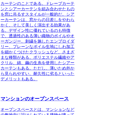
カーテンのことである
。ドレープカーテ
ンとシアーカーテンを組み合わせたもの
を窓に吊るすスタイルが一般的だ。シア
ーカーテンは、
窓からの日差しをやわら
かく、そして美しく演出する効果があ
る
。デザイン性に優れているのも特徴
で、
透過性のある薄い織物のボイルやオ
ーガンジー、刺繍を施したエンブロイダ
リー、プレーンなボイル生地にしわ加工
を細かくつけたクラッシュなど、さまざ
まな種類がある
。ポリエステル繊維やア
クリル、綿、繭の生糸を使用したシアー
カーテンもある。ただし、
薄いため外か
ら見られやすい、耐久性に劣るといった
デメリット
もある。
マンションのオープンスペース
オープンスペースとは、マンションなど
の敷地内に設けられている建物が建って