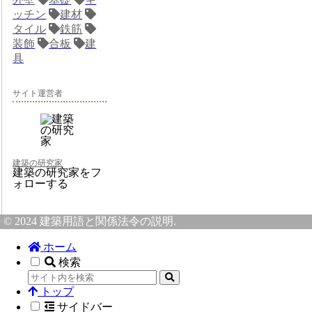
ッチン
建材
タイル
鉄筋
装飾
合板
建
具
サイト運営者
建築の研究家
建築の研究家をフ
ォローする
© 2024 建築用語と関係法令の説明.
ホーム
検索
トップ
サイドバー