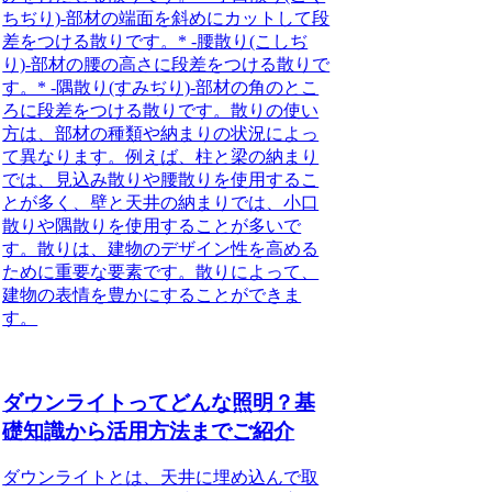
ちぢり)-部材の端面を斜めにカットして段
差をつける散りです。* -腰散り(こしぢ
り)-部材の腰の高さに段差をつける散りで
す。* -隅散り(すみぢり)-部材の角のとこ
ろに段差をつける散りです。散りの使い
方は、部材の種類や納まりの状況によっ
て異なります。例えば、柱と梁の納まり
では、見込み散りや腰散りを使用するこ
とが多く、壁と天井の納まりでは、小口
散りや隅散りを使用することが多いで
す。散りは、建物のデザイン性を高める
ために重要な要素です。散りによって、
建物の表情を豊かにすることができま
す。
ダウンライトってどんな照明？基
礎知識から活用方法までご紹介
ダウンライトとは、
天井に埋め込んで取