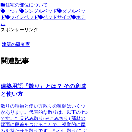
住宅の部位について
「つ」
シングルベッド
ダブルベッ
ド
ツインベッド
ベッドサイズ
ホテ
ル
スポンサーリンク
建築の研究家
関連記事
建築用語『散り』とは？ その意味
と使い方
散りの種類と使い方
散りの種類はいくつ
かあります。代表的な散りは、以下の4つ
です。* -見込み散り(みこみぢり)-部材の
端面に段差をつけることで、視覚的に厚
みを持たせる散りです。* -小口散り(こぐ