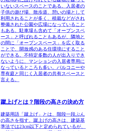
いないスペースのことである。
入居者の
子供の遊び場、散歩道、憩いの場として
利用されることが多く、植栽などがされ
整備された公園や広場になっていること
もある。駐車場も含めて「オープンスペ
ース」と呼ばれることもあるが、隣地と
の間に「オープンスペース」を広く取る
ことで、開放感のある住環境にすること
ができる。不特定多数の人が出入りでき
ないように、マンションの入居者専用に
なっているところも多い。バルコニーや
専有庭と同じく入居者の共有スペースと
言える。
蹴上げとは？階段の高さの決め方
建築用語「蹴上げ」とは、階段一段ぶん
の高さを指す。
蹴上げの高さは、建築基
準法では23cm以下と定められているが、