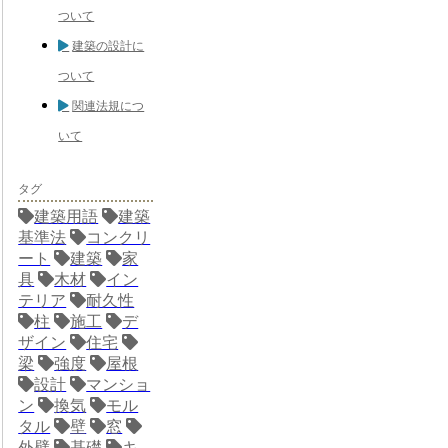
ついて
建築の設計に
ついて
関連法規につ
いて
タグ
建築用語
建築
基準法
コンクリ
ート
建築
家
具
木材
イン
テリア
耐久性
柱
施工
デ
ザイン
住宅
梁
強度
屋根
設計
マンショ
ン
換気
モル
タル
壁
窓
外壁
基礎
キ