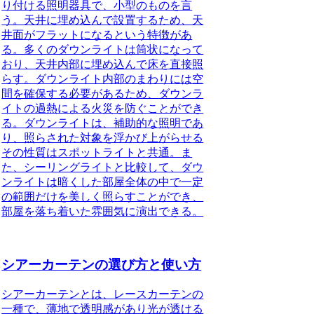
り付ける照明器具で、小型のものを言
う。
天井に埋め込んで設置するため、天
井面がフラットになるという特徴があ
る。多くのダウンライトは筒状になって
おり、天井内部に埋め込んで床を直接照
らす。ダウンライト内部のまわりには空
間を確保する必要があるため、
ダウンラ
イトの過熱による火災を防ぐことができ
る。
ダウンライトは、補助的な照明であ
り、照らされた対象を浮かび上がらせる
その性質はスポットライトと共通。ま
た、シーリングライトと比較して、ダウ
ンライトは暗くした部屋全体の中で一定
の範囲だけを美しく照らすことができ、
部屋を落ち着いた雰囲気に演出できる。
シアーカーテンの選び方と使い方
シアーカーテンとは、
レースカーテンの
一種で、薄地で透明感があり光が透ける