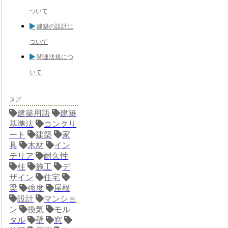
ついて
建築の設計に
ついて
関連法規につ
いて
タグ
建築用語
建築
基準法
コンクリ
ート
建築
家
具
木材
イン
テリア
耐久性
柱
施工
デ
ザイン
住宅
梁
強度
屋根
設計
マンショ
ン
換気
モル
タル
壁
窓