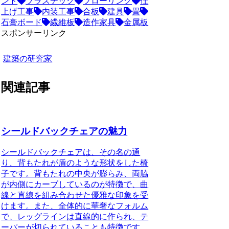
ンド
プラスチック
フローリング
仕
上げ工事
内装工事
合板
建具
畳
石膏ボード
繊維板
造作家具
金属板
スポンサーリンク
建築の研究家
関連記事
シールドバックチェアの魅力
シールドバックチェアは、その名の通
り、背もたれが盾のような形状をした椅
子です。
背もたれの中央が膨らみ、両脇
が内側にカーブしているのが特徴で
、曲
線と直線を組み合わせた優雅な印象を受
けます。また、全体的に華奢なフォルム
で、レッグラインは直線的に作られ、テ
ーパーが切られていることも特徴です。