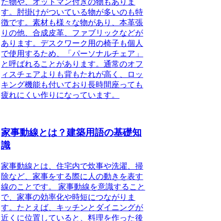
た物や、オットマン付きの物もありま
す。肘掛けがついている物が多いのも特
徴です。素材も様々な物があり、本革張
りの他、合成皮革、ファブリックなどが
あります。デスクワーク用の椅子も個人
で使用するため、「パーソナルチェア」
と呼ばれることがあります。通常のオフ
ィスチェアよりも背もたれが高く、ロッ
キング機能も付いており長時間座っても
疲れにくい作りになっています。
家事動線とは？建築用語の基礎知
識
家事動線とは、住宅内で炊事や洗濯、掃
除など、家事をする際に人の動きを表す
線のことです。
家事動線を意識すること
で、家事の効率化や時短につながりま
す。
たとえば、キッチンとダイニングが
近くに位置していると、料理を作った後