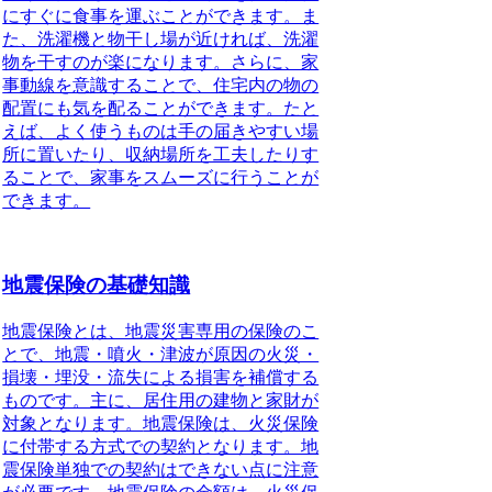
にすぐに食事を運ぶことができます。ま
た、洗濯機と物干し場が近ければ、洗濯
物を干すのが楽になります。さらに、家
事動線を意識することで、住宅内の物の
配置にも気を配ることができます。たと
えば、よく使うものは手の届きやすい場
所に置いたり、収納場所を工夫したりす
ることで、家事をスムーズに行うことが
できます。
地震保険の基礎知識
地震保険
とは、地震災害専用の保険のこ
とで、地震・噴火・津波が原因の火災・
損壊・埋没・流失による損害を補償する
ものです。主に、居住用の建物と家財が
対象となります。
地震保険
は、火災保険
に付帯する方式での契約となります。地
震保険単独での契約はできない点に注意