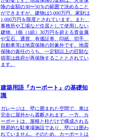
が必要です。
地震保険
の金額は、火災保
険の金額の30〜50％の範囲で決めること
ができますが、建物は5,000万円、家財は
1,000万円を限度とされています。また、
事務所や工場など住居として使用しない
建物、1個（1組）30万円を超える貴金属
や宝石、通貨、有価証券、印紙、切手、
自動車等は
地震保険
の対象外です。
地震
保険
の責任のうち、一定額以上の巨額な
損害は政府が再保険することとされてい
ます。
建築用語『カーポート』の基礎知
識
ガレージは、壁に囲まれた空間で、車は
完全に屋外から遮断されます。一方、カ
ーポートは、屋根と柱だけで構成される
簡易的な駐車場施設であり、壁には囲わ
れていません。
そのため、カーポートは