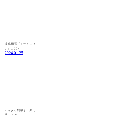
建築用語『ドライエリ
ア』とは？
2024.01.25
すっきり解説！「差し
筋」とは？