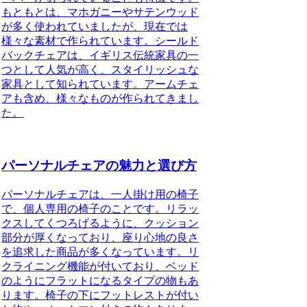
もともとは、マホガニーやサテンウッド
が多く使われていましたが、現在では
様々な素材で作られています。シールド
バックチェアは、イギリス伝統家具の一
つとして人気が高く、スタイリッシュな
家具として知られています。アームチェ
アも含め、様々なものが作られてきまし
た。
パーソナルチェアの魅力と選び方
パーソナルチェアは、一人掛け用の椅子
で、個人専用の椅子のこと
です。リラッ
クスしてくつろげるように、クッション
部分が厚くなっており、座り心地の良さ
を追求した商品が多くなっています。リ
クライニング機能が付いており、ベッド
のようにフラットになるタイプの物もあ
ります。椅子の下にフットレストが付い