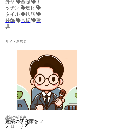
外壁
基礎
キ
ッチン
建材
タイル
鉄筋
装飾
合板
建
具
サイト運営者
建築の研究家
建築の研究家をフ
ォローする