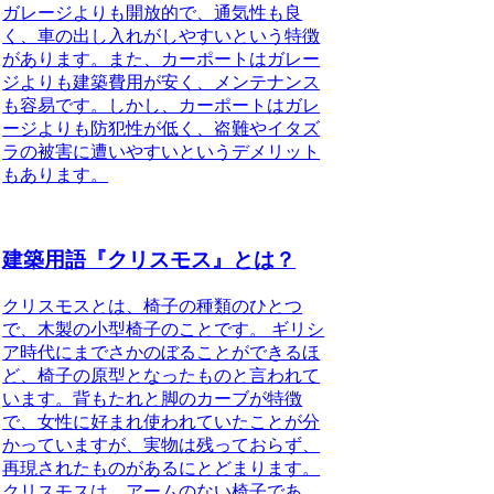
ガレージよりも開放的で、通気性も良
く、車の出し入れがしやすいという特徴
があります。また、カーポートはガレー
ジよりも建築費用が安く、メンテナンス
も容易です。しかし、カーポートはガレ
ージよりも防犯性が低く、盗難やイタズ
ラの被害に遭いやすいというデメリット
もあります。
建築用語『クリスモス』とは？
クリスモスとは、椅子の種類のひとつ
で、木製の小型椅子のことです。
ギリシ
ア時代にまでさかのぼることができるほ
ど、椅子の原型となったものと言われて
います。背もたれと脚のカーブが特徴
で、女性に好まれ使われていたことが分
かっていますが、実物は残っておらず、
再現されたものがあるにとどまります。
クリスモスは、アームのない椅子であ