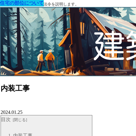
住宅の部位について
住宅の部位について
住宅の部位について
住宅の部位について
住宅の部位について
住宅の部位について
住宅の部位について
建築に関する用語と関連法令を説明します。
内装工事
2024.01.25
目次
内装工事