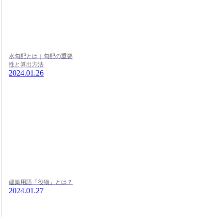
水勾配とは｜勾配の重要
性と算出方法
2024.01.26
建築用語『役物』とは？
2024.01.27