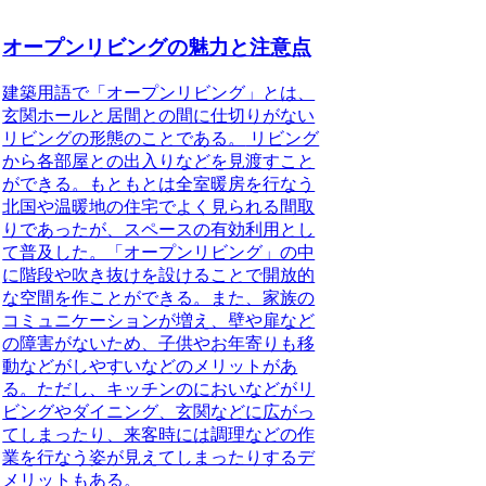
オープンリビングの魅力と注意点
建築用語で「オープンリビング」とは、
玄関ホールと居間との間に仕切りがない
リビングの形態のことである。
リビング
から各部屋との出入りなどを見渡すこと
ができる。もともとは全室暖房を行なう
北国や温暖地の住宅でよく見られる間取
りであったが、スペースの有効利用とし
て普及した。「オープンリビング」の中
に階段や吹き抜けを設けることで開放的
な空間を作ことができる。また、家族の
コミュニケーションが増え、壁や扉など
の障害がないため、子供やお年寄りも移
動などがしやすいなどのメリットがあ
る。ただし、キッチンのにおいなどがリ
ビングやダイニング、玄関などに広がっ
てしまったり、来客時には調理などの作
業を行なう姿が見えてしまったりするデ
メリットもある。