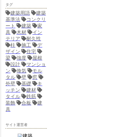
タグ
建築用語
建築
基準法
コンクリ
ート
建築
家
具
木材
イン
テリア
耐久性
柱
施工
デ
ザイン
住宅
梁
強度
屋根
設計
マンショ
ン
換気
モル
タル
壁
窓
外壁
基礎
キ
ッチン
建材
タイル
鉄筋
装飾
合板
建
具
サイト運営者