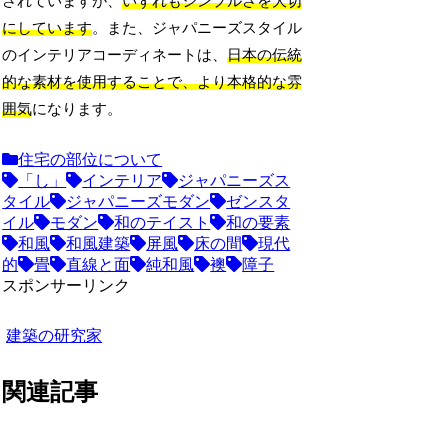
されていますが、
いずれもシンプルさを大切
にしています
。また、ジャパニーズスタイル
のインテリアコーディネートは、
日本の伝統
的な素材を使用することで、より本格的な雰
囲気
になります。
住宅の部位について
「し」
インテリア
ジャパニーズス
タイル
ジャパニーズモダン
ゼンスタ
イル
モダン
和のテイスト
和の要素
和風
和風建築
屏風
床の間
現代
的
畳
直線と面
純和風
襖
障子
スポンサーリンク
建築の研究家
関連記事