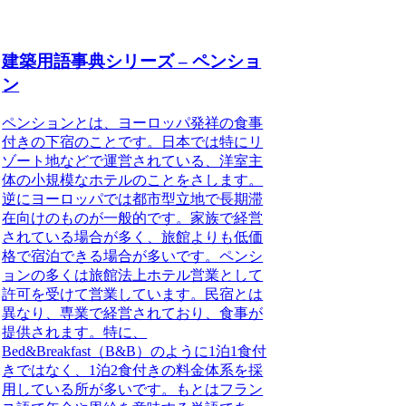
建築用語事典シリーズ – ペンショ
ン
ペンションとは、ヨーロッパ発祥の食事
付きの下宿のことです。
日本では特にリ
ゾート地などで運営されている、洋室主
体の小規模なホテルのことをさします。
逆にヨーロッパでは都市型立地で長期滞
在向けのものが一般的です。家族で経営
されている場合が多く、旅館よりも低価
格で宿泊できる場合が多いです。ペンシ
ョンの多くは旅館法上ホテル営業として
許可を受けて営業しています。民宿とは
異なり、専業で経営されており、食事が
提供されます。特に、
Bed&Breakfast（B&B）のように1泊1食付
きではなく、1泊2食付きの料金体系を採
用している所が多いです。もとはフラン