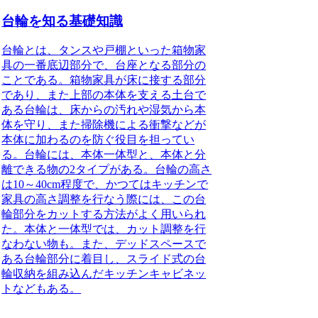
台輪を知る基礎知識
台輪とは、
タンスや戸棚といった箱物家
具の一番底辺部分で、台座となる部分の
ことである
。箱物家具が床に接する部分
であり、また上部の本体を支える土台で
ある台輪は、床からの汚れや湿気から本
体を守り、また掃除機による衝撃などが
本体に加わるのを防ぐ役目を担ってい
る。台輪には、本体一体型と、本体と分
離できる物の2タイプがある。台輪の高さ
は10～40cm程度で、かつてはキッチンで
家具の高さ調整を行なう際には、この台
輪部分をカットする方法がよく用いられ
た。本体と一体型では、カット調整を行
なわない物も。また、デッドスペースで
ある台輪部分に着目し、スライド式の台
輪収納を組み込んだキッチンキャビネッ
トなどもある。