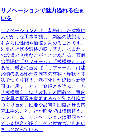
リノベーションで魅力溢れる住ま
いを
リノベーションとは、老朽化した建物に
大がかりな工事を施し、新築の状態より
もさらに性能や価値を高めること
です。
外壁の補修や窓枠の取り替え、水まわり
の設備の交換などがこれにあたる。類似
の用語に「リフォーム」「模様替え」が
ある。厳密に言えば「リフォーム」は建
築物のある部分を同等の材料・形状・寸
法でつくり替え、老朽化した建物を新築
同様に戻すことで、修繕とも呼ぶ。一方
「模様替え」は「改装」と同義で、室内
の家具の配置を変更するなど別の仕様で
つくり替え、性能や品質を回復させる内
装工事のこと。だが昨今では模様替え、
リフォーム、リノベーションは混同され
ている場合が多く、その位置づけもあい
まいとなっている。