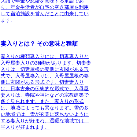
ス語で年金や恩給を意味する単語であ
り、年金生活者が自宅の空き部屋を利用
して宿泊施設を営んだことに由来してい
ます。
妻入りとは？ その意味と種類
妻入りの種類
妻入りには、切妻妻入りと
入母屋妻入りの2種類があります。
切妻妻
入りは、切妻屋根の妻側に玄関がある形
式で、
入母屋妻入りは、入母屋屋根の妻
側に玄関がある形式です。
切妻妻入り
は、日本古来の伝統的な形式で、
入母屋
妻入りは、寺院や神社などの宗教建築で
多く見られます。
また、妻入りの形式
は、地域によっても異なります。
雪の多
い地域では、雪が玄関に落ちないように
する妻入りが好まれ、温暖な地域では、
平入りが好まれます。