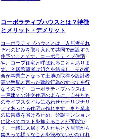
コーポラティブハウスとは？特徴
とメリット・デメリット
コーポラティブハウスとは、入居者それ
ぞれの好みを取り入れて共同で建設する
住宅のこと
です。コーポラティブ住宅
や、コープ住宅と呼ばれることもありま
す。入居希望者は組合を結成し、その組
合が事業主となって土地の取得や設計者
等の手配と言った建設行為のすべてを行
なうのです。コーポラティブハウスは、
一戸建ての注文住宅のように、自分たち
のライフスタイルにあわせたオリジナリ
ティあふれる住宅が作れます。また業者
の広告費を省けるため、分譲マンション
に比べてコストを抑えることが可能で
す。一緒に入居する人たちと入居前から
集まって様々なことを決めていかなけれ