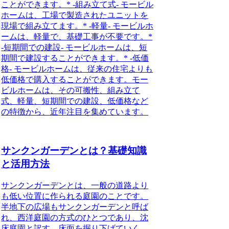
ことができます。* -組み立て式- モービル
ホームは、工場で製造されたユニットを
現場で組み立てます。* -軽量- モービルホ
ームは、軽量で、基礎工事が不要です。*
-短期間での建設- モービルホームは、短
期間で建設することができます。* -低価
格- モービルホームは、従来の住宅よりも
低価格で購入することができます。モー
ビルホームは、その可搬性、組み立て
式、軽量、短期間での建設、低価格など
の特徴から、近年注目を集めています。
サンクンガーデンとは？基礎知識
と活用方法
サンクンガーデンとは、一般の道路より
も低い位置に作られる庭園のこと
です。
半地下の広場もサンクンガーデンと呼ば
れ、西洋庭園の方式のひとつであり、沈
床庭園と訳す。床面を掘り下げていく