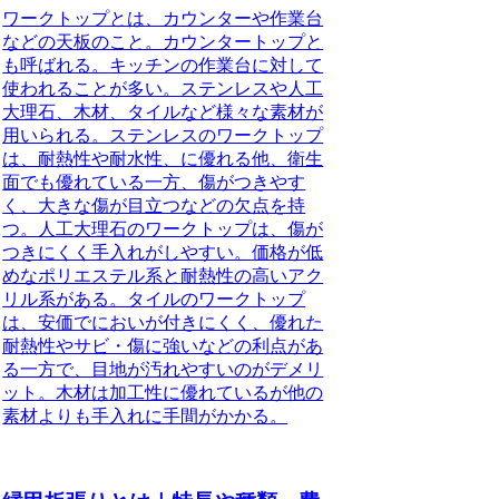
ワークトップとは、カウンターや作業台
などの天板のこと。カウンタートップと
も呼ばれる。
キッチンの作業台に対して
使われることが多い。ステンレスや人工
大理石、木材、タイルなど様々な素材が
用いられる。ステンレスのワークトップ
は、耐熱性や耐水性、に優れる他、衛生
面でも優れている一方、傷がつきやす
く、大きな傷が目立つなどの欠点を持
つ。人工大理石のワークトップは、傷が
つきにくく手入れがしやすい。価格が低
めなポリエステル系と耐熱性の高いアク
リル系がある。タイルのワークトップ
は、安価でにおいが付きにくく、優れた
耐熱性やサビ・傷に強いなどの利点があ
る一方で、目地が汚れやすいのがデメリ
ット。木材は加工性に優れているが他の
素材よりも手入れに手間がかかる。