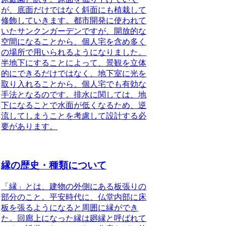
が、底面だけではなく斜面にも植栽して
修飾していきます。都市開発に使われて
いたサンクンガーデンですが、開放的な
空間になることから、個人宅を含め多く
の場所で用いられるようになりました。
半地下にすることによって、景観を立体
的にできるだけではなく、地下室に光を
取り入れることから、個人宅でも有効な
手法となるのです。排水に関しては、地
下になることで水面が低くなるため、逆
流してしまうことを考慮して設計する必
要があります。
縁の歴史・種類について
「縁」とは、建物の外側にある板張りの
部分のこと
。平安時代に、仏堂内部に床
板を張るようになると周囲に縁ができ
た。回廊上になった縁は廻縁と呼ばれて