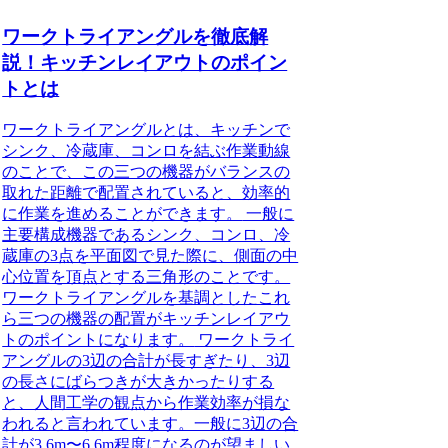
ワークトライアングルを徹底解
説！キッチンレイアウトのポイン
トとは
ワークトライアングルとは、キッチンで
シンク、冷蔵庫、コンロを結ぶ作業動線
のことで、この三つの機器がバランスの
取れた距離で配置されていると、効率的
に作業を進めることができます。
一般に
主要構成機器であるシンク、コンロ、冷
蔵庫の3点を平面図で見た際に、側面の中
心位置を頂点とする三角形のことです。
ワークトライアングルを基調としたこれ
ら三つの機器の配置がキッチンレイアウ
トのポイントになります。
ワークトライ
アングルの3辺の合計が長すぎたり、3辺
の長さにばらつきが大きかったりする
と、人間工学の観点から作業効率が損な
われると言われています。一般に3辺の合
計が3.6m〜6.6m程度になるのが望ましい