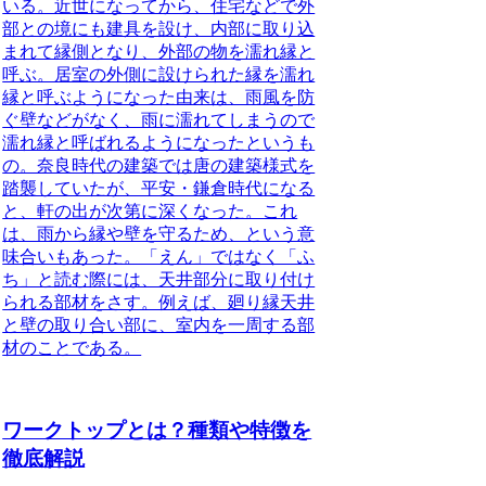
いる。近世になってから、住宅などで外
部との境にも建具を設け、内部に取り込
まれて縁側となり、外部の物を濡れ縁と
呼ぶ。居室の外側に設けられた縁を濡れ
縁と呼ぶようになった由来は、雨風を防
ぐ壁などがなく、雨に濡れてしまうので
濡れ縁と呼ばれるようになったというも
の。奈良時代の建築では唐の建築様式を
踏襲していたが、平安・鎌倉時代になる
と、軒の出が次第に深くなった。これ
は、雨から縁や壁を守るため、という意
味合いもあった。「えん」ではなく「ふ
ち」と読む際には、天井部分に取り付け
られる部材をさす。例えば、廻り縁天井
と壁の取り合い部に、室内を一周する部
材のことである。
ワークトップとは？種類や特徴を
徹底解説