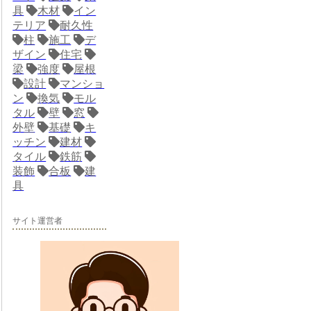
具
木材
イン
テリア
耐久性
柱
施工
デ
ザイン
住宅
梁
強度
屋根
設計
マンショ
ン
換気
モル
タル
壁
窓
外壁
基礎
キ
ッチン
建材
タイル
鉄筋
装飾
合板
建
具
サイト運営者