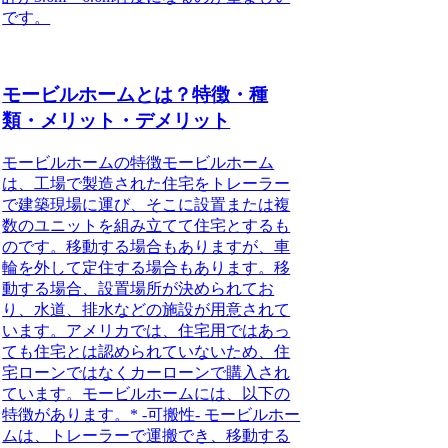
です。
モービルホームとは？特徴・種
類・メリット・デメリット
モービルホームの特徴
モービルホーム
は、工場で製造された住宅をトレーラー
で建築現場に運び、そこに設置または複
数のユニットを組み立てて住宅とするも
のです。移動する場合もありますが、車
輪を外して定住する場合もあります。移
動する場合、設置場所が決められてお
り、水道、排水などの施設が用意されて
います。アメリカでは、住宅用ではあっ
ても住宅とは認められていないため、住
宅ローンではなくカーローンで購入され
ています。モービルホームには、以下の
特徴があります。* -可搬性- モービルホー
ムは、トレーラーで運搬でき、移動する