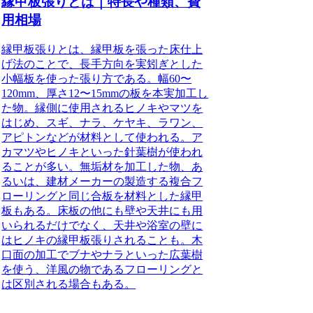
縁甲板張りとは｜特長や種類、費
用相場
縁甲板張りとは、縁甲板を張った床仕上
げ法のこと
で、長手方向を実矧ぎとした
小幅板を使った張り方である。
幅60〜
120mm、厚さ12〜15mmの板を本実加工し
た物
。縁側に使用されるヒノキやマツを
はじめ、スギ、ナラ、ケヤキ、ラワン、
アピトンなどが材料として使われる。
ア
カマツやヒノキといった針葉樹が使われ
ることが多い
。無垢材を加工した物、あ
るいは、建材メーカーの製造する複合フ
ローリングと同じ合板を材料とした縁甲
板もある。
床板の他にも壁や天井にも用
いられるだけでなく、天井や浴室の壁に
はヒノキの縁甲板張りされることも
。木
口面の加工でブナやナラといった広葉樹
を使う、洋風の物であるフローリングと
は区別される場合もある。