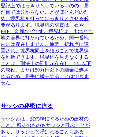
登記上ではっきりとしているものの、見
た目では分からないことがほとんどのた
め、境界杭を打ってはっきりとさせる必
要があります。境界杭の材質は、石や
FRP、金属などです。境界杭は、土地と土
地の境界に打たれているため、同一番地
内には存在しません。通常、折れ点に設
置され、境界杭同士を結ぶことで境界線
を判断できます。境界杭を見えなくする
ことは、刑法上の罰則が存在し、5年以下
の懲役、または50万円以下の罰金に処さ
れるため、勝手に撤去することはできま
せん。
サッシの秘密に迫る
サッシとは、窓の枠にするための建材の
こと。
窓そのものもサッシと呼ぶことが
多く、サッシュと呼ばれることもある