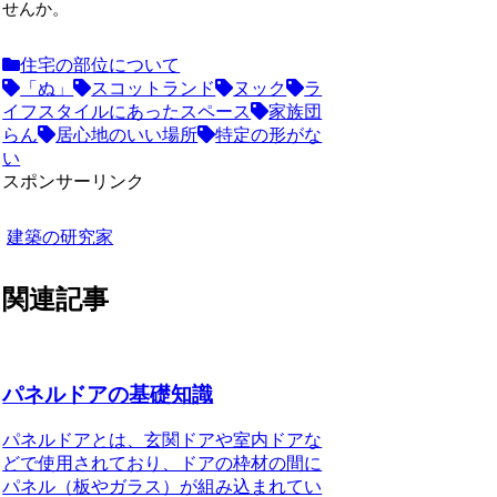
せんか。
住宅の部位について
「ぬ」
スコットランド
ヌック
ラ
イフスタイルにあったスペース
家族団
らん
居心地のいい場所
特定の形がな
い
スポンサーリンク
建築の研究家
関連記事
パネルドアの基礎知識
パネルドアとは、玄関ドアや室内ドアな
どで使用されており、ドアの枠材の間に
パネル（板やガラス）が組み込まれてい