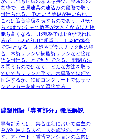
が、これも同様の意味を持つ。金属製の
窓枠で、金属建具の建込みの段階で取り
付けられる。
Tsという等級が用いられ、
これは遮音等級を表すものであり、-15か
ら-40まで5刻みで数字が大きくなるほど性
能も高くなる。
JIS規格ではT値が使われ
るが、Ts-25がT-1に相当し、Ts-40の場合
でT-4となる。
木造やプラスチック製の場
合、木製サッシや樹脂製サッシなど接頭
語を付けることで判別できる。
開閉方法
を問うものではなく、どんな方法を取っ
ていてもサッシと呼ぶ。木構造では釘で
固定するが、鉄筋コンクリートではサッ
シアンカーを使って溶接する。
建築用語『専有部分』徹底解説
専有部分とは、集合住宅において借主の
みが利用するスペースや施設のことで
す。
アパート・賃貸マンションの室内は