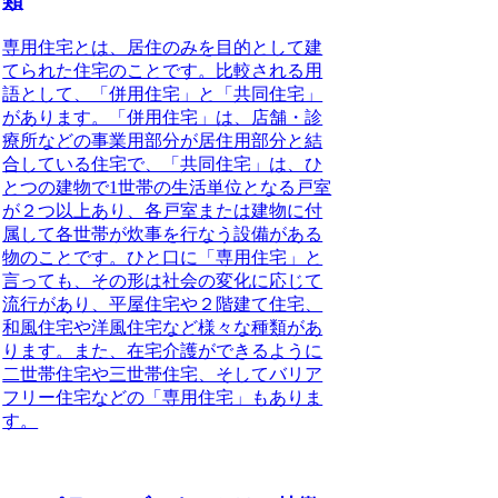
類
専用住宅とは、居住のみを目的として建
てられた住宅のことです。
比較される用
語として、「併用住宅」と「共同住宅」
があります。「併用住宅」は、店舗・診
療所などの事業用部分が居住用部分と結
合している住宅で、「共同住宅」は、ひ
とつの建物で1世帯の生活単位となる戸室
が２つ以上あり、各戸室または建物に付
属して各世帯が炊事を行なう設備がある
物のことです。ひと口に「専用住宅」と
言っても、その形は社会の変化に応じて
流行があり、平屋住宅や２階建て住宅、
和風住宅や洋風住宅など様々な種類があ
ります。また、在宅介護ができるように
二世帯住宅や三世帯住宅、そしてバリア
フリー住宅などの「専用住宅」もありま
す。