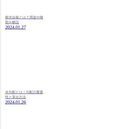
耐水合板とは？用途や種
類を解説
2024.01.27
水勾配とは｜勾配の重要
性と算出方法
2024.01.26