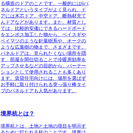
る構造のドア
のことです。一般的には6パ
ネルドアというタイプがよく見られ、ド
アには木芯ドア、中空ドア、断熱材充て
んドアなどがあります。また、材質とし
ては、比較的安価にできるハードボード
をエンボス加工した物から、ベイスギや
ベイマツのような針葉樹系や、オークの
ような広葉樹の物まで、さまざまです。
パネルドアは、見られたくない場所を隠
す、部屋を間仕切ることで冷暖房効率を
アップさせるなどの目的から、パーテー
ションとして使用されることも多くあり
ます。賃貸住宅向けには、場所を選ばず
お手軽に取り付けられる突っ張り棒タイ
プのパネルドアも人気があります。
境界杭とは？
境界杭とは、土地と土地の境目を明示す
るために打たれる杭のこと
です。境界は