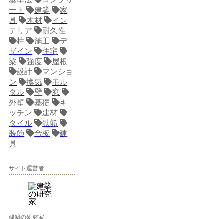
ート
建築
家
具
木材
イン
テリア
耐久性
柱
施工
デ
ザイン
住宅
梁
強度
屋根
設計
マンショ
ン
換気
モル
タル
壁
窓
外壁
基礎
キ
ッチン
建材
タイル
鉄筋
装飾
合板
建
具
サイト運営者
建築の研究家