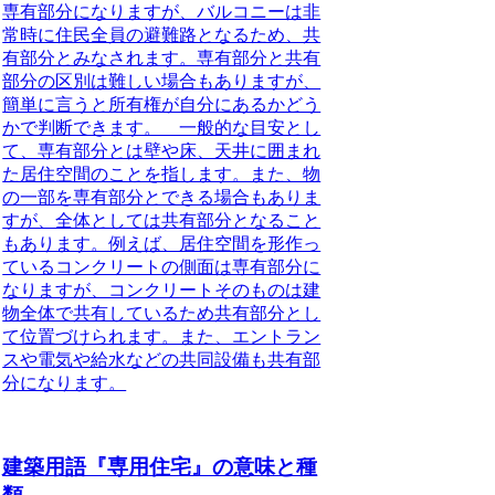
専有部分になりますが、バルコニーは非
常時に住民全員の避難路となるため、共
有部分とみなされます。専有部分と共有
部分の区別は難しい場合もありますが、
簡単に言うと所有権が自分にあるかどう
かで判断できます。 一般的な目安とし
て、専有部分とは壁や床、天井に囲まれ
た居住空間のことを指します。また、物
の一部を専有部分とできる場合もありま
すが、全体としては共有部分となること
もあります。例えば、居住空間を形作っ
ているコンクリートの側面は専有部分に
なりますが、コンクリートそのものは建
物全体で共有しているため共有部分とし
て位置づけられます。また、エントラン
スや電気や給水などの共同設備も共有部
分になります。
建築用語『専用住宅』の意味と種