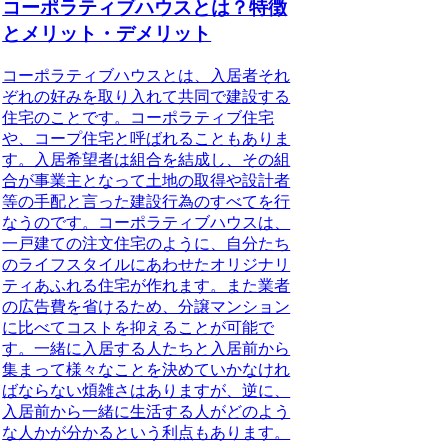
コーポラティブハウスとは？特徴
とメリット・デメリット
コーポラティブハウスとは、入居者それ
ぞれの好みを取り入れて共同で建設する
住宅のこと
です。コーポラティブ住宅
や、コープ住宅と呼ばれることもありま
す。入居希望者は組合を結成し、その組
合が事業主となって土地の取得や設計者
等の手配と言った建設行為のすべてを行
なうのです。コーポラティブハウスは、
一戸建ての注文住宅のように、自分たち
のライフスタイルにあわせたオリジナリ
ティあふれる住宅が作れます。また業者
の広告費を省けるため、分譲マンション
に比べてコストを抑えることが可能で
す。一緒に入居する人たちと入居前から
集まって様々なことを決めていかなけれ
ばならない煩雑さはありますが、逆に、
入居前から一緒に生活する人がどのよう
な人かが分かるという利点もあります。