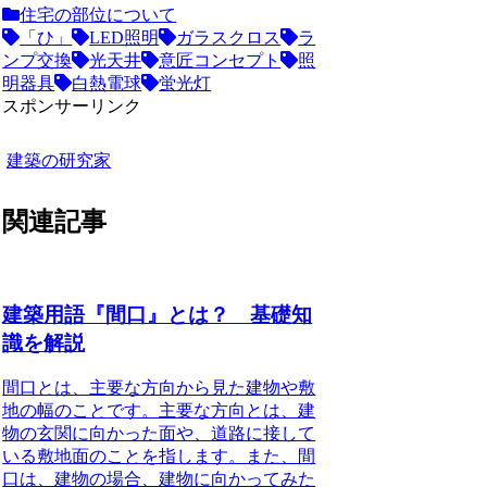
住宅の部位について
「ひ」
LED照明
ガラスクロス
ラ
ンプ交換
光天井
意匠コンセプト
照
明器具
白熱電球
蛍光灯
スポンサーリンク
建築の研究家
関連記事
建築用語『間口』とは？ 基礎知
識を解説
間口とは、主要な方向から見た建物や敷
地の幅のこと
です。主要な方向とは、建
物の玄関に向かった面や、道路に接して
いる敷地面のことを指します。また、間
口は、建物の場合、建物に向かってみた