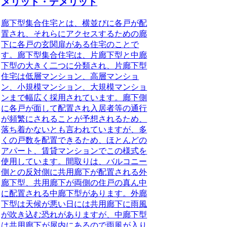
メリット・デメリット
廊下型集合住宅とは、横並びに各戸が配
置され、それらにアクセスするための廊
下に各戸の玄関扉がある住宅のことで
す。
廊下型集合住宅は、片廊下型と中廊
下型の大きく二つに分類され、片廊下型
住宅は低層マンション、高層マンショ
ン、小規模マンション、大規模マンショ
ンまで幅広く採用されています。廊下側
に各戸が面して配置され入居者等の通行
が頻繁にされることが予想されるため、
落ち着かないとも言われていますが、
多
くの戸数を配置できるため、ほとんどの
アパート、賃貸マンションでこの様式を
使用しています。
間取りは、バルコニー
側との反対側に共用廊下が配置される外
廊下型、共用廊下が両側の住戸の真ん中
に配置される中廊下型があります。
外廊
下型は天候が悪い日には共用廊下に雨風
が吹き込む恐れがありますが、中廊下型
は共用廊下が屋内にあるので雨風が入り