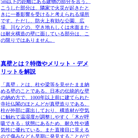
5m以下の距離にある建物の部分を言う。
こうした部分は、隣家で火災が起きたと
きに一番影響を受けると考えられる場所
です。ただし、防火上有効な公園、広
場、川などの、空き地もしくは水面また
は耐火構造の壁に面している部分は、こ
の限りではありません。
真壁とは？特徴やメリット・デメ
リットを解説
「真壁」
とは、柱や梁等を見せたまま納
める壁のことである。日本の伝統的な壁
の納め方で、1000年以上前に建てられた
寺社仏閣のほとんどが
真壁造り
である。
柱が外部に露出しており、構造材が空気
に触れて温湿度が調整しやすく
「木が呼
吸できる」
状態にあるため、耐久性や通
気性に優れている。また直接目に見える
ので傷みなども早期に発見することがで