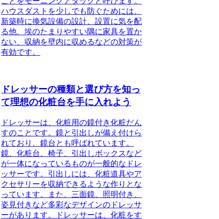
ことをモーニングアタックと呼びます。
ハウスダストを少しでも防ぐためには、
新築時に換気設備の設計、設置に気を配
る他、埃のたまりやすい隅に家具を置か
ない、収納を壁内に収めるなどの対策が
有効です。
ドレッサーの種類と選び方を知っ
て理想の化粧台を手に入れよう
ドレッサーは、化粧用の鏡付き化粧だん
すのことです。
鏡と引出しが備え付けら
れており、鏡台とも呼ばれています。
鏡、化粧台、椅子、引出しボックスなど
が一体になっているものが一般的なドレ
ッサーです。
引出しには、化粧道具やア
クセサリーを収納できるような作りとな
っています。また、
三面鏡、照明付き、
姿見付きなど多彩なデザインのドレッサ
ーがあります。
ドレッサーは、化粧をす