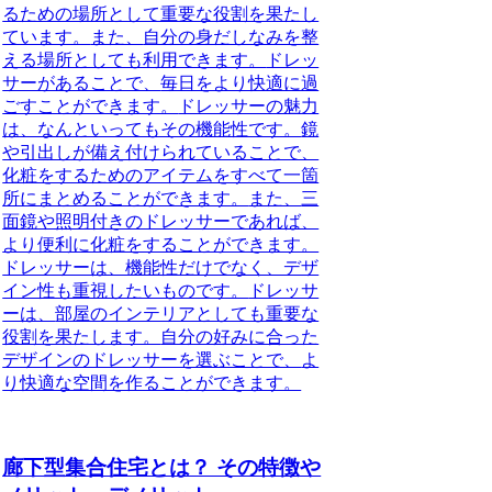
るための場所として重要な役割を果たし
ています。
また、
自分の身だしなみを整
える場所としても利用できます。
ドレッ
サーがあることで、
毎日をより快適に過
ごすことができます。
ドレッサーの魅力
は、なんといってもその機能性です。
鏡
や引出しが備え付けられていることで、
化粧をするためのアイテムをすべて一箇
所にまとめることができます。
また、
三
面鏡や照明付きのドレッサーであれば、
より便利に化粧をすることができます。
ドレッサーは、機能性だけでなく、デザ
イン性も重視したいものです。
ドレッサ
ーは、
部屋のインテリアとしても重要な
役割を果たします。
自分の好みに合った
デザインのドレッサーを選ぶことで、
よ
り快適な空間を作ることができます。
廊下型集合住宅とは？ その特徴や