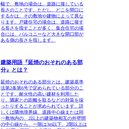
幅で、敷地の場合は、道路に接している
長さのことです。ただし、どこを間口に
するかは、その敷地や建物によって異な
ります。戸建住宅の場合は、道路に接す
る長さを指すことが多く、集合住宅の場
合には、バルコニーなど大きな開口部が
ある側の長さを指します。
建築用語『延焼のおそれのある部
分』とは？
延焼のおそれのある部分
とは、建築基準
法第2条第6号で定められている部分のこ
とです。耐火性の高い建材を利用した
り、隣家との距離を取るなどの対策を採
ったりすることが求められています。詳
しくは隣地境界線、道路中心線または同
一敷地内の、2以上の建築物相互の外壁間
の中心線から、一階は3m以下、2階以上は