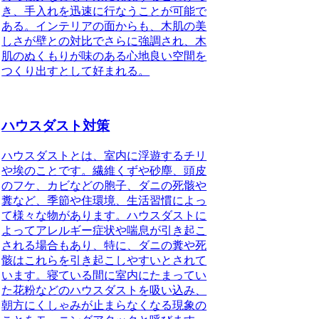
き、手入れを迅速に行なうことが可能で
ある。インテリアの面からも、木肌の美
しさが壁との対比でさらに強調され、木
肌のぬくもりが味のある心地良い空間を
つくり出すとして好まれる。
ハウスダスト対策
ハウスダストとは、
室内に浮遊するチリ
や埃
のことです。繊維くずや砂塵、頭皮
のフケ、カビなどの胞子、ダニの死骸や
糞など、季節や住環境、生活習慣によっ
て様々な物があります。ハウスダストに
よってアレルギー症状や喘息が引き起こ
される場合もあり、特に、ダニの糞や死
骸はこれらを引き起こしやすいとされて
います。寝ている間に室内にたまってい
た花粉などのハウスダストを吸い込み、
朝方にくしゃみが止まらなくなる現象の