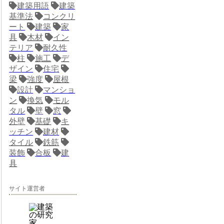
建築用語
建築
基準法
コンクリ
ート
建築
家
具
木材
イン
テリア
耐久性
柱
施工
デ
ザイン
住宅
梁
強度
屋根
設計
マンショ
ン
換気
モル
タル
壁
窓
外壁
基礎
キ
ッチン
建材
タイル
鉄筋
装飾
合板
建
具
サイト運営者