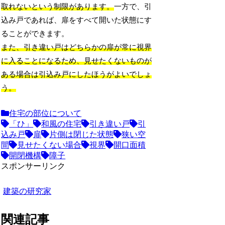
取れないという制限があります。
一方で、引
込み戸であれば、扉をすべて開いた状態にす
ることができます。
また、引き違い戸はどちらかの扉が常に視界
に入ることになるため、見せたくないものが
ある場合は引込み戸にしたほうがよいでしょ
う。
住宅の部位について
「ひ」
和風の住宅
引き違い戸
引
込み戸
扉
片側は閉じた状態
狭い空
間
見せたくない場合
視界
開口面積
開閉機構
障子
スポンサーリンク
建築の研究家
関連記事