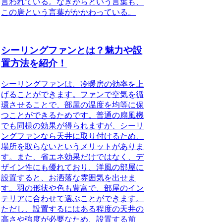
言われている。なきがらという言葉も、
この唐という言葉がかかわっている。
シーリングファンとは？魅力や設
置方法を紹介！
シーリングファンは、
冷暖房の効率を上
げることができます。ファンで空気を循
環させることで、部屋の温度を均等に保
つことができるためです。
普通の扇風機
でも同様の効果が得られますが、シーリ
ングファンなら天井に取り付けるため、
場所を取らないというメリットがありま
す。
また、
省エネ効果だけではなく、デ
ザイン性にも優れており、洋風の部屋に
設置すると、お洒落な雰囲気を出せま
す。
羽の形状や色も豊富で、部屋のイン
テリアに合わせて選ぶことができます。
ただし、設置するにはある程度の天井の
高さや強度が必要なため、
設置する前