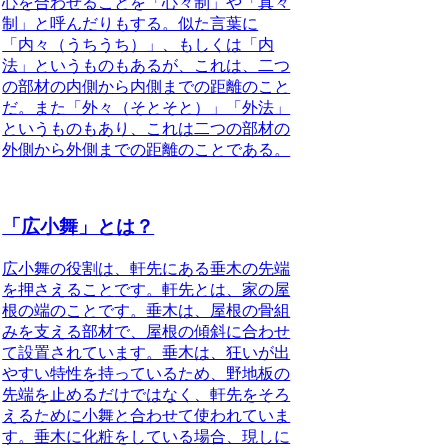
心を合わせることを「心々制」や「真々
制」と呼んだりもする。似た言葉に
「内々（うちうち）」、もしくは「内
法」というものもあるが、これは、二つ
の部材の内側から内側までの距離のこと
だ。また「外々（そとそと）」「外法」
というものもあり、これは二つの部材の
外側から外側までの距離のことである。
「広小舞」とは？
広小舞の役割は、軒先にある垂木の先端
を押さえること
です。軒先とは、家の屋
根の端のことです。垂木は、屋根の骨組
みを支える部材で、屋根の傾斜に合わせ
て設置されています。垂木は、狂いが出
やすい特性を持っているため、野地板の
先端を止めるだけではなく、軒先をそろ
えるために小舞と合わせて使われていま
す。垂木に化粧をしている場合、現しに