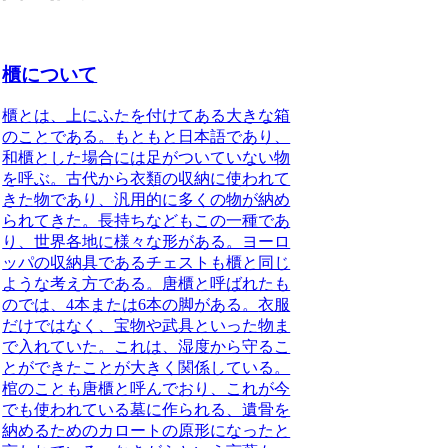
櫃について
櫃とは、上にふたを付けてある大きな箱
のことである。
もともと日本語であり、
和櫃とした場合には足がついていない物
を呼ぶ。古代から衣類の収納に使われて
きた物であり、汎用的に多くの物が納め
られてきた。長持ちなどもこの一種であ
り、世界各地に様々な形がある。ヨーロ
ッパの収納具であるチェストも櫃と同じ
ような考え方である。
唐櫃と呼ばれたも
のでは、4本または6本の脚がある。
衣服
だけではなく、宝物や武具といった物ま
で入れていた。これは、湿度から守るこ
とができたことが大きく関係している。
棺のことも唐櫃と呼んでおり、これが今
でも使われている墓に作られる、遺骨を
納めるためのカロートの原形になったと