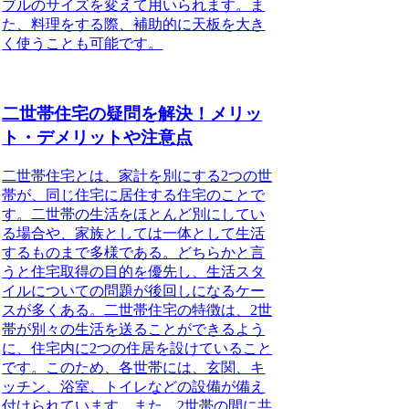
ブルのサイズを変えて用いられます。ま
た、料理をする際、補助的に天板を大き
く使うことも可能です。
二世帯住宅の疑問を解決！メリッ
ト・デメリットや注意点
二世帯住宅とは、家計を別にする2つの世
帯が、同じ住宅に居住する住宅のことで
す。
二世帯の生活をほとんど別にしてい
る場合や、家族としては一体として生活
するものまで多様である。どちらかと言
うと住宅取得の目的を優先し、生活スタ
イルについての問題が後回しになるケー
スが多くある。
二世帯住宅の特徴は、2世
帯が別々の生活を送ることができるよう
に、住宅内に2つの住居を設けていること
です。
このため、各世帯には、玄関、キ
ッチン、浴室、トイレなどの設備が備え
付けられています。また、2世帯の間に共