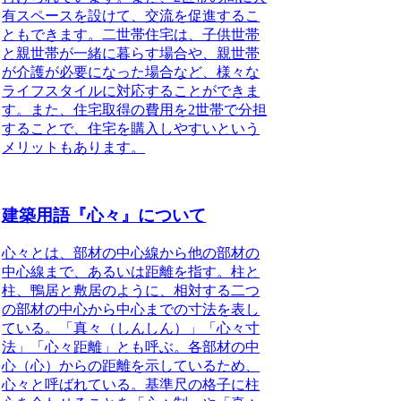
有スペースを設けて、交流を促進するこ
ともできます。
二世帯住宅は、子供世帯
と親世帯が一緒に暮らす場合や、親世帯
が介護が必要になった場合など、様々な
ライフスタイルに対応することができま
す。
また、住宅取得の費用を2世帯で分担
することで、住宅を購入しやすいという
メリットもあります。
建築用語『心々』について
心々とは、部材の中心線から他の部材の
中心線まで、あるいは距離を指す。柱と
柱、鴨居と敷居のように、相対する二つ
の部材の中心から中心までの寸法を表し
ている。
「真々（しんしん）」「心々寸
法」「心々距離」とも呼ぶ。各部材の中
心（心）からの距離を示しているため、
心々と呼ばれている。基準尺の格子に柱