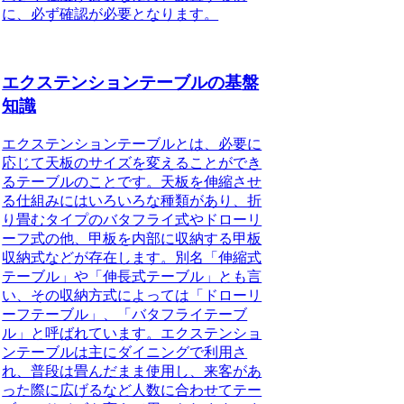
に、必ず確認が必要となります。
エクステンションテーブルの基盤
知識
エクステンションテーブルとは、必要に
応じて天板のサイズを変えることができ
るテーブルのことです。
天板を伸縮させ
る仕組みにはいろいろな種類があり、折
り畳むタイプのバタフライ式やドローリ
ーフ式の他、甲板を内部に収納する甲板
収納式などが存在します。別名「伸縮式
テーブル」や「伸長式テーブル」とも言
い、その収納方式によっては「ドローリ
ーフテーブル」、「バタフライテーブ
ル」と呼ばれています。エクステンショ
ンテーブルは主にダイニングで利用さ
れ、普段は畳んだまま使用し、来客があ
った際に広げるなど人数に合わせてテー