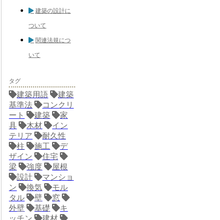
建築の設計に
ついて
関連法規につ
いて
タグ
建築用語
建築
基準法
コンクリ
ート
建築
家
具
木材
イン
テリア
耐久性
柱
施工
デ
ザイン
住宅
梁
強度
屋根
設計
マンショ
ン
換気
モル
タル
壁
窓
外壁
基礎
キ
ッチン
建材