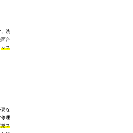
す。洗
洗面台
、
シス
必要な
に修理
収納ス