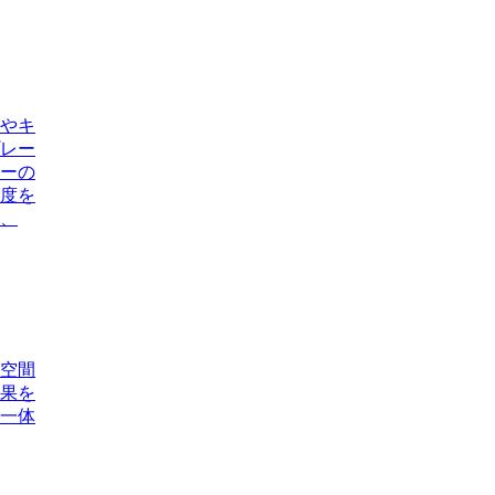
やキ
レー
ーの
度を
、
空間
果を
一体