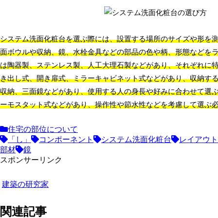
システム洗面化粧台を選ぶ際には、設置する場所のサイズや形を
面ボウルや収納、鏡、水栓金具などの部品の色や柄、形態などを
は陶器製、ステンレス製、人工大理石製などがあり、それぞれに
き出し式、開き扉式、ミラーキャビネット式などがあり、収納す
収納、三面鏡などがあり、使用する人の身長や好みに合わせて選
ーモスタット式などがあり、操作性や節水性などを考慮して選ぶ
住宅の部位について
「し」
コンポーネント
システム洗面化粧台
レイアウト
部材
鏡
スポンサーリンク
建築の研究家
関連記事