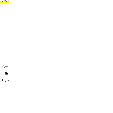
インや
スペー
は、壁
ことが