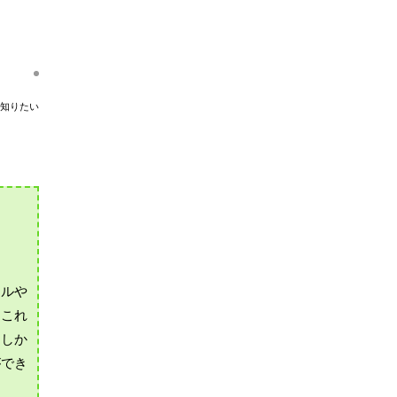
知りたい
ウルや
、これ
。しか
ができ