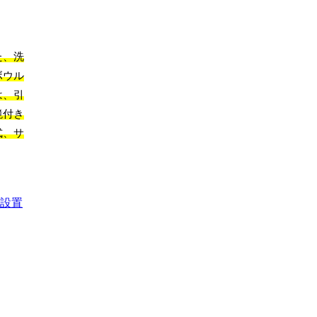
た、洗
ボウル
は、引
鏡付き
式、サ
設置