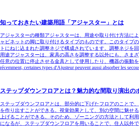
知っておきたい建築用語「アジャスター」とは
アジャスターの種類
アジャスターは、用途や取り付け方法によ
ャビネットの脚に取り付けるタイプのものです。このタイプの
トにねじ込まれた調整ネジで構成されています。調整ネジを回
用途
アジャスターは、家具の高さを調整する以外にも、さまざ
任意の位置に停止させる金具として使用したり、機器の振動を
récemment, certaines types d'Ajusteur peuvent aussi absorber les secous
ステップダウンフロアとは？魅力的な間取り演出の
ステップダウンフロアとは、部分的に下げたフロアのことで、
を作り出すことができる
。視覚効果として、別の空間に魅せる
上げることができる。そのため、ゾーニングの方法として利用
になるが、ステップダウンフロアを用いることで、住人以外で