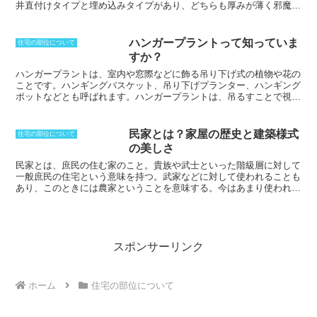
する部分を修理し、中古の建物を新築時
井直付けタイプと埋め込みタイプがあり、どちらも厚みが薄く邪魔に
の状態に戻すことが目的である。
賃貸物
ならない点が特徴です。シーリングライトにすることにより、天井に
件の入居者が退去したあとに、次の入居
直接照明器具を取り付けることができるので、高い位置から広範囲に
者のために部屋を以前の状態に戻す「原
部屋を照らすことができます。また、部屋の天井が高く見えるように
ハンガープラントって知っていま
住宅の部位について
状回復」も、「リフォーム」に該当す
なり、吊り下げるタイプのペンダント照明より部屋を広く感じるよう
すか？
る。
なお、実際には両者に厳密な定義は
になる点も特徴です。光源に使われるのは蛍光灯が多く、外側には光
なく、住居の改装全般を表す言葉として
を和らげるために、アクリルなどを加工したカバーを付けます。光源
ハンガープラント
は、室内や窓際などに飾る吊り下げ式の植物や花の
「リフォーム」という言葉が使われるこ
としてLEDを使ったタイプもあり、シーリングファンと一体化してい
ことです。ハンギングバスケット、吊り下げプランター、ハンギング
とが多い。
る物もあります。
ポットなどとも呼ばれます。ハンガープラントは、吊るすことで視界
を遮りませんし、狭いスペースにも飾ることができ、また、棚やテー
ブルの上に置く場合と比べて、光を多く受けることができます。ハン
ガープラントには、さまざまな種類のものがあります。観葉植物、多
民家とは？家屋の歴史と建築様式
住宅の部位について
肉植物、花など、その種類は多岐にわたります。また、ハンガープラ
の美しさ
ント用の容器も、さまざまな種類のものがあります。籠、陶器、プラ
スチックなど、その素材は多岐にわたります。
民家とは、庶民の住む家のこと。
貴族や武士といった階級層に対して
一般庶民の住宅という意味を持つ。武家などに対して使われることも
あり、このときには農家ということを意味する。今はあまり使われる
ことがない言葉であり、古い時代に建てられた農家や町屋といった物
が民家と呼ばれることが増えた。江戸時代といった物だけではなく、
明治や大正時代などに建築されたような、日本の伝統的な様式を持っ
た住宅も民家と呼ぶことが多い。
民家の魅力はその開放的な外観にあ
る。
茅葺屋根などの特徴があり、内装的には、複雑な間取りを持つの
スポンサーリンク
ではなく、簡単に作られており、玄関には土間が作られるなど出入り
が容易になっている。各地で特色があり、気候などの条件に合わせ工
夫されていった。
ホーム
住宅の部位について