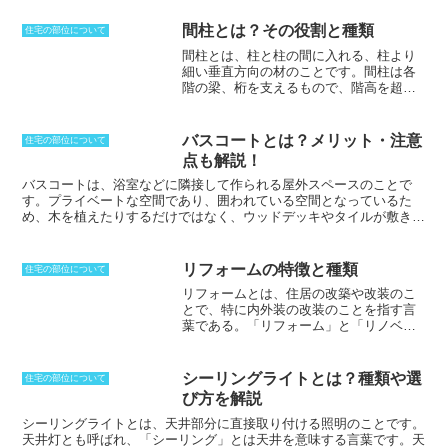
間柱とは？その役割と種類
住宅の部位について
間柱とは、柱と柱の間に入れる、柱より
細い垂直方向の材のこと
です。間柱は各
階の梁、桁を支えるもので、階高を超え
る長さになることはありません。また、
軸組構造に使われ、大壁造りでは、通常
の柱の1／2や1／3割材を使用します。横
バスコートとは？メリット・注意
住宅の部位について
架材には大入れで釘打ち、もしくは短ほ
点も解説！
ぞ差しで釘打ちして止め付けます。石膏
ボードやサイディングなどの壁材を固定
バスコートは、浴室などに隣接して作られる屋外スペースのことで
するための下地材であり、そのため間柱
す。
プライベートな空間であり、囲われている空間となっているた
は壁の厚さによってサイズが変わりま
め、木を植えたりするだけではなく、ウッドデッキやタイルが敷き詰
す。主に木造や軽量鉄骨建築物に使われ
められることもあります。
涼むための空間のひとつであり、日本語で
ることが多いです。
は坪庭と呼ばれることもあります。バスコートを作ることによって、
涼むという目的だけではなく、光も取り入れていくことができるた
リフォームの特徴と種類
住宅の部位について
め、開放感を作り出すことができるようになります。また、入浴した
リフォームとは、住居の改築や改装のこ
ときにも目線が外に向き、空間を広く感じさせることもできます。壁
とで、特に内外装の改装のことを指す言
を立て込んだ閉鎖した空間とすることから、普段から物干しスペース
葉である。
「リフォーム」と「リノベー
に利用することで、他の視線を気にすることもありません。通風にも
ション」という言葉が混同されがちであ
効果を上げるため、防カビということでも重要となります。
るが、「リノベーション」とは、英語で
「革新、修復」という意味で、中古の建
シーリングライトとは？種類や選
住宅の部位について
物の品質や性能を新築時の状態よりも向
び方を解説
上させ、不動産としての価値を高めるこ
とが目的である。
一方、「リフォーム」
シーリングライトとは、
天井部分に直接取り付ける照明のこと
です。
とは、壊れていたり、老朽化していたり
天井灯とも呼ばれ、「シーリング」とは天井を意味する言葉です。天