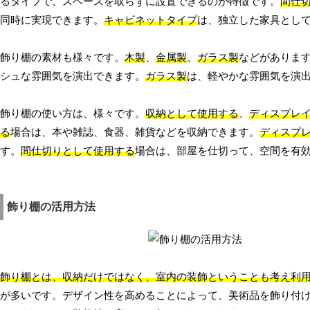
るタイプで、スペースを取らずに設置できるのが特徴です。
間仕
同時に実現できます。
キャビネットタイプ
は、独立した家具とし
飾り棚の素材も様々です。
木製
、
金属製
、
ガラス製
などがありま
シュな雰囲気を演出できます。
ガラス製
は、軽やかな雰囲気を演
飾り棚の使い方は、様々です。
収納として使用する
、
ディスプレ
る
場合は、本や雑誌、食器、雑貨などを収納できます。
ディスプ
す。
間仕切りとして使用する
場合は、部屋を仕切って、空間を有
飾り棚の活用方法
飾り棚とは、収納だけではなく、室内の装飾ということも考え利
が多いです。デザイン性を高めることによって、美術品を飾り付