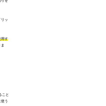
切りを
イリッ
使用す
きま
ること
に使う