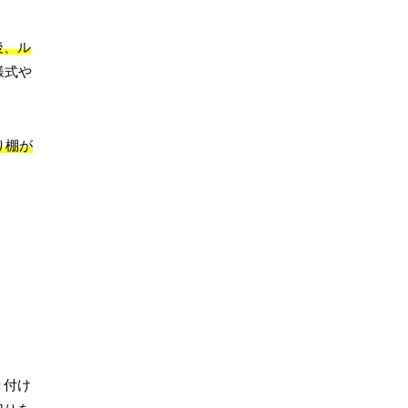
後、ル
様式や
り棚が
り付け