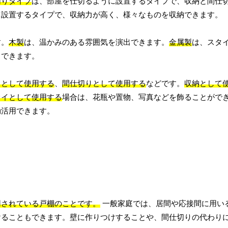
切りタイプ
は、部屋を仕切るように設置するタイプで、収納と間仕
て設置するタイプで、収納力が高く、様々なものを収納できます。
す。
木製
は、温かみのある雰囲気を演出できます。
金属製
は、スタ
出できます。
イとして使用する
、
間仕切りとして使用する
などです。
収納として
レイとして使用する
場合は、花瓶や置物、写真などを飾ることがで
効活用できます。
用されている戸棚のことです。
一般家庭では、居間や応接間に用い
けることもできます。壁に作りつけすることや、間仕切りの代わり