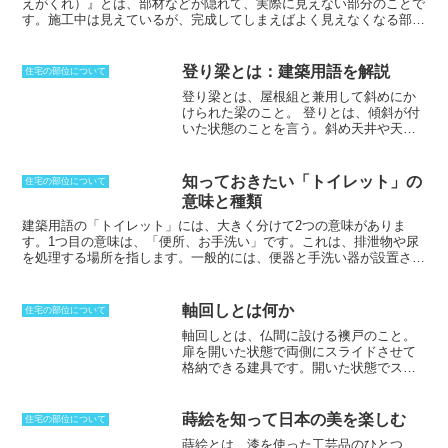
えがくれ）』とは、部材などが隠れて、実際に見えない部分のことで
す。施工中は見えているが、完成してしまえばよく見えなくなる部材
や、一枚めくらないと見えない場合など、見え方が少ない部分のこと
を言います。見え隠れであれば、仕上げの程度が若干落ちても許され
るのが一般的です。通常、見え掛かりであれば、節のある部材は避け
登り梁とは：建築用語を解説
住宅の部位について
たいところですが、見え隠れの場合ではあまり問題になることはあり
登り梁とは、屋根組と兼用して斜めにか
ません。対して、最初から見えている部分は、「見付き（みつき）」
けられた梁のこと。
登りとは、傾斜が付
であり、その反対側は「見返し（みかえし）」となります。ちなみに
いた状態のことを言う。斜め天井や天井
検知現場では、窓枠など材料の見え掛かりの正面を見付きと呼び、奥
を設けない場合など、梁を見せたくない
行きを「見込み（みこみ）」と呼ぶこともあります。
部分に用いられる。斜め天井を用いる
と、室内に広々とした雰囲気を持たせた
知っておきたい「トイレット」の
住宅の部位について
り、換気をよくしたり、採光しやすくし
意味と種類
たりすることができる。斜め天井を設け
る場合には、野地板をそのまま天井の仕
建築用語の「トイレット」には、大きく分けて2つの意味がありま
上げとする場合も。トラス構造の小屋組
す。
1つ目の意味は、「便所、お手洗い」
です。これは、排泄物や尿
みでは、母屋を直接受ける部分が登り梁
を処理する場所を指します。一般的には、便器と手洗い器が設置され
に当たる。垂木と混同されやすいが、垂
ており、個室になっていることが多いです。
2つ目の意味は、「化粧
木は屋根荷重だけを負担するのに対し
室、洗面所」
です。これは、身体を清潔にしたり、化粧をする場所を
て、登り梁は地震力等も負担。登り梁は
指します。一般的には、洗面台と鏡が設置されており、個室になって
軸回しとは何か
住宅の部位について
梁の一部が高くなり構造上不安定になる
いることが多いです。「トイレット」という言葉は、どちらの意味で
軸回しとは、仏間に設ける襖戸のこと。
場合があるため、他の部分に水平部材を
使用されるかは文脈によって異なります。例えば、「公共トイレ」と
扉を開いた状態で両側にスライドさせて
入れることもある。
言った場合は、「便所、お手洗い」の意味で使用されています。「ホ
格納できる建具です。開いた状態でスラ
テルの洗面所」と言った場合は、「化粧室、洗面所」の意味で使用さ
イドしていくため、仏壇と干渉すること
れています。
がなく、邪魔になることがない方法と言
えるでしょう。扉角の洋のレールを敷か
蒔絵を知って日本の美を楽しむ
住宅の部位について
なければならないため、
ある程度の幅も
蒔絵とは、漆を使った工芸品のひとつ
必要
となってきます。仏壇を見えなくで