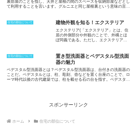
トーブを使用すると、酸欠や室内結露が発生しやすくなるなどデメリ
裏部屋のこと
を指し、
天井と屋根の間のスペースを収納部屋などとし
ットもある
ことに留意してください。
て利用すること
を言います。
グルニエと同じ屋根裏という意味の言葉
にロフトがあり、いずれも建築基準法においては「小屋裏物置等」と
いう扱い
です。
ロフトは、高めの天井の上部にある中2階のようなス
ペース
を指し、
グルニエは天井のさらに上のスペースを指すのが一般
建物外観を知る！エクステリア
住宅の部位について
的
です。
グルニエに出入りするためのハシゴは固定式ではないことと
エクステリア(「エクステリア」とは、住
いう規定があるため、折り畳み式でグルニエから引っ張り下ろすタイ
居の外側部分や外観のことで、外構とほ
プや取り外し式のもの
が使われることが多くあります。
グルニエは、
ぼ同義である。ただし、エクステリアと
天井高や採光、換気面で建築基準法の「居室」の条件を多くクリアし
表現される場合は、車庫や門扉、塀など
ていない場合がほとんどなので、主に収納として利用されることがほ
の屋外設備や構造物のみでなく、デザイ
とんどですが、使い方によっては、書斎や子供の遊び場などとしても
ンや空間設計なども含めて表現されてい
活用されています
。
置き型洗面器とペデスタル型洗面
住宅の部位について
ることが多い。インテリアに対する「エ
器の魅力
クステリア」と言われることもある。)
エ
クステリアの概要を知る
エクステリア
ペデスタル型洗面器とは？
ペデスタル型洗面器は、台付きの洗面器の
は、住居の外側部分や外観のことで、外
ことだ。
ペデスタルとは、柱、彫刻、壺などを置く台座のことで、ロ
構とほぼ同義です。ただし、エクステリ
ーマ時代以後の古代建築では、柱を載せる石の台を指す。
ペデスタル
アと表現される場合は、車庫や門扉、塀
型洗面器も、置き型洗面器と同様に、水道さえ通っていれば任意の場
などの屋外設備や構造物のみでなく、デ
所に設置できる点では類似している。ペデスタル型は、簡素なつくり
ザインや空間設計なども含めて表現され
で、細い柱で支えられているため、狭いスペースにも設置できる。ま
ていることが多いです。インテリアに対
た、ペデスタル型洗面器は、置き型洗面器よりも安定感があり、水が
する「エクステリア」と言われることも
飛び散りにくいというメリットもある。
スポンサーリンク
あります。かつて、土地の境界部分を明
確にする目的で設けられていた堅牢な塀
に囲まれたデザインは少なくなり、ガー
ホーム
住宅の部位について
デニングブームとあいまって、西洋風
に、庭と一体となるような植栽で一般道
路との境界をあらわすような、開放感あ