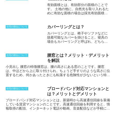
板は、共同住宅の共用部分なので、その
ている。これは、天井高が低くなると、圧迫感を与えるようになるた
有効面積とは、有効部分の面積のことで
部屋の居住者だけの判断で、修理や交換
めである。なお、CHが1.4m以下になるような納戸の場合には、下階
す。
土地の他に、自然光を取り入れるた
することはできません。
の床面積の1／2までは、延べ床面積に算入しないで済むようになる
めに有効な面積の場合は採光有効面積、
が、生活するような空間とはならない。
火災時に発生した煙を排出するための有
効排煙開口面積といった使われ方もされ
ます。実際に使える部分の面積となるの
カバーリングとは？
住宅の部位について
で、傾斜地などは含まれません。ビルや
カバーリングとは、椅子やソファなどに
マンションといった区分所有建物の場合
脱着可能なカバーを掛けること。寝具の
は、建物の延べ床面積から共用部分を除
場合もカバーリングと呼ばれ、どちらも
いた専有部分の部分を指します。すなわ
脱着可能なカバーをかぶせるものであっ
ち、貸室、店舗、事務所等として使用す
て、縫い付けたりすることではない。
枕
る部分を言うのが一般的です。壁の厚み
カバーや布団カバーなどのリネンをカバ
や柱の中心から計算した壁芯面積ではな
腰窓とは？メリット・デメリット
住宅の部位について
ーリングと呼ぶことも多く、実際に販売
く、内法面積が専有部分すなわち有効面
を解説
されているものを指すこともある。生活
積となります。区分所有建物の場合は登
に身近なものであり、汚れや傷みから家
小見出し 腰窓の特徴
腰窓は、腰の高さにある窓のことです。腰窓
記簿には内法面積を記載していますが、
具や寝具を守ることができる。また、見
は、
中ほどから上に取り付けられ、ちょうど手すりのような高さ
に位
パンフレットには壁芯面積で記載するこ
た目も変わるため、イメージを大きく変
置するため、何かあったときにも転落する危険性が少ないという特徴
ともあります。
更することもできる。ソファは直接体に
があります。また、腰窓は床に接しておらず、部屋の掃き出しを想定
触れることになるので、肌触りなどを考
していないため、1階よりも2階などに用いられることが多いです。
えて変更する必要がある。特に寝具の場
腰窓は、子どもがいるときには安全性の高い設計となりますが、登れ
ブロードバンド対応マンションと
住宅の部位について
合は影響が大きく、綿100％平織ブロード
ないように工夫するとさらに効果が高まります。また、腰窓は窓台に
は？メリットとデメリット
を使用したりするのは、肌に触れたとき
高さがあるため、家具を置くこともでき、インテリアを考えると幅が
の感触を優先するためである。
広がる設計となりやすいという特徴があります。さらに、腰窓は掃き
ブロードバンド対応マンションとは、新築時から高速通信回線を装備
出し窓に比べると、窓の面積が小さくなるため、西日が入りこむよう
している賃貸マンションのことです。
高速通信回線を利用すると、情
な部屋の窓に向いていて、遮熱ということでも効果を上げることがで
報取得の配信、インターネット電話や動画、音楽配信などが手軽に行
きます。
なうことができるようになります。中古や築年数の古い物件で、入居