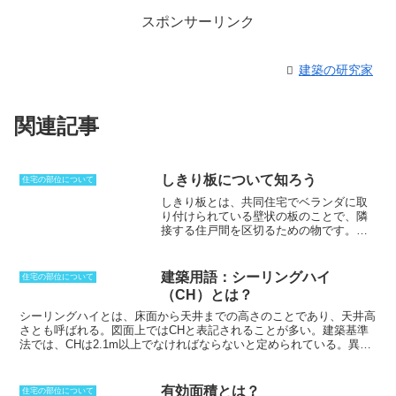
スポンサーリンク
建築の研究家
関連記事
しきり板について知ろう
住宅の部位について
しきり板とは、共同住宅でベランダに取
り付けられている壁状の板のことで、隣
接する住戸間を区切るための物です。
パ
ーテーションや隔て板とも呼び、平常時
には隣戸とのプライバシーを確保し、ま
た緊急時には避難経路の確保が目的とな
建築用語：シーリングハイ
住宅の部位について
ります。緊急時には突き破って隣戸へ避
（CH）とは？
難できるような仕組みになっています
が、フレキシブル・ボードの3mmから
シーリングハイ
とは、床面から天井までの高さのことであり、天井高
5mm程度の物が使われることが多く、力
さとも呼ばれる。図面上ではCHと表記されることが多い。建築基準
の弱い女性や子どもでは、突き破ること
法では、CHは2.1m以上でなければならないと定められている。異な
ができない可能性が高いです。しかし、
る高さの天井がある場合には、平均のCHを導き出し表示することに
経年変化によってヒビが入ったり欠けて
なる。最近では、2.7mを超えるような天井高を持つ建物も増えてき
しまったりすることはあります。しきり
ているが、一般的なハウスメーカーでは、2.4mをひとつの基準とし
有効面積とは？
住宅の部位について