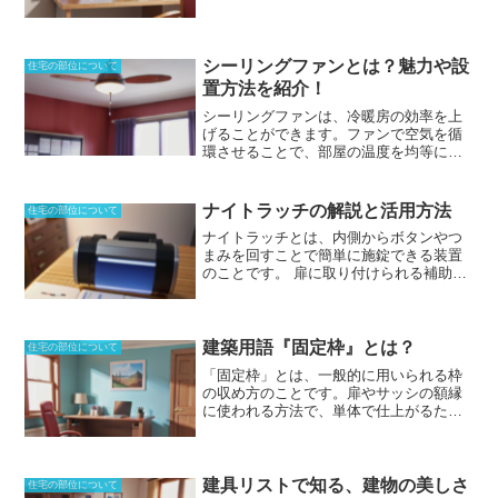
間に用いることが多い
です。
デザイン性
能的な道具ではなく、
水墨画や大和絵な
を高めることによって、美術品を飾り付
ど、さまざまな絵画が描かれるようにな
けることもできる
。また、
壁に作りつけ
り、発展のきっかけとなりました
。
することや、間仕切りの代わりに使うと
シーリングファンとは？魅力や設
住宅の部位について
いうことも、装飾性の高さから行なわれ
置方法を紹介！
ている
。飾り棚はアクセントにすること
シーリングファンは、
冷暖房の効率を上
ができますが、
収納力がほとんどない物
げることができます。ファンで空気を循
も
あります。
環させることで、部屋の温度を均等に保
つことができるためです。
普通の扇風機
でも同様の効果が得られますが、シーリ
ングファンなら天井に取り付けるため、
ナイトラッチの解説と活用方法
住宅の部位について
場所を取らないというメリットがありま
ナイトラッチとは、内側からボタンやつ
す。
また、
省エネ効果だけではなく、デ
まみを回すことで簡単に施錠できる装置
ザイン性にも優れており、洋風の部屋に
のことです。
扉に取り付けられる補助錠
設置すると、お洒落な雰囲気を出せま
の一種で、必要なときにすぐに施錠でき
す。
羽の形状や色も豊富で、部屋のイン
るというメリットを持っています。外部
テリアに合わせて選ぶことができます。
からは鍵を使って開けることが多いです
ただし、設置するにはある程度の天井の
が、内側から施錠していてもノブを回す
建築用語『固定枠』とは？
高さや強度が必要なため、
設置する前
住宅の部位について
ことで開錠できるものもあります。簡易
に、必ず確認が必要となります。
「固定枠」とは、一般的に用いられる枠
的に使うことができますが、普段施錠し
の収め方のこと
です。扉やサッシの額縁
ないような場所であっても、ボタンやつ
に使われる方法で、単体で仕上がるた
まみで内側から施錠できるところがメリ
め、正面から見ると一面しか見えないシ
ットであり、外部からは簡単に開錠でき
ンプルな構造となります。構造的に単体
ません。トイレなどに取り付けておくこ
であり複数の部材を使わないため、材料
とで、素早く施錠することができること
費も安価で済むメリットを持ちます。標
建具リストで知る、建物の美しさ
から、公衆トイレなどにも利用されてい
住宅の部位について