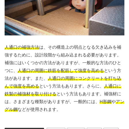
人通口の補強方法
は、その構造上の弱点となる欠き込みを補
強するために、設計段階から組み込まれる必要があります。
補強にはいくつかの方法がありますが、一般的な方法のひと
つに、
人通口の周囲に鉄筋を配筋して強度を高める
という方
法があります。また、
人通口の周囲にコンクリートを打ち込
んで強度を高める
という方法もあります。さらに、
人通口に
鉄製の補強材を取り付ける
という方法もあります。補強材に
は、さまざまな種類がありますが、一般的には、
H形鋼
や
アン
グル鋼
などが使用されます。