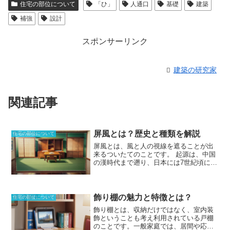
住宅の部位について
「ひ」
人通口
基礎
建築
補強
設計
スポンサーリンク
建築の研究家
関連記事
屏風とは？歴史と種類を解説
住宅の部位について
屏風とは、風と人の視線を遮ることが出
来るついたて
のことです。
起源は、中国
の漢時代
まで遡り、
日本には7世紀頃に
伝
わりました。当初は、
紐状のものでつな
いで作られていましたが、平安時代以
降、丁番でつながれるように発展
しまし
た。紙の丁番が使われるようになってか
飾り棚の魅力と特徴とは？
住宅の部位について
らは、現在の形になりました。基本的な
飾り棚とは、収納だけではなく、室内装
屏風は6枚で折りたたむものですが、
8枚
飾ということも考え利用されている戸棚
や4枚のもの、
もっと
コンパクトに2枚で
のこと
です。
一般家庭では、居間や応接
作られるものもあります
。屏風は単に機