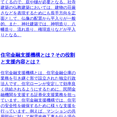
てくるので、庇や樋が必要となる。社寺
建築の仏教建築においては、建物の荘厳
さなどを表現するためにも長手方向を正
面として、仏像の配置から平入りが一般
的。また、神社建築では、神明造り、八
幡造り、流れ造り、権現造りなどが平入
りとなる。
住宅金融支援機構とは？その役割
と支援内容とは？
住宅金融支援機構とは、住宅金融公庫の
業務を引き継ぐ形で設立された独立行政
法人
です。住宅ローンが安定して効率良
く供給されるようにするために、民間金
融機関を支援する証券化支援業務を担っ
ています。住宅金融支援機構では、住宅
の安全性を確保するために様々な支援を
行っています。例えば、マンションの共
用部分に対して耐震改修工事を行う場合