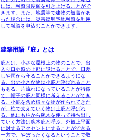
には、融資限度額を引き上げることがで
きます。また、地震等で建物の被害があ
った場合には、災害復興宅地融資を利用
して融資を申込むことができます。
建築用語『庇』とは
庇とは、小さな屋根上の物のことで、出
入り口や窓の上部に設けることで、日差
しや雨から守ることができるようにな
る。
出の小さな物は小庇と呼ばれること
もある。片流れになっていることが特徴
で、帽子の庇と同様に考えることができ
る。小庇を含め様々な物が作られてきた
が、柱で支えていく物は土庇と呼ばれ
る。他にも柱から腕木を使って持ち出し
ていく方法は腕木庇と呼ぶ。外観上平面
に対するアクセントにすることができる
一方で、やぼったくなるということで取