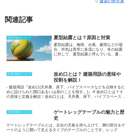
建築の研究家
関連記事
夏型結露とは？原因と対策
住宅の部位について
夏型結露は、梅雨、台風、豪雨などの場
合、外気は異常に多湿になり、冬の結露
に対して、夏型結露と呼んでいる。
夏の
大気は一般に多湿で、家の中で起きる結
露ではなく、住宅の基礎部分や壁の中、
地下室やコンクリート布基礎、クーラー
の排気口、土間など、地上に近い部分の
改め口とは？ 建築用語の意味や
住宅の部位について
結露が多い。家の基礎が夜に冷え、そこ
役割を解説！
に湿った空気が触れて結露することがあ
- 建築用語『改め口(天井裏、床下、パイプスペースなどを点検するた
る。新築の場合は木材が完全に乾ききっ
めに設けられた開口あるいは扉のことを指す。)』-# 改め口とは？そ
ていない場合や、温度が高くなったとき
の意味と定義を解説！
改め口とは、天井裏、床下、パイプスペースな
に、中に含まれていた水分がしみ出て温
どを点検するために設けられた開口あるいは扉のこと
を指します。建
度の低い箇所で結露することもある。こ
築用語では、天井裏や床下のことを「点検口」、パイプスペースを
の結露によって木が腐る、あるいは、断
「設備スペース」と呼ぶこともあり、それらの点検を容易にするため
熱材が湿り、断熱性能を失うという問題
ゲートレッグテーブルの魅力と歴
住宅の部位について
に設けられた開口部が「改め口」です。改め口は、住宅やビルの建築
が発生する。冬の結露は壁なと表面に現
史
基準法によって設置が義務付けられているもので、点検やメンテナン
れるため分かりやすいが、
夏型結露は壁
スを容易にするだけでなく、火災や漏水の際に避難や消火活動を行う
の中など目に見えないところに起こるた
ゲートレッグテーブルとは
、左右の天板を持ち上げて、脚の部分をゲ
ための経路としても機能します。改め口は、天井や床に設けられるこ
め、気づきにくい傾向がある。
ートのように開いて支えるタイプのテーブルのことです。レッグ