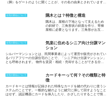
とが多く、点検用のハシゴや階段が設置されているのが一般的です。
（脚）をゲートのように開くことが、その名の由来とされています。
改め口は、建築物内の安全と衛生を維持するために重要な役割を果た
1600年代ごろからイギリスでつくられている伝統的な英国家具で、
しており、定期的に点検や清掃を行い、常に使用できる状態にしてお
当初は左右天板が下に落ちることから、フォーリングテーブルと呼ば
くことが大切です。
れていました。「ゲートレッグテーブル」と呼ばれるようになったの
隅木とは？特徴と構造
住宅の部位について
は19世紀ごろと推測されています。
隅木は、屋根の下地となって支えるため
の斜材
で、三角形状の斜面を作り、寄棟
屋根に必要となります。三角形がお互い
に接する部分で使用され、接する辺に対
して垂木部材である隅木を入れることに
よって、
上端で荷重を受け止めます
。非
気楽に住めるシニア向け分譲マン
住宅の部位について
常に強い荷重を受け止めなければならな
ション
いため、
支えられるだけの十分な強度を
持っていなければなりません
。強度を保
シルバーマンションとは、民間事業者によって運営や販売がされてい
つために太い部材を使うことになります
るバリアフリーの分譲住宅のことで、「シニア向け分譲マンション」
が、10.5cm角以上の物が使われることが
とも呼称されます。
物件を賃貸・相続・売却することができる分譲
多く、
目立つ部材となることから、彫刻
形式のものですが、はっきりとした定義はなく、有料老人ホームに該
が施されることもあります
。左右の野地
当しない高齢者向け住宅や分譲型老人ホームなどのことをおおまかに
板が乗るため、上部の断面を見ると、
将
指します。サービスの内容は様々で、医療機関と連携していたり、生
カードキーって何？その種類と特
住宅の部位について
棋の駒のような45度となります
。平面的
活支援サービスや介護サービスと組み合わせていたりと、サービスの
徴
な屋根の場合には、隅木は棒隅と呼びま
中身や料金は多様。食事の提供、緊急事態の際の対応などといったサ
す。
ービス、フィットネスやレクリエーションの施設などが充実している
カードキーとは情報が記録された特殊なカードを鍵の代わりに使うシ
マンションもあり、高齢者が安心して楽しく暮らすことができるよう
ステムのことです。
一般的な鍵のように鍵穴に挿して回すようなこと
になっています。
はせず、認証機器にカードを挿入したり、かざしたりすることで情報
を読み取って開錠、施錠を行なうという仕組みです。カードキーは防
犯性を高めるために木造住宅に使用されることはほとんどなく、マン
ションやアパート、セキュリティの強化が必要な施設などに使用され
ることが多いです。カードキーには、パンチカード、磁気カード、ハ