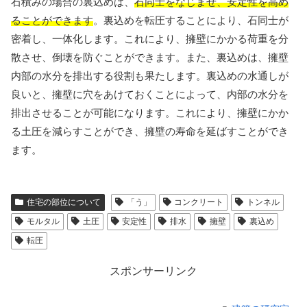
石積みの場合の裏込めは、
石同士をなじませ、安定性を高め
ることができます
。裏込めを転圧することにより、石同士が
密着し、一体化します。これにより、擁壁にかかる荷重を分
散させ、倒壊を防ぐことができます。また、裏込めは、擁壁
内部の水分を排出する役割も果たします。裏込めの水通しが
良いと、擁壁に穴をあけておくことによって、内部の水分を
排出させることが可能になります。これにより、擁壁にかか
る土圧を減らすことができ、擁壁の寿命を延ばすことができ
ます。
住宅の部位について
「う」
コンクリート
トンネル
モルタル
土圧
安定性
排水
擁壁
裏込め
転圧
スポンサーリンク