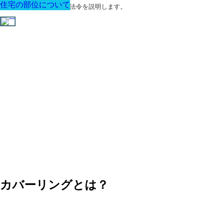
住宅の部位について
住宅の部位について
住宅の部位について
住宅の部位について
住宅の部位について
住宅の部位について
住宅の部位について
建築に関する用語と関連法令を説明します。
カバーリングとは？