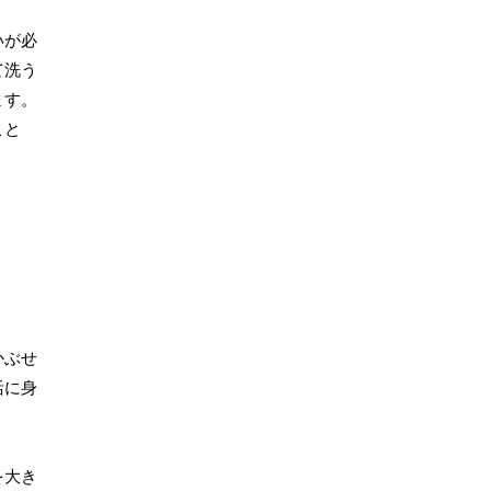
いが必
て洗う
ます。
こと
かぶせ
活に身
を大き