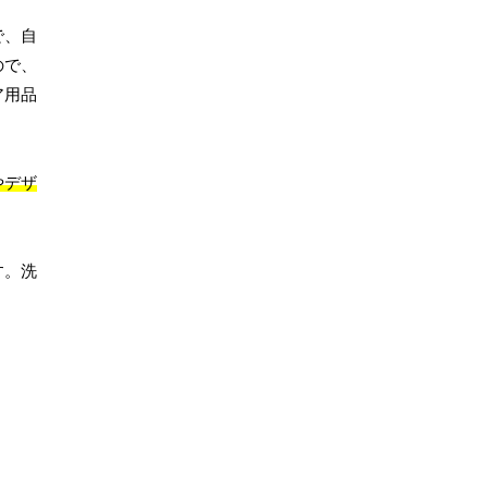
で、自
ので、
ア用品
やデザ
す。洗