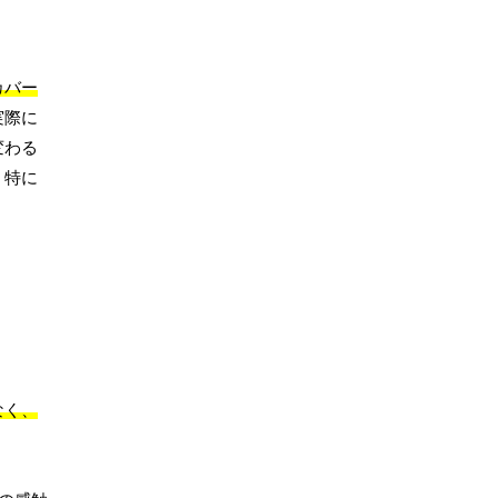
カバー
実際に
変わる
。特に
なく、