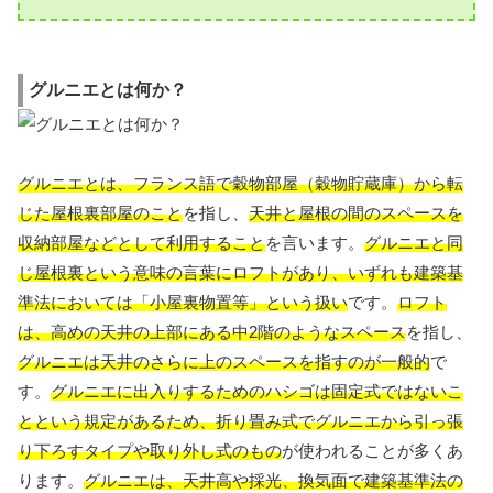
グルニエとは何か？
グルニエとは、フランス語で穀物部屋（穀物貯蔵庫）から転
じた屋根裏部屋のこと
を指し、
天井と屋根の間のスペースを
収納部屋などとして利用すること
を言います。
グルニエと同
じ屋根裏という意味の言葉にロフトがあり、いずれも建築基
準法においては「小屋裏物置等」という扱い
です。
ロフト
は、高めの天井の上部にある中2階のようなスペース
を指し、
グルニエは天井のさらに上のスペースを指すのが一般的
で
す。
グルニエに出入りするためのハシゴは固定式ではないこ
とという規定があるため、折り畳み式でグルニエから引っ張
り下ろすタイプや取り外し式のもの
が使われることが多くあ
ります。
グルニエは、天井高や採光、換気面で建築基準法の