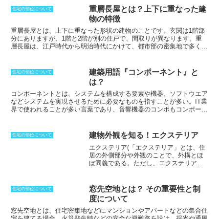
重層長屋とは？上下に重なった建
住宅の部位について
物の特徴
重層長屋とは、上下に重なった形状の建物のこと
です。玄関は1階部
分にありますが、1階と2階が別の住戸で、間取りが異なります。重
層長屋は、江戸時代から明治時代にかけて、都市部の密集地で多く見
られた建築様式です。重層長屋の1階は、店舗や工房として利用され
ることが多く、2階は住居として利用されることが多かったです。重
層長屋は、土地を有効活用できるため、都市部の密集地で多く見られ
建築用語『コンポーネント』と
住宅の部位について
ました。また、重層長屋は、1階と2階の間取りが異なるため、生活
は？
スタイルに合わせて住むことができるというメリットもあります。
コンポーネントとは、システムを構成する要素や機器、ソフトウエア
などシステムを実現させるために必要なものを指すことが多い
。IT業
界で使われることが多い言葉であり、音響機器のコンポもコンポーネ
ントの略で、独立した機器を組み合わせた物のことを指す。一方、モ
ジュールは、接続可変式家具のことで、独立して使用できる物を指
す。システムキッチンの、フロアキャビネットは単体では機能するこ
建物外観を知る！エクステリア
住宅の部位について
とができないため、コンポーネントと呼ばれるが、モジュールも似た
エクステリア(「エクステリア」とは、住
ような意味で使われることがある。したがって、コンポーネントは単
居の外側部分や外観のことで、外構とほ
体では機能せず、システムの一部として機能するが、モジュールは単
ぼ同義である。ただし、エクステリアと
独でも機能する。また、コンポーネントはシステムを構成する要素や
表現される場合は、車庫や門扉、塀など
機器、ソフトウエアなどシステムを実現させるために必要なものを指
の屋外設備や構造物のみでなく、デザイ
すことが多いが、モジュールは接続可変式家具のことで、独立して使
ンや空間設計なども含めて表現されてい
用できる物を指す。
窓先空地とは？ その重要性と制
住宅の部位について
ることが多い。インテリアに対する「エ
度について
クステリア」と言われることもある。)
エ
クステリアの概要を知る
エクステリア
窓先空地とは、住宅密集地などにマンションやアパートなどの集合住
は、住居の外側部分や外観のことで、外
宅を建てる場合、火災発生時などの安全な避難路を設け、採光や通風