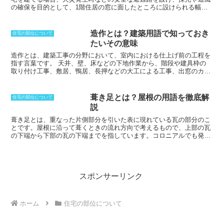
構とほぼ同義です。ただし、エクステリ
の確保を目的として、1階住居の窓に面したところに設けられる幅数
アと表現される場合は、車庫や門扉、塀
mの空地のことです。
高さ制限や容積率などの厳しい建築制限を課
などの屋外設備や構造物のみでなく、デ
し、建築物の高度な安全性を確保するとともに、良好な居住環境を確
ザインや空間設計なども含めて表現され
保することを目的として、東京都や神奈川県横浜市では窓先空地制度
造作とは？建築用語で知っておき
住宅の部位について
ていることが多いです。インテリアに対
が実施されています。窓先空地制度は、人口が密集している地域にお
たいその意味
する「エクステリア」と言われることも
いて、火災などの災害が発生した場合に、安全な避難路を確保し、建
あります。かつて、土地の境界部分を明
物に採光や通風を取り入れることを目的として設けられています。
造作とは、建築工事の分野において、室内における仕上げ前の工程を
確にする目的で設けられていた堅牢な塀
指す言葉です。
天井、壁、床などの下地作業から、階段や建具枠の
に囲まれたデザインは少なくなり、ガー
取り付け工事、敷居、鴨居、長押などの大工による工事、出窓のカウ
デニングブームとあいまって、西洋風
ンター、造り付け家具、ドア枠など、現場で加工して取り付ける工事
に、庭と一体となるような植栽で一般道
などが含まれます。クロスや壁紙などの仕上げ材を貼ることは除かれ
路との境界をあらわすような、開放感あ
ます。柱や梁といった主要構造部以外の仕上げ工事の総称となってお
葺き足とは？屋根の用語を徹底解
住宅の部位について
るエクステリアが主に新興住宅街で見ら
り、建物内部を構成する設備や部材のことも造作と呼びます。設備と
説
れるようになりました。ガーデナーが仲
しては水道設備や空調設備、部材は建具、床、畳、鴨居などが当たり
間を集めて開くオープンガーデンなども
ます。また、建築することを「造作する」と言うこともあります。造
葺き足とは、重なった片側部分を引いた表に現れている瓦の部分のこ
広がってきています。
作を使った言葉として「造作買取請求権」というものがあり、これ
と
です。屋根に沿って葺くときの流れ方向で考えるもので、上部の瓦
は、借家契約が終了するときに借家人が建物に備え付けた造作を家主
の下端から下部の瓦の下端までを指しています。コロニアルでも発生
に時価で買い取らせることのできる権利のことです。
します。利き幅や利き代と呼ばれることもあります。この葺き足の長
さによって、見た目に大きな変化が生まれ、印象も変化します。亜鉛
鉄板などの場合、長くした場合には、ゆったりとした感じを作り出す
ことができ、短くすると繊細な印象になります。葺き足が分かるよう
になると、瓦割りをするときに、野地の長さの寸法から葺き足の寸法
スポンサーリンク
を割れば、いったい何枚必要になるのかを図面上から追うことができ
るようになります。葺き足の役割は、屋根の防水性を高めることで
す。瓦やコロニアルが重なる部分に隙間があると、そこから雨水が浸
ホーム
住宅の部位について
入してしまいます。葺き足は、この隙間を埋めて、雨水の浸入を防ぎ
ます。また、葺き足は、屋根の美観を向上させる役割もあります。葺