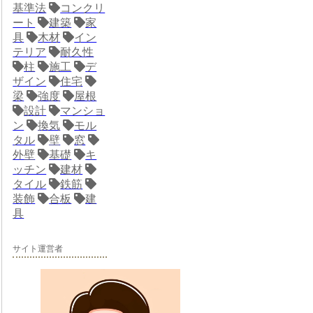
基準法
コンクリ
ート
建築
家
具
木材
イン
テリア
耐久性
柱
施工
デ
ザイン
住宅
梁
強度
屋根
設計
マンショ
ン
換気
モル
タル
壁
窓
外壁
基礎
キ
ッチン
建材
タイル
鉄筋
装飾
合板
建
具
サイト運営者