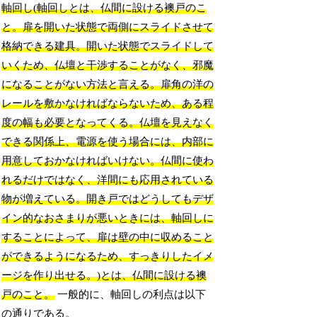
軸回し(軸回しとは、仏間に設ける襖戸のこ
と。扉を開いた状態で両側にスライドさせて
格納できる建具。開いた状態でスライドして
いくため、仏壇と干渉することがなく、邪魔
になることがない方法と言える。扉角の洋の
レールを敷かなければならないため、ある程
度の幅も必要となってくる。仏壇を見えなく
できる関係上、電源を使う場合には、内部に
用意しておかなければいけない。仏間に使わ
れるだけではなく、洋間にも応用されている
物が増えている。開き戸ではどうしてもデザ
イン的なおさまりが悪いときには、軸回しに
することによって、扉は壁の中に収めること
ができるようになるため、すっきりしたイメ
ージを作り出せる。)とは、仏間に設ける襖
戸のこと。
一般的に、軸回しの利点は以下
の通りである。