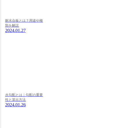
耐水合板とは？用途や種
類を解説
2024.01.27
水勾配とは｜勾配の重要
性と算出方法
2024.01.26