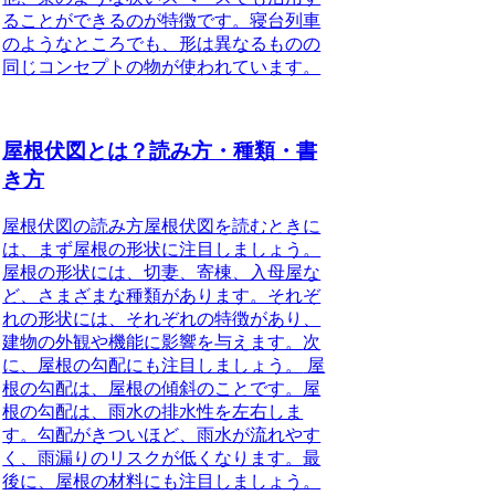
ることができるのが特徴です。寝台列車
のようなところでも、形は異なるものの
同じコンセプトの物が使われています。
屋根伏図とは？読み方・種類・書
き方
屋根伏図の読み方
屋根伏図を読むときに
は、まず屋根の形状に注目しましょう。
屋根の形状には、切妻、寄棟、入母屋な
ど、さまざまな種類があります。それぞ
れの形状には、それぞれの特徴があり、
建物の外観や機能に影響を与えます。
次
に、屋根の勾配にも注目しましょう。
屋
根の勾配は、屋根の傾斜のことです。屋
根の勾配は、雨水の排水性を左右しま
す。勾配がきついほど、雨水が流れやす
く、雨漏りのリスクが低くなります。
最
後に、屋根の材料にも注目しましょう。