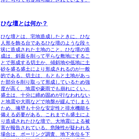
ひな壇とは何か？
ひな壇とは、宅地造成したときに、ひな
人形を飾る台であるひな壇のような段々
状に造成された土地のこと
。ひな壇の造
成は、斜面を削って平らな敷地にするこ
とで形成する切土か、傾斜地や低地に土
砂を盛る盛土により形成されるのが一般
的である。切土は、もともと土地があっ
た部分を削り取って形成しているため強
度が高く、地震や豪雨でも崩れにくい。
盛土は、十分に締め固めが行なわれない
と地震や大雨などで地盤が緩んでしまう
ため、擁壁も十分な安定性と排水機能を
備える必要がある。これまでも盛土によ
り造成されたひな壇で、大地震による被
害が報告されている。危険性が疑われる
場合は、ボーリング調査、地下水位を下