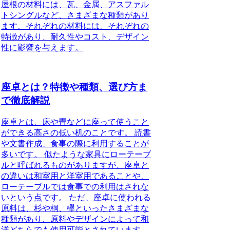
屋根の材料には、瓦、金属、アスファル
トシングルなど、さまざまな種類があり
ます。それぞれの材料には、それぞれの
特徴があり、耐久性やコスト、デザイン
性に影響を与えます。
座卓とは？特徴や種類、選び方ま
で徹底解説
座卓とは、床や畳などに座って使うこと
ができる高さの低い机のことです。
読書
や文書作成、食事の際に利用することが
多いです。
似たような家具にローテーブ
ルと呼ばれるものがありますが、
座卓と
の違いは和室用と洋室用であることや、
ローテーブルでは食事での利用はされな
いという点です。
ただ、座卓に使われる
原料は、杉や桐、欅といったさまざまな
種類があり、
原料やデザインによって和
洋どちらでも使用可能とされています。