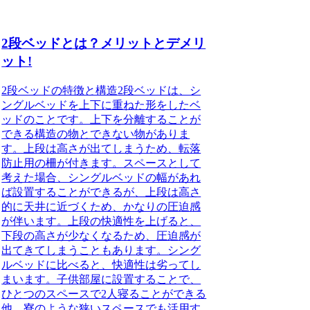
2段ベッドとは？メリットとデメリ
ット!
2段ベッドの特徴と構造
2段ベッドは、シ
ングルベッドを上下に重ねた形をしたベ
ッドのことです。上下を分離することが
できる構造の物とできない物がありま
す。上段は高さが出てしまうため、転落
防止用の柵が付きます。スペースとして
考えた場合、シングルベッドの幅があれ
ば設置することができるが、上段は高さ
的に天井に近づくため、かなりの圧迫感
が伴います。上段の快適性を上げると、
下段の高さが少なくなるため、圧迫感が
出てきてしまうこともあります。シング
ルベッドに比べると、快適性は劣ってし
まいます。子供部屋に設置することで、
ひとつのスペースで2人寝ることができる
他、寮のような狭いスペースでも活用す