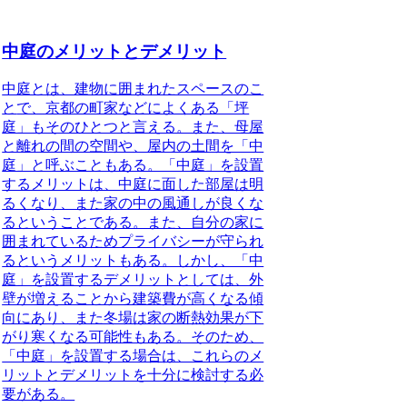
中庭のメリットとデメリット
中庭とは、建物に囲まれたスペースのこ
と
で、京都の町家などによくある「坪
庭」もそのひとつと言える。また、母屋
と離れの間の空間や、屋内の土間を「中
庭」と呼ぶこともある。「中庭」を設置
するメリットは、中庭に面した部屋は明
るくなり、また家の中の風通しが良くな
るということである。また、自分の家に
囲まれているためプライバシーが守られ
るというメリットもある。しかし、「中
庭」を設置するデメリットとしては、外
壁が増えることから建築費が高くなる傾
向にあり、また冬場は家の断熱効果が下
がり寒くなる可能性もある。そのため、
「中庭」を設置する場合は、これらのメ
リットとデメリットを十分に検討する必
要がある
。