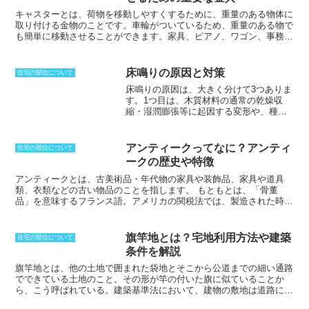
ず、実際に設置されるトップライトの面
積と比べ、3倍の面積があるものとみなし
キャスターとは、荷物を移動しやすくするために、重量のある物体に
て計算することができるのです。そのた
取り付ける金物のことです。
車輪がついているため、重量のある物で
め、採光の確保が難しい居室において
も簡単に移動させることができます。家具、ピアノ、ワゴン、事務用
は、特に大切なものです。窓はアルミサ
のいすなど、さまざまなものに活用されています。キャスターには、
ッシや木製サッシなどサッシが多く用い
車輪の材質や大きさ、移動方式など、さまざまな種類があります。
移
られ、開閉は回転式、スライド式、突き
動を容易にするため、滑らかな床に適した硬質ゴム車輪や、床を傷つ
床鳴りの原因と対策
住宅の部位について
出しなどがあり、また、採光目的だけで
けにくいソフトゴム車輪、衝撃を吸収するウレタン車輪などがありま
床鳴りの原因
は、大きく分けて3つありま
なく、換気や通風用に電動で開閉できる
す。また、方向を変えることができるキャスターや、固定できるキャ
す。
1つ目は、木質材料の通常の乾燥収
タイプもあります。
スターなどもあります。
縮・湿潤膨張等に起因する変形や、種類
の異なる部材の気温による収縮率の違い
などによる軽微な床鳴りの発生
です。こ
れは、木質材料は温度や湿度によって収
アンティークってなに？アンティ
住宅の部位について
縮や膨張するため、それが床鳴りの原因
ークの歴史や特徴
となる場合があります。
2つ目は、部材の
弾性限界を超えて、床のたわみが起きて
アンティークとは、古美術品・年代物の家具や装飾品、家具や道具
いる場合
です。これは、床に過度な荷重
類、衣類などの古い物品のことを指します。
もともとは、「骨董
がかかったり、床の構造が十分でない場
品」を意味するフランス語。アメリカの関税法では、製造された時点
合に発生することがあります。
3つ目は、
から100年を経過した物を「アンティーク」とみなすと定義してお
床の設計段階で材料の選択や床構成部材
り、世界貿易機関（WTO）でもこの基準を採用しています。100年以
の断面寸法等、不適切な床の設計・施工
上経った物を「アンティーク」、100年未満は「ジャンク
旗竿地とは？宅地利用方法や建築
住宅の部位について
によるもの
です。これは、床の設計や施
（junk）」、「ラビッシュ（rubbish）」、「ヴィンテージ
条件を解説
工が適切に行われていない場合に発生す
（vintage）」と呼び分けることもあります。また、伝統的な様式で
ることがあります。また、居住者による
作られた家具を「アンティーク家具」と言ったり、経年変化による風
旗竿地とは、他の土地で囲まれた袋地とそこから公道までの細い通路
不適切な使用や、メンテナンスも床組構
合いを様々な加工技術を駆使して再現することを「アンティーク仕上
でできている土地のこと。
その形が竿の付いた旗に似ていることか
成部材の劣化を誘発し、床鳴りにつなが
げ」と表現することもあります。
ら、こう呼ばれている。建築基準法において、建物の敷地は道路に接
ることがあります。
する間口が2m以上なければならないとされているが、旗竿地はその