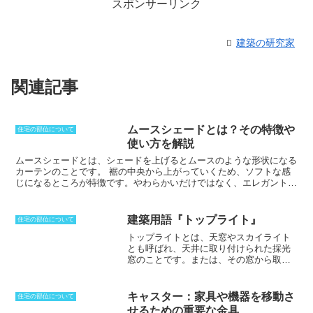
スポンサーリンク
建築の研究家
関連記事
ムースシェードとは？その特徴や
住宅の部位について
使い方を解説
ムースシェードとは、シェードを上げるとムースのような形状になる
カーテンのことです。
裾の中央から上がっていくため、ソフトな感
じになるところが特徴です。やわらかいだけではなく、エレガントな
ため室内空間も演出することができます。ソフトな演出からもソフト
シェードと呼ばれることが多く、美しいウェーブが他のシェードとは
異なります。おろしたときには一直線に戻すことができますが、あま
建築用語『トップライト』
住宅の部位について
り大きな窓には向いていません。リビングの小窓や上下に細長い窓な
トップライトとは、天窓やスカイライト
どに使うと、適切なアクセントにすることができます。大きな窓に使
とも呼ばれ、天井に取り付けられた採光
ってしまうと、ルーズな感じが強まり逆効果になってしまうでしょ
窓のことです
。または、その窓から取り
う。縁にバイアステープなどを使うことによって、スタイルを強めて
入れる明かりのことです。このような天
いくこともできます。
井からの採光は、垂直な窓から入る光に
比べて効果的とされ、天窓の有効採光面
キャスター：家具や機器を移動さ
住宅の部位について
積の計算では、開閉式の窓、FIX窓を問わ
せるための重要な金具