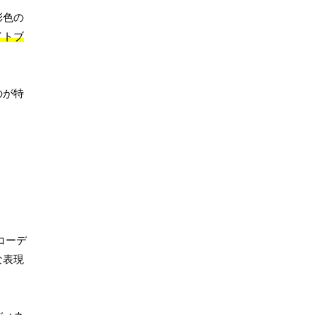
彩色の
イトブ
のが特
。
コーデ
な表現