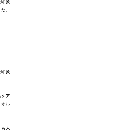
な印象
また、
た印象
黒をア
タオル
とも大