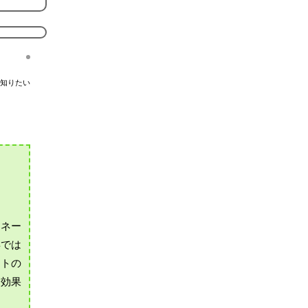
知りたい
ィネー
年では
ートの
も効果