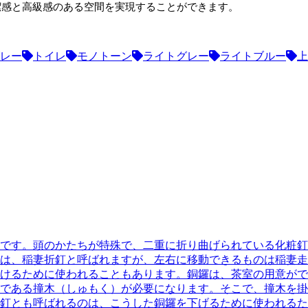
潔感と高級感のある空間を実現することができます。
レー
トイレ
モノトーン
ライトグレー
ライトブルー
上
です。頭のかたちが特殊で、二重に折り曲げられている化粧釘
は、
稲妻折釘
と呼ばれますが、左右に移動できるものは
稲妻走
けるために使われることもあります。銅鑼は、茶室の用意がで
である
撞木（しゅもく）
が必要になります。そこで、撞木を掛
釘
とも呼ばれるのは、こうした銅鑼を下げるために使われるた