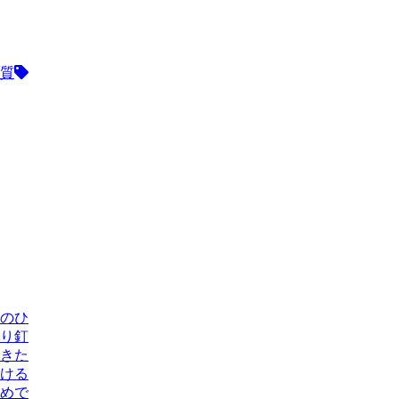
質
のひ
り釘
きた
ける
めで