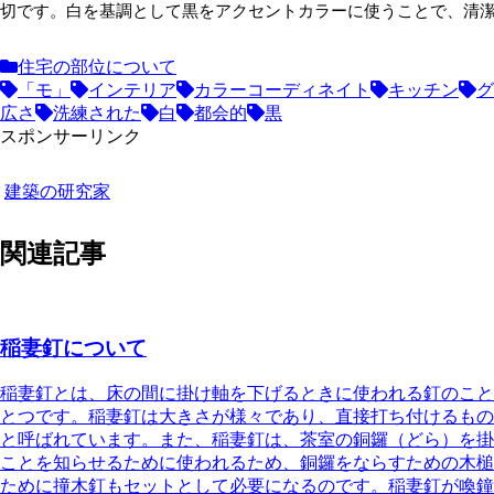
切です。白を基調として黒をアクセントカラーに使うことで、清
住宅の部位について
「モ」
インテリア
カラーコーディネイト
キッチン
グ
広さ
洗練された
白
都会的
黒
スポンサーリンク
建築の研究家
関連記事
稲妻釘について
稲妻釘とは
、床の間に掛け軸を下げるときに使われる釘のこと
とつです。稲妻釘は大きさが様々であり、直接打ち付けるもの
と呼ばれています。また、稲妻釘は、茶室の銅鑼（どら）を掛
ことを知らせるために使われるため、銅鑼をならすための木槌
ために
撞木釘
もセットとして必要になるのです。稲妻釘が
喚鐘