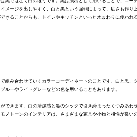
のは黒ではなく白のほうです。黒は演出として用いることで、コー
たイメージを出しやすく、白と黒という強弱によって、広さも作り
ができることからも、トイレやキッチンといった水まわりに使われ
けで組み合わせていくカラーコーディネートのことです。白と黒、
トブルーやライトグレーなどの色を用いることもあります。
とができます。白の清潔感と黒のシックで引き締まったくつみあわ
、モノトーンのインテリアは、さまざまな家具や小物と相性が良い