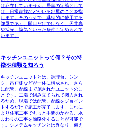
は存在していません。居室の定義として
は、日常家族などがいる部屋のことを指
します。そのうえで、継続的に使用する
部屋であり、開口だけではなく、天井高
や採光、換気といった条件も定められて
います。
キッチンユニットって何？その特
徴や種類を知ろう
キッチンユニットとは
、調理台、シン
ク、吊戸棚などが一体に構成され、さら
に配管、配線まで施されたユニットのこ
とです。工場で組み立てられて搬入され
るため、現場では配管、配線をジョイン
トするだけで施工が完了します。これに
より住宅工事でもっと手間のかかる、水
まわりの工事を簡略化することが可能で
す。システムキッチンとは異なり、備え