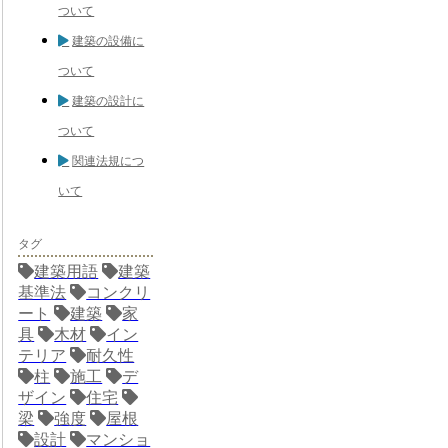
ついて
建築の設備に
ついて
建築の設計に
ついて
関連法規につ
いて
タグ
建築用語
建築
基準法
コンクリ
ート
建築
家
具
木材
イン
テリア
耐久性
柱
施工
デ
ザイン
住宅
梁
強度
屋根
設計
マンショ