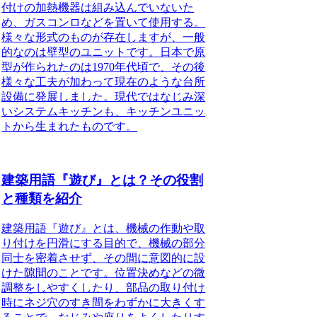
付けの加熱機器は組み込んでいないた
め、ガスコンロなどを置いて使用する。
様々な形式のものが存在しますが、一般
的なのは壁型のユニットです。日本で原
型が作られたのは1970年代頃で、その後
様々な工夫が加わって現在のような台所
設備に発展しました。現代ではなじみ深
いシステムキッチンも、キッチンユニッ
トから生まれたものです。
建築用語『遊び』とは？その役割
と種類を紹介
建築用語『遊び』
とは、機械の作動や取
り付けを円滑にする目的で、機械の部分
同士を密着させず、その間に意図的に設
けた隙間のことです。位置決めなどの微
調整をしやすくしたり、部品の取り付け
時にネジ穴のすき間をわずかに大きくす