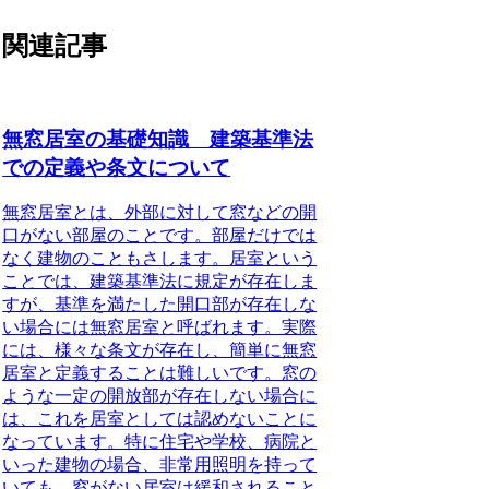
関連記事
無窓居室の基礎知識 建築基準法
での定義や条文について
無窓居室とは、外部に対して窓などの開
口がない部屋のこと
です。部屋だけでは
なく建物のこともさします。居室という
ことでは、建築基準法に規定が存在しま
すが、基準を満たした開口部が存在しな
い場合には
無窓居室
と呼ばれます。実際
には、様々な条文が存在し、簡単に無窓
居室と定義することは難しいです。窓の
ような一定の開放部が存在しない場合に
は、これを居室としては認めないことに
なっています。特に住宅や学校、病院と
いった建物の場合、非常用照明を持って
いても、窓がない居室は緩和されること