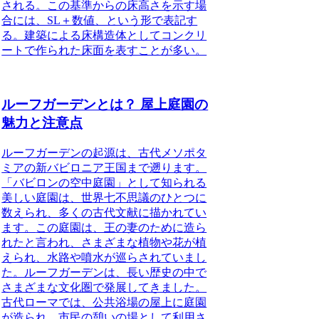
される。この基準からの床高さを示す場
合には、SL＋数値、という形で表記す
る。建築による床構造体としてコンクリ
ートで作られた床面を表すことが多い。
ルーフガーデンとは？ 屋上庭園の
魅力と注意点
ルーフガーデンの起源は、古代メソポタ
ミアの新バビロニア王国まで遡ります。
「バビロンの空中庭園」として知られる
美しい庭園は、世界七不思議のひとつに
数えられ、多くの古代文献に描かれてい
ます。
この庭園は、王の妻のために造ら
れたと言われ、さまざまな植物や花が植
えられ、水路や噴水が巡らされていまし
た。ルーフガーデンは、長い歴史の中で
さまざまな文化圏で発展してきました。
古代ローマでは、公共浴場の屋上に庭園
が造られ、市民の憩いの場として利用さ