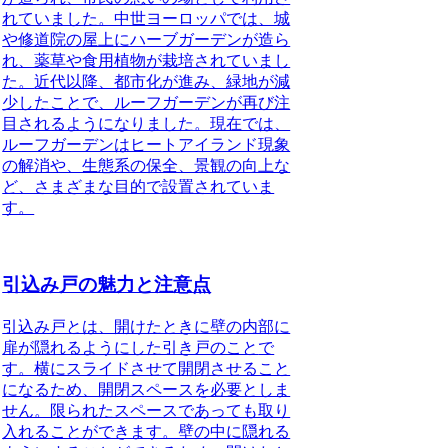
れていました。中世ヨーロッパでは、城
や修道院の屋上にハーブガーデンが造ら
れ、薬草や食用植物が栽培されていまし
た。
近代以降、都市化が進み、緑地が減
少したことで、ルーフガーデンが再び注
目されるようになりました。現在では、
ルーフガーデンはヒートアイランド現象
の解消や、生態系の保全、景観の向上な
ど、さまざまな目的で設置されていま
す。
引込み戸の魅力と注意点
引込み戸とは、開けたときに壁の内部に
扉が隠れるようにした引き戸のこと
で
す。横にスライドさせて開閉させること
になるため、開閉スペースを必要としま
せん。限られたスペースであっても取り
入れることができます。壁の中に隠れる