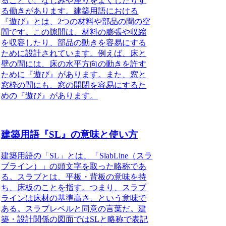
ることで、なじみや座りをよくしたりす
る働きがあります。建築用語における
『遊び』とは、2つの材料や部品の間の空
間です。この隙間は、材料の膨張や収縮
を収容したり、部品の動きを容易にする
ために設計されています。例えば、床と
壁の間には、床の水平方向の動きを許す
ために『遊び』があります。また、窓と
窓枠の間にも、窓の開閉を容易にするた
めの『遊び』があります。
建築用語『SL』の意味と使い方
建築用語の「SL」とは、
「SlabLine（スラ
ブライン）」の頭文字を取った略称
であ
る。スラブとは、平板・背板の意味を持
ち、床板のことを指す。つまり、スラブ
ラインは床材の基準高さ、という意味で
ある。スラブレベルと同意の言葉だ。建
築・設計関係の図面ではSLと略称で表記