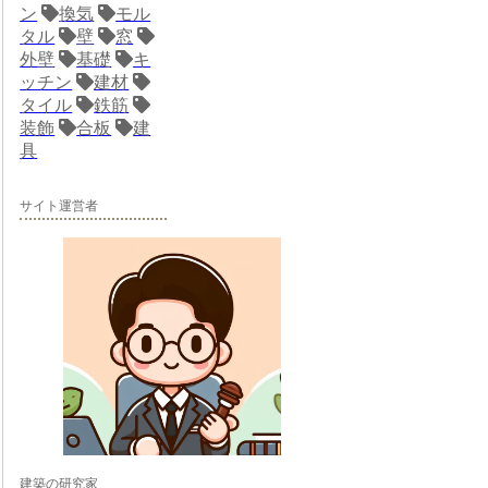
ン
換気
モル
タル
壁
窓
外壁
基礎
キ
ッチン
建材
タイル
鉄筋
装飾
合板
建
具
サイト運営者
建築の研究家