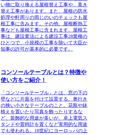
い物に取り換える屋根替え工事や、葺き
替え工事があります。また、屋根の防水
処理や軒周りの雨じのいのチェックも屋
根工事に含みます。その他、屋根断熱工
事なども屋根工事に含まれます。屋根工
事は、建設業法による建設工事28業種の
ひとつで、小規模の工事を除いて大臣か
知事の許可が基本的に必要です。
コンソールテーブルとは？特徴や
使い方をご紹介！
「コンソールテーブル」とは、窓の下の
壁などに片面を付けて設置する、奥行き
の狭い小さなテーブルのこと。
花瓶や鉢
植えを置いたり写真を飾ったりするな
ど、装飾的な用途が多いが、卓上電気ス
タンドや置時計を置くなど実用的な用途
でも使われる。18世紀にヨーロッパの上