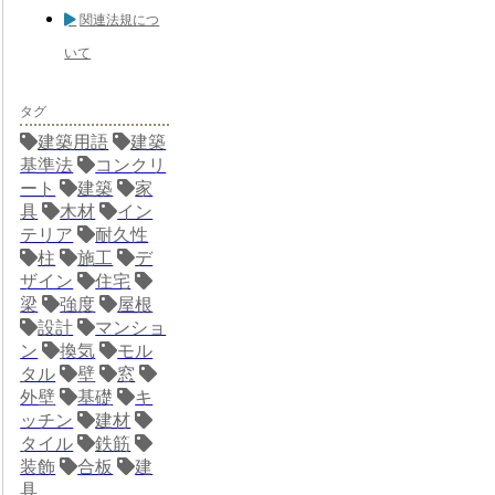
関連法規につ
いて
タグ
建築用語
建築
基準法
コンクリ
ート
建築
家
具
木材
イン
テリア
耐久性
柱
施工
デ
ザイン
住宅
梁
強度
屋根
設計
マンショ
ン
換気
モル
タル
壁
窓
外壁
基礎
キ
ッチン
建材
タイル
鉄筋
装飾
合板
建
具