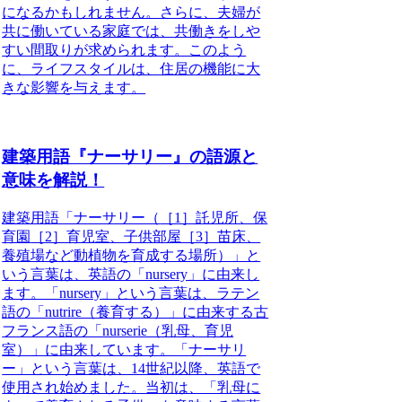
になるかもしれません。さらに、夫婦が
共に働いている家庭では、共働きをしや
すい間取りが求められます。このよう
に、ライフスタイルは、住居の機能に大
きな影響を与えます。
建築用語『ナーサリー』の語源と
意味を解説！
建築用語「ナーサリー（
［1］託児所、保
育園
［2］育児室、子供部屋［3］苗床、
養殖場など動植物を育成する場所）」と
いう言葉は、英語の「nursery」に由来し
ます。「nursery」という言葉は、ラテン
語の「nutrire（養育する）」に由来する古
フランス語の「nurserie（乳母、育児
室）」に由来しています。「ナーサリ
ー」という言葉は、14世紀以降、英語で
使用され始めました。当初は、「乳母に