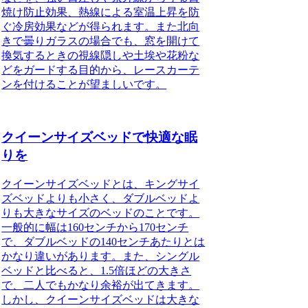
焼け防止効果、熱線による室温上昇を防
ぐ冷房効果などが得られます。また北向
きで曇りガラスの場合でも、窓を開けて
換気するときの視線隠しや土埃や花粉な
どをガードする目的から、レースカーテ
ンを付けることが望ましいです。
クイーンサイズベッドで快適な眠
りを
クイーンサイズベッドとは、キングサイ
ズベッドよりも小さく、ダブルベッドよ
りも大きなサイズのベッドのことです。
一般的に幅は160センチから170センチ
で、ダブルベッドの140センチあたりとは
かなり違いがあります。また、シングル
ベッドと比べると、1.5倍ほどの大きさ
で、二人でもかなり余裕が出てきます。
しかし、クイーンサイズベッドは大きな