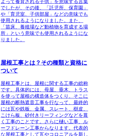
よって養育される子供」を意味する言葉
でしたが、その後、「託児所、保育園」
や「育児室、子供部屋」などの意味でも
使用されるようになりました。また、
「苗床、養殖場など動植物を育成する場
所」という意味でも使用されるようにな
りました。
屋根工事とは？その種類と資格に
ついて
屋根工事とは、屋根に関する工事の総称
です。
具体的には、母屋、垂木、トラス
を使って屋根の構造体をつくり、そこに
屋根の断熱遮音工事を行なって、最終的
には瓦や鉄板、金属、スレート、樹皮、
こけら板、砂付きリーフィングなどを葺
く工事のことです。さらに樋い工事、ル
ーフドレーン工事からなります。代表的
な屋根工事として瓦やコロニアルを新し