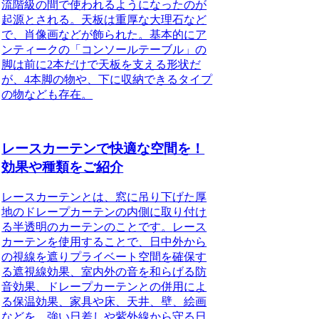
流階級の間で使われるようになったのが
起源とされる。天板は重厚な大理石など
で、肖像画などが飾られた。基本的にア
ンティークの「コンソールテーブル」の
脚は前に2本だけで天板を支える形状だ
が、4本脚の物や、下に収納できるタイプ
の物なども存在。
レースカーテンで快適な空間を！
効果や種類をご紹介
レースカーテンとは、窓に吊り下げた厚
地のドレープカーテンの内側に取り付け
る半透明のカーテンのことです。
レース
カーテンを使用することで、日中外から
の視線を遮りプライベート空間を確保す
る遮視線効果、室内外の音を和らげる防
音効果、ドレープカーテンとの併用によ
る保温効果、家具や床、天井、壁、絵画
などを、強い日差しや紫外線から守る日