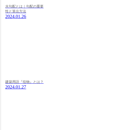
水勾配とは｜勾配の重要
性と算出方法
2024.01.26
建築用語『役物』とは？
2024.01.27