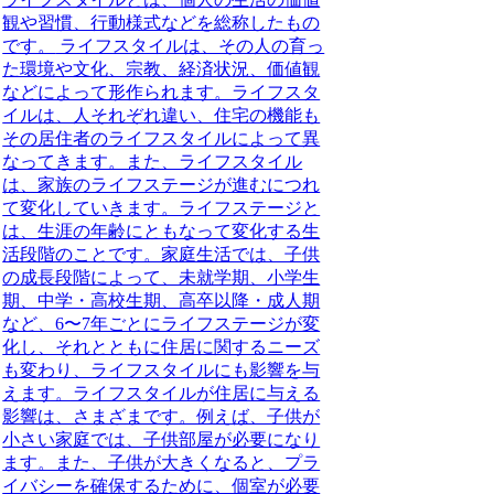
観や習慣、行動様式などを総称したもの
です。
ライフスタイルは、その人の育っ
た環境や文化、宗教、経済状況、価値観
などによって形作られます。ライフスタ
イルは、人それぞれ違い、住宅の機能も
その居住者のライフスタイルによって異
なってきます。また、ライフスタイル
は、家族のライフステージが進むにつれ
て変化していきます。ライフステージと
は、生涯の年齢にともなって変化する生
活段階のことです。家庭生活では、子供
の成長段階によって、未就学期、小学生
期、中学・高校生期、高卒以降・成人期
など、6〜7年ごとにライフステージが変
化し、それとともに住居に関するニーズ
も変わり、ライフスタイルにも影響を与
えます。ライフスタイルが住居に与える
影響は、さまざまです。例えば、子供が
小さい家庭では、子供部屋が必要になり
ます。また、子供が大きくなると、プラ
イバシーを確保するために、個室が必要