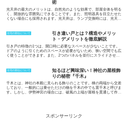
術
記簿には内法面積を記載していますが、
ズは通常の二人掛けソファに比べて小さめであることが多いので、一
パンフレットには壁芯面積で記載するこ
人暮らしではあるけれどももう一人座れるだけの椅子がほしいという
光天井の最大のメリットは、
自然光のような効果で、部屋全体を明る
ともあります。
場合にもちょうど良く、部屋のアクセントとしても目を惹くデザイン
く、開放的な雰囲気にできる
ことです。また、照明器具を目立たせた
の物が多いです。
くない場合にも採用されます。光天井は、
ランプ交換時には、光天井
をすべて取り外す必要がある
ため、長寿命の照明器具を内蔵するのが
一般的です。発熱が比較的少なく長寿命な「蛍光灯」か、より発熱が
ない「LED照明」を内蔵すると良いとされます。対して、白熱電球な
引き違い戸とは？構造やメリッ
住宅の部位について
ど発熱が多く寿命の短いランプを使用するのは適しません。最近で
ト・デメリットを徹底解説
は、ガラスクロスを用いたシェードを張る工法も普及しています。ガ
ラスクロスは、
強度が高く、耐火性に優れている
ため、公共施設やオ
引き戸の特徴の1つは、開口時に必要なスペースが少ないことです。
フィスビルなどで採用されることが多いです。
ドアのように引くためのスペースが必要がないため、狭い空間でも広
く使うことができます。また、2つのパネルを並行にスライドさせる
ことで開閉できるため、好きな方を開けて利用することができます。
さらに、一般的には右側が手前にくるというおさまりに作るため、手
軽に使える方法となります。
一方、引き戸のデメリットは、開口面積
知るほど興味深い！神社の屋根飾
住宅の部位について
は必ず1面分しか取ることができないことです。
片側は閉じた状態に
りの秘密『千木』
しかならないため、内部をすべて見渡すことはできなくなります。ま
た、扉のどちらかは視界に入ることになるため、見せたくない場合に
千木とは
、神社の本殿に見られる飾りのことです。棟の両端から交差
は引込み戸にする必要があります。
しており、一般的には乗せただけの物を千木の中でも置千木と呼びま
す。しかし、伊勢神宮の場合には、破風の上端が屋根を貫通して作ら
れているため、特徴が異なります。大棟や屋根材として使われている
かやぶき材の重しとして、吹き飛ばされるのを防ぐためにも組み上げ
られていました。古くは、中間にも数組の千木が見られるようになっ
ていたことが、出土した古墳時代の埴輪から見て取ることができま
す。矩形の穴が開けられていますが、これを風切穴と呼びます。民家
スポンサーリンク
にも使われている例があり、奈良県や宮崎県の場合には、茅屋根の棟
上の組木が千木と呼ばれていますが、他の地方でも同じような物があ