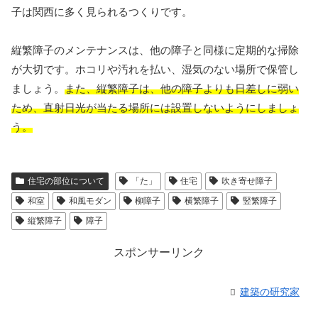
子は関西に多く見られるつくりです。
縦繁障子のメンテナンスは、他の障子と同様に定期的な掃除
が大切です。ホコリや汚れを払い、湿気のない場所で保管し
ましょう。
また、縦繁障子は、他の障子よりも日差しに弱い
ため、直射日光が当たる場所には設置しないようにしましょ
う。
住宅の部位について
「た」
住宅
吹き寄せ障子
和室
和風モダン
柳障子
横繁障子
竪繁障子
縦繁障子
障子
スポンサーリンク
建築の研究家