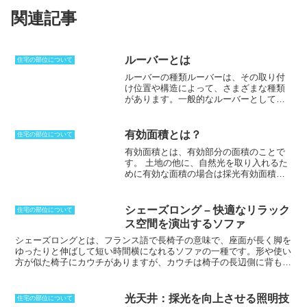
関連記事
ルーバーとは
住宅の部位について
ルーバーの種類
ルーバーは、その取り付
け位置や構造によって、さまざまな種類
があります。一般的なルーバーとして
は、水平ルーバー、垂直ルーバー、回転
ルーバー、ガラリルーバーなどがありま
す。水平ルーバーは、羽根板を水平に取
有効面積とは？
住宅の部位について
り付けたもので、風や雨を遮断するのに
有効面積とは、有効部分の面積のことで
適しています。垂直ルーバーは、羽根板
す。
土地の他に、自然光を取り入れるた
を垂直に取り付けたもので、視線を遮断
めに有効な面積の場合は採光有効面積、
するのに適しています。回転ルーバー
火災時に発生した煙を排出するための有
は、羽根板を回転させることができるも
効排煙開口面積といった使われ方もされ
ので、通風や採光を調整することができ
ます。実際に使える部分の面積となるの
ます。ガラリルーバーは、羽根板を固定
シェーズロング – 快適なリラック
住宅の部位について
で、傾斜地などは含まれません。ビルや
したもので、通風や採光を確保すること
ス空間を演出するソファ
マンションといった区分所有建物の場合
ができます。また、ルーバーは、その素
は、建物の延べ床面積から共用部分を除
シェーズロングとは、フランス語で長椅子の意味で、
座面が長く脚を
材によって、木製のルーバー、金属製の
いた専有部分の部分を指します。すなわ
ゆったりと伸ばして短い時間横になれるソファの一種
です。形や使い
ルーバー、プラスチック製のルーバーな
ち、貸室、店舗、事務所等として使用す
方が似た椅子にカウチがありますが、カウチは椅子の長辺側に背もた
どがあります。
る部分を言うのが一般的です。壁の厚み
れがあるのに対して、シェーズロングは短辺側に背もたれがありま
や柱の中心から計算した壁芯面積ではな
す。シェーズロングの長辺側にはひじ掛けしかないのが一般的です。
く、内法面積が専有部分すなわち有効面
部屋でテレビを見るためにソファを置く場合に、通常はテレビと水平
光天井：採光を向上させる照明技
住宅の部位について
積となります。区分所有建物の場合は登
方向に置くのに対して、シェーズロングは垂直方向に置きます。サイ