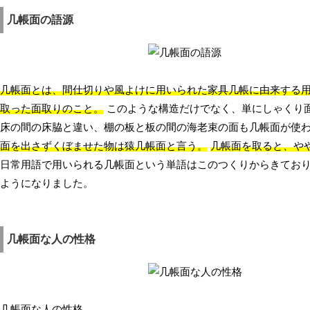
几帳面の語源
几帳面とは、間仕切りや風よけに用いられた家具几帳に由来する
取った面取りのこと。
このような構造だけでなく、単にしゃくり
床の間の床脇と違い、棚の板と板の間の海老束の面も几帳面が使
面を出さずくぼませた物は猿几帳面と言う。
几帳面を取ると、や
日常用語で用いられる几帳面という単語はこのつくりからきてお
ようになりました。
几帳面な人の性格
几帳面な人の性格