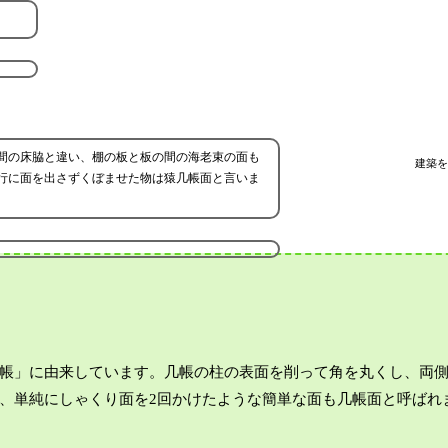
？
間の床脇と違い、棚の板と板の間の海老束の面も
建築を
行に面を出さずくぼませた物は猿几帳面と言いま
帳」に由来しています。几帳の柱の表面を削って角を丸くし、両
、単純にしゃくり面を2回かけたような簡単な面も几帳面と呼ばれ