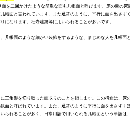
り面を二回かけたような簡単な面も几帳面と呼びます。床の間の床
束几帳面と言われています。また通常のように、平行に面を出さず
作りになります。社寺建築等に用いられることが多いです。
り、几帳面のような細かい装飾をするような、まじめな人を几帳面
角に三角形を切り取った面取りのことを指します。この構造は、床
几帳面と呼ばれています。また、通常のように平行に面を出さずく
用いられることが多く、日常用語で用いられる几帳面という単語は