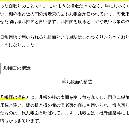
った面取りのことです。 このような構造だけでなく、単にしゃく
い、棚の板と板の間の海老束の面も几帳面が使われており、海老
せた物は猿几帳面と言います。几帳面を取ると、やや硬い印象の
日常用語で用いられる几帳面という単語はこのつくりからきてお
ようになりました。
几帳面の構造
几帳面の構造
とは、几帳の柱の表面を削り角を丸くし、両側に鋭
床脇と違い、棚の板と板の間の海老束の面にも用いられ、海老束
たものは、猿几帳面と呼ばれています。几帳面は、社寺建築等に
構造からきています。