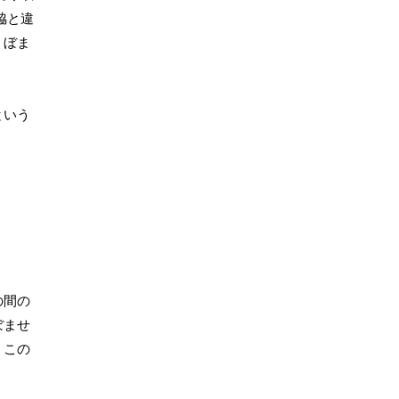
脇と違
くぼま
という
の間の
ぼませ
、この