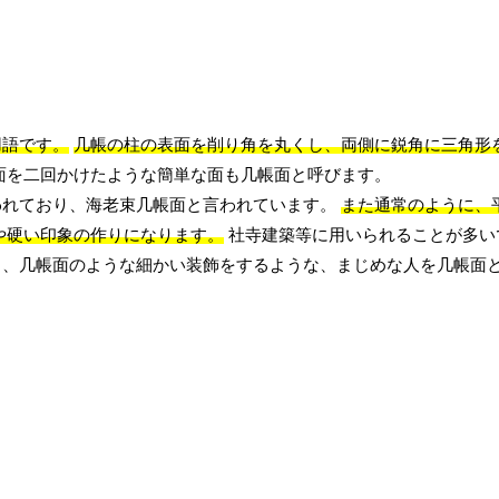
用語です。
几帳の柱の表面を削り角を丸くし、両側に鋭角に三角形
面を二回かけたような簡単な面も几帳面と呼びます。
われており、海老束几帳面と言われています。
また通常のように、
や硬い印象の作りになります。
社寺建築等に用いられることが多い
り、几帳面のような細かい装飾をするような、まじめな人を几帳面