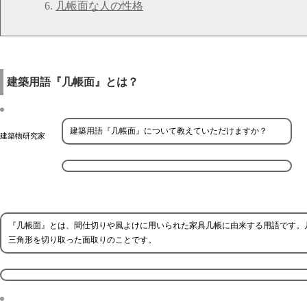
几帳面な人の性格
建築用語『几帳面』とは？
建築用語『几帳面』について教えていただけますか？
建築物研究家
『几帳面』とは、間仕切りや風よけに用いられた家具几帳に由来する用語です。
三角形を切り取った面取りのことです。