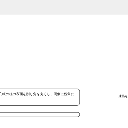
几帳の柱の表面を削り角を丸くし、両側に鋭角に
建築を