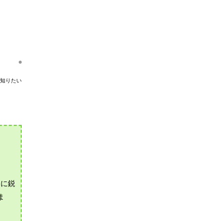
知りたい
側に鋭
ま