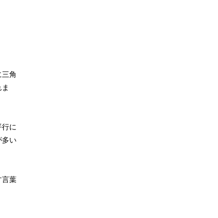
に三角
れま
平行に
が多い
す言葉