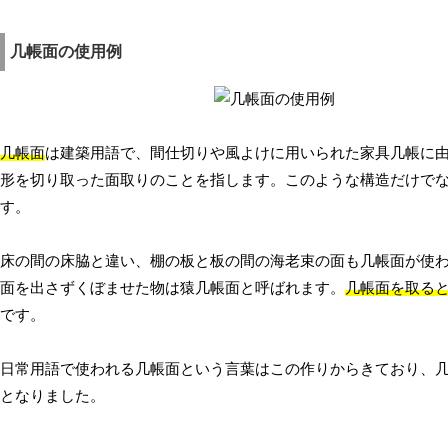
几帳面の使用例
几帳面
は建築用語で、間仕切りや風よけに用いられた家具几帳に
形を切り取った面取りのことを指します。このような構造だけで
す。
床の間の床脇と違い、棚の板と板の間の海老束の面も几帳面が使
面を出さずくぼませた物は猿几帳面と呼ばれます。
几帳面を取る
です。
日常用語で使われる几帳面という言葉はこの作りからきており、
となりました。