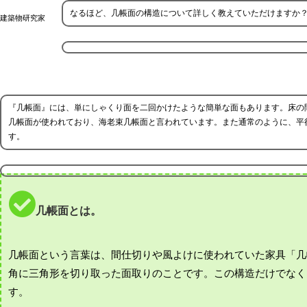
なるほど、几帳面の構造について詳しく教えていただけますか
建築物研究家
『几帳面』には、単にしゃくり面を二回かけたような簡単な面もあります。床の
几帳面が使われており、海老束几帳面と言われています。また通常のように、平
す。
几帳面とは。
几帳面という言葉は、間仕切りや風よけに使われていた家具「几
角に三角形を切り取った面取りのことです。この構造だけでなく
す。