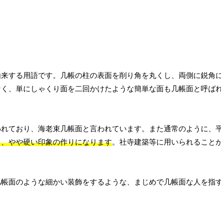
由来する用語です。几帳の柱の表面を削り角を丸くし、両側に鋭角
なく、単にしゃくり面を二回かけたような簡単な面も几帳面と呼ば
われており、海老束几帳面と言われています。また通常のように、
と、やや硬い印象の作りになります
。社寺建築等に用いられること
几帳面のような細かい装飾をするような、まじめで几帳面な人を指