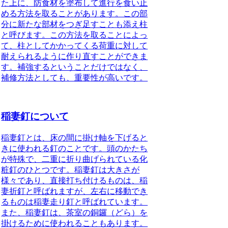
た上に、防食材を塗布して進行を食い止
める方法を取る
ことがあります。この部
分に新たな部材をつぎ足すことも添え柱
と呼びます。この方法を取ることによっ
て、柱としてかかってくる荷重に対して
耐えられるように作り直すことができま
す。
補強するということだけではなく、
補修方法としても、重要性が高い
です。
稲妻釘について
稲妻釘とは
、床の間に掛け軸を下げると
きに使われる釘のことです。頭のかたち
が特殊で、二重に折り曲げられている化
粧釘のひとつです。稲妻釘は大きさが
様々であり、直接打ち付けるものは、
稲
妻折釘
と呼ばれますが、左右に移動でき
るものは
稲妻走り釘
と呼ばれています。
また、稲妻釘は、茶室の銅鑼（どら）を
掛けるために使われることもあります。