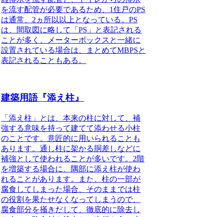
を流す配管が必要であるため、1住戸のPS
は通常、2ヵ所以以上となっている。PS
は、間取図に略して「PS」と表記される
ことが多く、メーターボックスと一緒に
設置されている場合は、まとめてMBPSと
表記されることもある。
建築用語『添え柱』
「添え柱」とは、本来の柱に対して、補
強する意味を持って建てて添わせる小柱
のこと
です。意匠的に用いられることも
あります。通し柱に架かる胴差しなどに
補強として使われることが多いです。2階
を増築する場合に、隅部に添え柱が使わ
れることがあります。また、柱の一部が
腐食してしまった場合、そのままでは柱
の役割を果たせなくなってしまうので、
腐食部分を掻きだして、徹底的に除去し