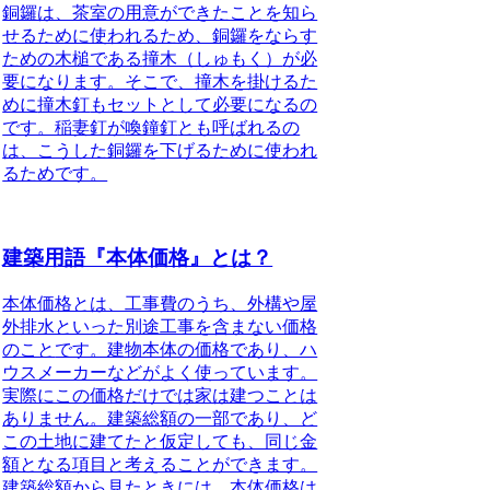
銅鑼は、茶室の用意ができたことを知ら
せるために使われるため、銅鑼をならす
ための木槌である
撞木（しゅもく）
が必
要になります。そこで、撞木を掛けるた
めに
撞木釘
もセットとして必要になるの
です。稲妻釘が
喚鐘釘
とも呼ばれるの
は、こうした銅鑼を下げるために使われ
るためです。
建築用語『本体価格』とは？
本体価格とは、工事費のうち、外構や屋
外排水といった別途工事を含まない価格
のこと
です。建物本体の価格であり、ハ
ウスメーカーなどがよく使っています。
実際にこの価格だけでは家は建つことは
ありません。建築総額の一部であり、ど
この土地に建てたと仮定しても、同じ金
額となる項目と考えることができます。
建築総額から見たときには、本体価格は