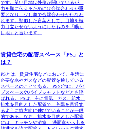
です。笑い目地は外側が開いているが、
力を順に伝えるためには合端合わせが重
要となり、少し奥で合端合わせが行なわ
れます。類似した言葉として、目地を極
力目立たせないようにしたものを「眠り
目地」と言います。
賃貸住宅の配管スペース「PS」と
は？
PSとは、賃貸住宅などにおいて、生活に
必要な水やガスなどの配管を通している
スペースのことである。
PSの他に、パイ
プスペースやパイプシャフトなどとも呼
ばれる。
PSは、主に電気、ガス、給水、
排水を目的とした配管で、各階を貫通す
るように縦方向に伸びていることが一般
的である。なお、排水を目的とした配管
には、キッチンや浴室、 洗面室から出る
雑排水を流す配管と、トイレからの排水