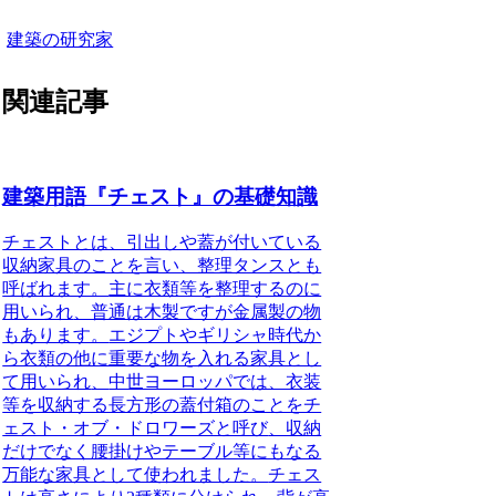
建築の研究家
関連記事
建築用語『チェスト』の基礎知識
チェストとは、引出しや蓋が付いている
収納家具
のことを言い、整理タンスとも
呼ばれます。
主に衣類等を整理するのに
用いられ
、普通は木製ですが金属製の物
もあります。
エジプトやギリシャ時代か
ら衣類の他に重要な物を入れる家具とし
て用いられ
、
中世ヨーロッパでは、衣装
等を収納する長方形の蓋付箱のことをチ
ェスト・オブ・ドロワーズと呼び
、収納
だけでなく腰掛けやテーブル等にもなる
万能な家具として使われました。
チェス