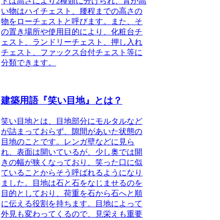
トは高さにより2種類に分けられ
、背が高
い物はハイチェスト、腰程までの高さの
物をローチェストと呼びます。
また、そ
の置き場所や使用目的により、化粧台チ
ェスト、ランドリーチェスト、押し入れ
チェスト、ファックス台付チェスト等に
分類できます。
建築用語『笑い目地』とは？
笑い目地とは、目地部分にモルタルなど
が詰まっておらず、隙間があいた状態の
目地のことです。
レンガ壁などに見ら
れ、表面は開いているが、少し奥では開
きの幅が狭くなっており、笑った口に似
ていることからそう呼ばれるようになり
ました。目地は石と石をなじませるのを
目的としており、荷重を石から石へと順
に伝える役割を持ちます。目地によって
外見も変わってくるので、見栄えも重要