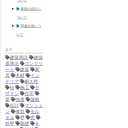
ついて
建築の設計に
ついて
関連法規につ
いて
タグ
建築用語
建築
基準法
コンクリ
ート
建築
家
具
木材
イン
テリア
耐久性
柱
施工
デ
ザイン
住宅
梁
強度
屋根
設計
マンショ
ン
換気
モル
タル
壁
窓
外壁
基礎
キ