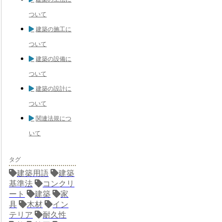
ついて
建築の施工に
ついて
建築の設備に
ついて
建築の設計に
ついて
関連法規につ
いて
タグ
建築用語
建築
基準法
コンクリ
ート
建築
家
具
木材
イン
テリア
耐久性