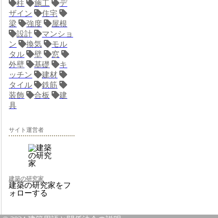
柱
施工
デ
ザイン
住宅
梁
強度
屋根
設計
マンショ
ン
換気
モル
タル
壁
窓
外壁
基礎
キ
ッチン
建材
タイル
鉄筋
装飾
合板
建
具
サイト運営者
建築の研究家
建築の研究家をフ
ォローする