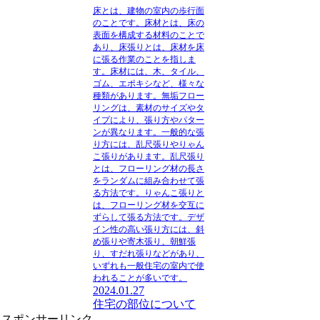
床とは
、建物の室内の歩行面
のことです。床材とは、床の
表面を構成する材料のことで
あり、床張りとは、床材を床
に張る作業のことを指しま
す。床材には、木、タイル、
ゴム、エポキシなど、様々な
種類があります。無垢フロー
リングは、素材のサイズやタ
イプにより、張り方やパター
ンが異なります。一般的な張
り方には、乱尺張りやりゃん
こ張りがあります。乱尺張り
とは、フローリング材の長さ
をランダムに組み合わせて張
る方法です。りゃんこ張りと
は、フローリング材を交互に
ずらして張る方法です。デザ
イン性の高い張り方には、斜
め張りや寄木張り、朝鮮張
り、すだれ張りなどがあり、
いずれも一般住宅の室内で使
われることが多いです。
2024.01.27
住宅の部位について
スポンサーリンク