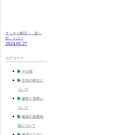
すっきり解説！「差し
筋」とは？
2024.01.27
カテゴリー
その他
住宅の部位に
ついて
建材と資材に
ついて
建築の基礎知
識について
建築の工法に