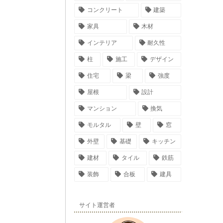
コンクリート
建築
家具
木材
インテリア
耐久性
柱
施工
デザイン
住宅
梁
強度
屋根
設計
マンション
換気
モルタル
壁
窓
外壁
基礎
キッチン
建材
タイル
鉄筋
装飾
合板
建具
サイト運営者