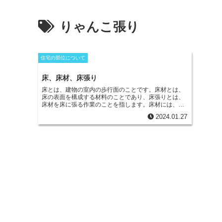
りゃんこ張り
住宅の部位について
床、床材、床張り
床とは
、建物の室内の歩行面のことです。床材とは、
床の表面を構成する材料のことであり、床張りとは、
床材を床に張る作業のことを指します。床材には、
木、タイル、ゴム、エポキシなど、様々な種類があり
2024.01.27
ます。無垢フローリングは、素材のサイズやタイプに
より、張り方やパターンが異なります。一般的な張り
方には、乱尺張りやりゃんこ張りがあります。乱尺張
りとは、フローリング材の長さをランダムに組み合わ
せて張る方法です。りゃんこ張りとは、フローリング
材を交互にずらして張る方法です。デザイン性の高い
張り方には、斜め張りや寄木張り、朝鮮張り、すだれ
張りなどがあり、いずれも一般住宅の室内で使われる
ことが多いです。