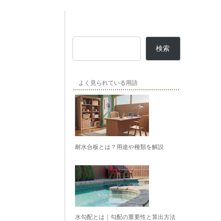
検索
よく見られている用語
耐水合板とは？用途や種類を解説
水勾配とは｜勾配の重要性と算出方法