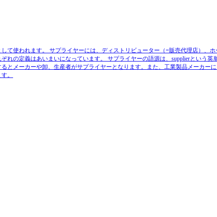
として使われます。
サプライヤーには、ディストリビューター（=販売代理店）、ホ
れぞれの定義はあいまいになっています。
サプライヤーの語源は、supplierという英
するとメーカーや卸、生産者がサプライヤーとなります。また、工業製品メーカーに
ます。