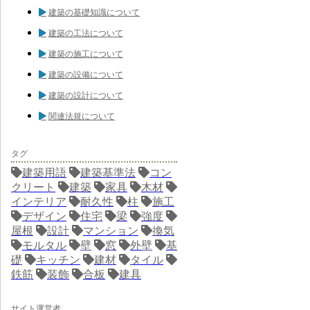
建築の基礎知識について
建築の工法について
建築の施工について
建築の設備について
建築の設計について
関連法規について
タグ
建築用語
建築基準法
コン
クリート
建築
家具
木材
インテリア
耐久性
柱
施工
デザイン
住宅
梁
強度
屋根
設計
マンション
換気
モルタル
壁
窓
外壁
基
礎
キッチン
建材
タイル
鉄筋
装飾
合板
建具
サイト運営者