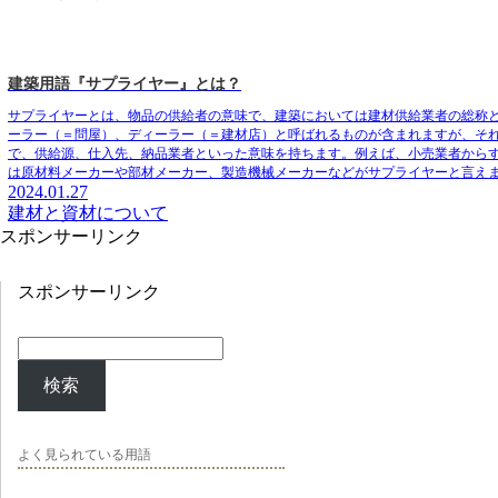
建築用語『サプライヤー』とは？
サプライヤーとは、物品の供給者の意味で、建築においては建材供給業者の総称
ーラー（＝問屋）、ディーラー（＝建材店）と呼ばれるものが含まれますが、そ
で、供給源、仕入先、納品業者といった意味を持ちます
。例えば、小売業者から
は原材料メーカーや部材メーカー、製造機械メーカーなどがサプライヤーと言え
2024.01.27
建材と資材について
スポンサーリンク
スポンサーリンク
検索
よく見られている用語