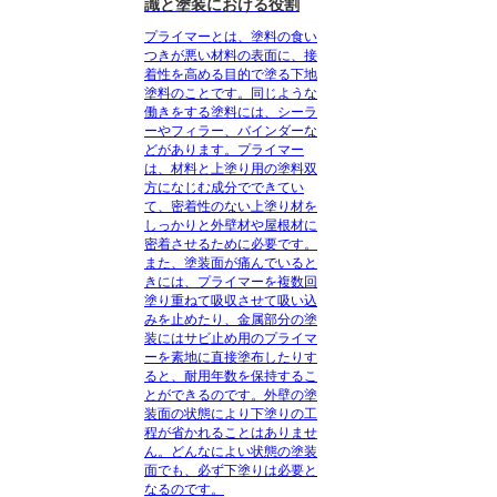
識と塗装における役割
プライマーとは、
塗料の食い
つきが悪い材料の表面に、接
着性を高める目的で塗る下地
塗料のこと
です。同じような
働きをする塗料には、シーラ
ーやフィラー、バインダーな
どがあります。プライマー
は、材料と上塗り用の塗料双
方になじむ成分でできてい
て、密着性のない上塗り材を
しっかりと外壁材や屋根材に
密着させるために必要です。
また、塗装面が痛んでいると
きには、プライマーを複数回
塗り重ねて吸収させて吸い込
みを止めたり、金属部分の塗
装にはサビ止め用のプライマ
ーを素地に直接塗布したりす
ると、耐用年数を保持するこ
とができるのです。外壁の塗
装面の状態により下塗りの工
程が省かれることはありませ
ん。どんなによい状態の塗装
面でも、必ず下塗りは必要と
なるのです。