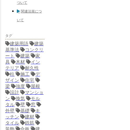
ついて
関連法規につ
いて
タグ
建築用語
建築
基準法
コンクリ
ート
建築
家
具
木材
イン
テリア
耐久性
柱
施工
デ
ザイン
住宅
梁
強度
屋根
設計
マンショ
ン
換気
モル
タル
壁
窓
外壁
基礎
キ
ッチン
建材
タイル
鉄筋
装飾
合板
建