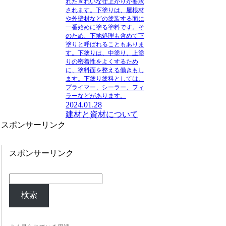
れたきれいな仕上がりが要求
されます。下塗りは、
屋根材
や外壁材などの塗装する面に
一番始めに塗る塗料
です。そ
のため、下地処理も含めて下
塗りと呼ばれることもありま
す。下塗りは、中塗り、上塗
りの密着性をよくするため
に、塗料面を整える働きもし
ます。下塗り塗料としては、
プライマー、シーラー、フィ
ラーなどがあります。
2024.01.28
建材と資材について
スポンサーリンク
スポンサーリンク
検索