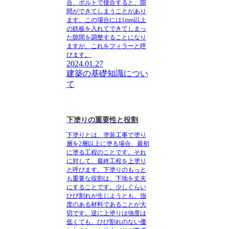
合、ボルトで接合すると、隙
間ができてしまうことがあり
ます。この場合には1mm以上
の鉄板を入れてできてしまっ
た隙間を調整することになり
ますが、これをフィラーと呼
びます。
2024.01.27
建築の基礎知識につい
て
下塗りの重要性と役割
下塗りとは、塗装工事で塗り
層を2層以上に塗る場合、最初
に塗る工程のこと
です。それ
に対して、最終工程を上塗り
と呼びます。下塗りのもっと
も重要な役割は、下地を丈夫
にすることです。少しぐらい
ひび割れが生じようとも、強
度のある材料であることが大
切です。逆に上塗りは強度は
低くても、ひび割れのない優