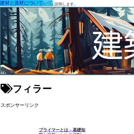
建材と資材について
建築の基礎知識について
建材と資材について
建築に関する用語と関連法令を説明します。
フィラー
スポンサーリンク
プライマーとは – 基礎知