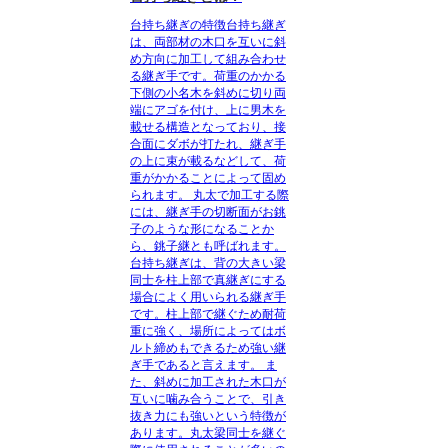
台持ち継ぎの特徴
台持ち継ぎ
は、両部材の木口を互いに斜
め方向に加工して組み合わせ
る継ぎ手です。
荷重のかかる
下側の小名木を斜めに切り両
端にアゴを付け、上に男木を
載せる構造となっており、接
合面にダボが打たれ、継ぎ手
の上に束が載るなどして、荷
重がかかることによって固め
られます。
丸太で加工する際
には、継ぎ手の切断面がお銚
子のような形になることか
ら、銚子継とも呼ばれます。
台持ち継ぎは、背の大きい梁
同士を柱上部で真継ぎにする
場合によく用いられる継ぎ手
です。
柱上部で継ぐため耐荷
重に強く、場所によってはボ
ルト締めもできるため強い継
ぎ手であると言えます。
ま
た、斜めに加工された木口が
互いに噛み合うことで、引き
抜き力にも強いという特徴が
あります。丸太梁同士を継ぐ