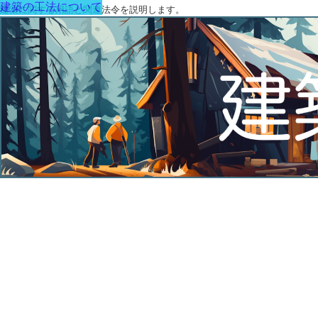
建築の工法について
建築に関する用語と関連法令を説明します。