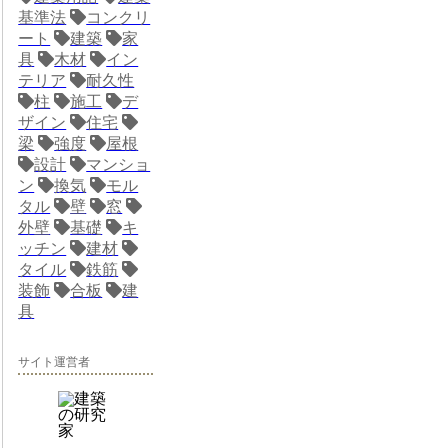
基準法
コンクリ
ート
建築
家
具
木材
イン
テリア
耐久性
柱
施工
デ
ザイン
住宅
梁
強度
屋根
設計
マンショ
ン
換気
モル
タル
壁
窓
外壁
基礎
キ
ッチン
建材
タイル
鉄筋
装飾
合板
建
具
サイト運営者