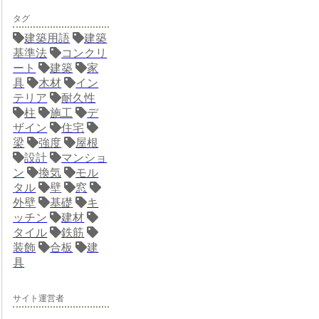
タグ
建築用語
建築
基準法
コンクリ
ート
建築
家
具
木材
イン
テリア
耐久性
柱
施工
デ
ザイン
住宅
梁
強度
屋根
設計
マンショ
ン
換気
モル
タル
壁
窓
外壁
基礎
キ
ッチン
建材
タイル
鉄筋
装飾
合板
建
具
サイト運営者