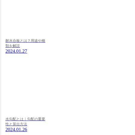
耐水合板とは？用途や種
類を解説
2024.01.27
水勾配とは｜勾配の重要
性と算出方法
2024.01.26