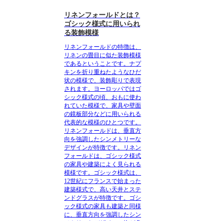
リネンフォールドとは？
ゴシック様式に用いられ
る装飾模様
リネンフォールドの特徴
は、
リネンの畳目に似た装飾模様
であるということです。ナプ
キンを折り重ねたようなひだ
状の模様で、装飾彫りで表現
されます。ヨーロッパではゴ
シック様式の頃、おもに使わ
れていた模様で、家具や壁面
の鏡板部分などに用いられる
代表的な模様のひとつです。
リネンフォールドは、
垂直方
向を強調したシンメトリーな
デザイン
が特徴です。リネン
フォールドは、
ゴシック様式
の家具や建築によく見られる
模様
です。ゴシック様式は、
12世紀にフランスで始まった
建築様式で、高い天井とステ
ンドグラスが特徴です。ゴシ
ック様式の家具も建築と同様
に、垂直方向を強調したシン