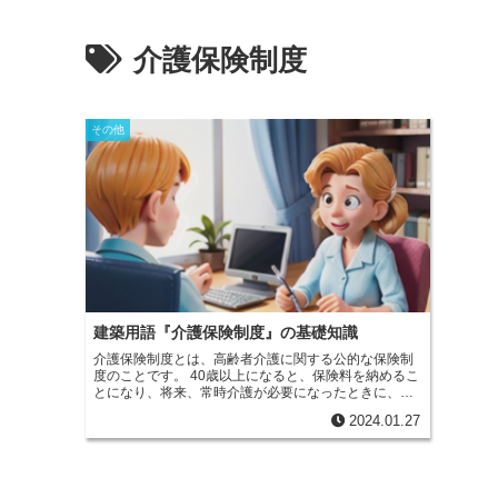
介護保険制度
その他
建築用語『介護保険制度』の基礎知識
介護保険制度とは、高齢者介護に関する公的な保険制
度のことです。
40歳以上になると、保険料を納めるこ
とになり、将来、常時介護が必要になったときに、費
用の
一部の給付を受けられるようになります。
原則と
2024.01.27
しては
10％の負担でサービスを利用することが可能
で
す。介護保険制度を利用できるようになるためには、
65歳以上の1号被保険者であることと日常の介護が必
要になること、
もしくは
40歳以上で64歳未満の2号被
保険者で、老化に伴う病気によって介護が必要になっ