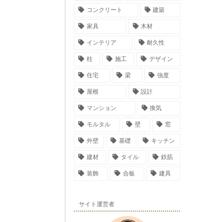
コンクリート
建築
家具
木材
インテリア
耐久性
柱
施工
デザイン
住宅
梁
強度
屋根
設計
マンション
換気
モルタル
壁
窓
外壁
基礎
キッチン
建材
タイル
鉄筋
装飾
合板
建具
サイト運営者