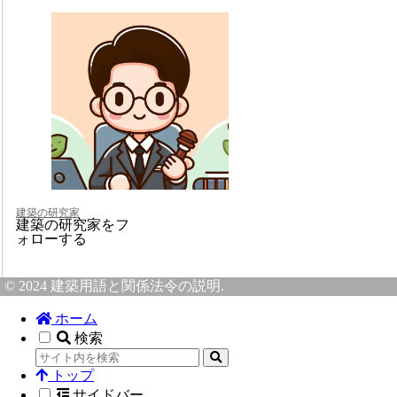
建築の研究家
建築の研究家をフ
ォローする
© 2024 建築用語と関係法令の説明.
ホーム
検索
トップ
サイドバー