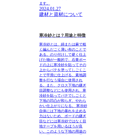
ます。
2024.01.27
建材と資材について
寒冷紗とは？用途と特徴
寒冷紗とは、綿または麻で粗
く編んだごく薄い布
のことで
ある。のり付けして硬く仕上
げた物が一般的で、石膏ボー
ドの上に寒冷紗を貼ってその
上からパテを塗ってしごくこ
とで平滑に仕上げる、素地調
整を行なう場合に使用され
る。また、クロス下地の継ぎ
目調整などにも使用され、寒
冷紗を貼ってパテでしごくと
下地の凹凸が和らぎ、やわら
かい仕上がりになる。
寒冷紗
自体には下地の暴れを止める
力はないため、ボードの継ぎ
目などには寒冷紗ではなく目
地テープを用いるほうが良
い。
このよう
な下地の用途の