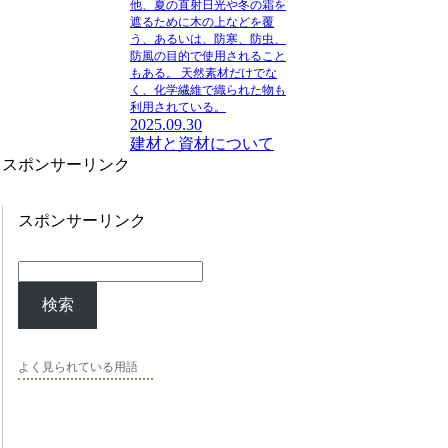
他、夏の直射日光や冬の霜を
遮るために木の上などを覆
う、あるいは、防寒、防虫、
防風の目的で使用されること
もある。
天然素材だけでな
く、化学繊維で織られた物も
利用されている。
2025.09.30
建材と資材について
スポンサーリンク
スポンサーリンク
検索
よく見られている用語