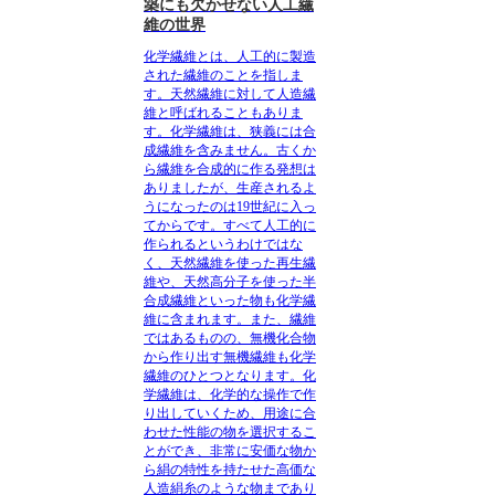
築にも欠かせない人工繊
維の世界
化学繊維とは
、人工的に製造
された繊維のことを指しま
す。天然繊維に対して人造繊
維と呼ばれることもありま
す。化学繊維は、狭義には合
成繊維を含みません。古くか
ら繊維を合成的に作る発想は
ありましたが、生産されるよ
うになったのは19世紀に入っ
てからです。すべて人工的に
作られるというわけではな
く、天然繊維を使った再生繊
維や、天然高分子を使った半
合成繊維といった物も化学繊
維に含まれます。また、繊維
ではあるものの、無機化合物
から作り出す無機繊維も化学
繊維のひとつとなります。化
学繊維は、化学的な操作で作
り出していくため、用途に合
わせた性能の物を選択するこ
とができ、非常に安価な物か
ら絹の特性を持たせた高価な
人造絹糸のような物まであり