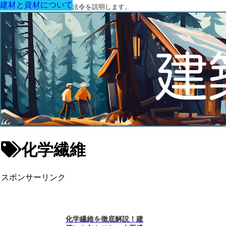
建材と資材について
建材と資材について
建築に関する用語と関連法令を説明します。
化学繊維
スポンサーリンク
化学繊維を徹底解説！建