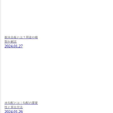
耐水合板とは？用途や種
類を解説
2024.01.27
水勾配とは｜勾配の重要
性と算出方法
2024.01.26