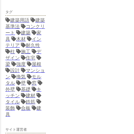
タグ
建築用語
建築
基準法
コンクリ
ート
建築
家
具
木材
イン
テリア
耐久性
柱
施工
デ
ザイン
住宅
梁
強度
屋根
設計
マンショ
ン
換気
モル
タル
壁
窓
外壁
基礎
キ
ッチン
建材
タイル
鉄筋
装飾
合板
建
具
サイト運営者