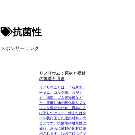
抗菌性
スポンサーリンク
リノリウム：床材と壁材
の製造と用途
リノリウムとは、「石灰岩、
松ヤニ、コルク粉、おがく
ず、樹脂、ゴム質物質など
と、亜麻仁油の酸化物リノキ
シンを混ぜ合わせ、麻布など
に塗りつけシート状またはタ
イル状に圧した建築材料」
の
ことです。抗菌性や耐水性に
優れ、おもに壁材や床材に使
用されます。1860年代にイギ