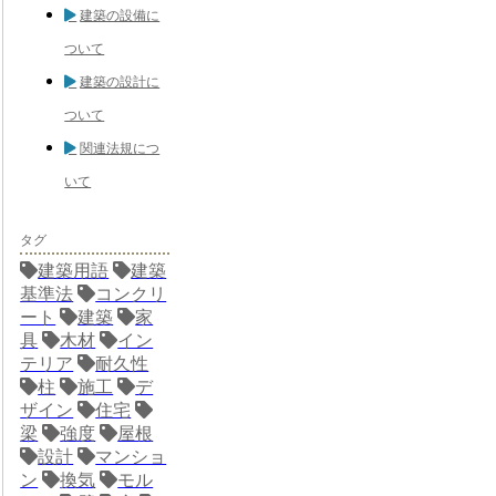
建築の設備に
ついて
建築の設計に
ついて
関連法規につ
いて
タグ
建築用語
建築
基準法
コンクリ
ート
建築
家
具
木材
イン
テリア
耐久性
柱
施工
デ
ザイン
住宅
梁
強度
屋根
設計
マンショ
ン
換気
モル