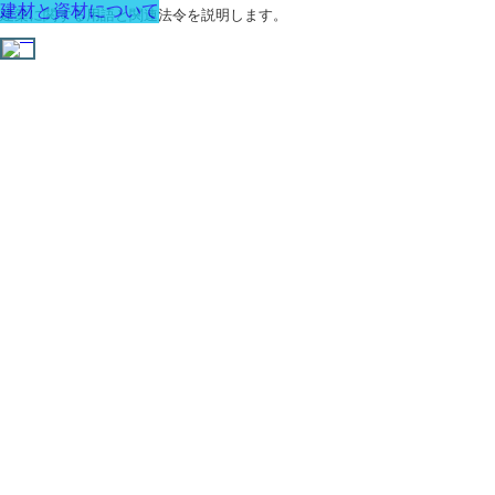
建材と資材について
建築に関する用語と関連法令を説明します。