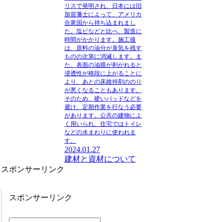
リスで発明され、日本には旧
加賀藩士によって、アメリカ
合衆国から持ち込まれまし
た。塩ビなどと比べ、製造に
時間がかかります。施工後
は、原料の油分が臭気を残す
ものの次第に消滅します。ま
た、表面の油膜が剥がれると
浸透性が格段に上がることに
より、あとの床維持剤ののり
が悪くなることもあります。
そのため、硬いパッドなどを
避け、定期作業を行なう必要
があります。公共の建物によ
く用いられ、住宅ではトイレ
などの水まわりに使われま
す。
2024.01.27
建材と資材について
スポンサーリンク
スポンサーリンク