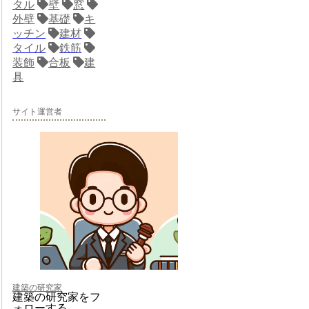
タル
壁
窓
外壁
基礎
キ
ッチン
建材
タイル
鉄筋
装飾
合板
建
具
サイト運営者
建築の研究家
建築の研究家をフ
ォローする