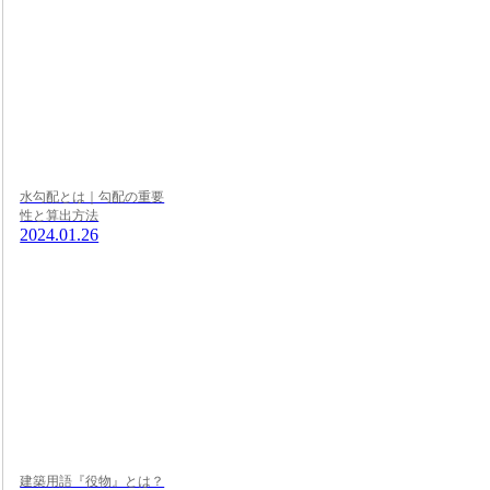
水勾配とは｜勾配の重要
性と算出方法
2024.01.26
建築用語『役物』とは？