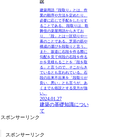
説
建築用語『段取り』とは、作
業の順序や方法を定めたり、
必要に応じて手配をしたりす
ることである。
段取りは、歌
舞伎の楽屋用語からきてお
り、「段」とは一区切りや一
幕のことである。芝居の筋や
構成の運びを段取りと言う。
また、坂道に石段を作る際に
勾配を見て何段の石段を作る
かを見積もることを「段を取
る」と言うので、そこからき
ているとも言われている。石
段の出来不出来を「段取りが
良い、悪い」とも言うが、あ
くまでも俗説とする見方が強
い。
2024.01.27
建築の基礎知識につい
て
スポンサーリンク
スポンサーリンク