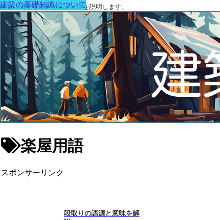
建築の基礎知識について
建築に関する用語と関連法令を説明します。
楽屋用語
スポンサーリンク
段取りの語源と意味を解