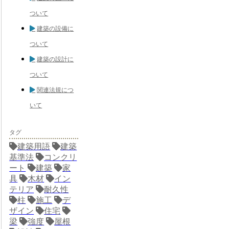
ついて
建築の設備に
ついて
建築の設計に
ついて
関連法規につ
いて
タグ
建築用語
建築
基準法
コンクリ
ート
建築
家
具
木材
イン
テリア
耐久性
柱
施工
デ
ザイン
住宅
梁
強度
屋根