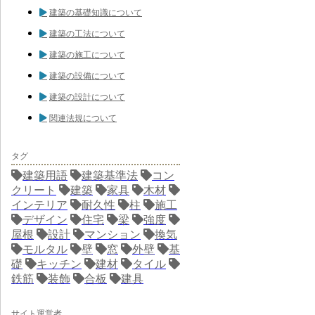
建築の基礎知識について
建築の工法について
建築の施工について
建築の設備について
建築の設計について
関連法規について
タグ
建築用語
建築基準法
コン
クリート
建築
家具
木材
インテリア
耐久性
柱
施工
デザイン
住宅
梁
強度
屋根
設計
マンション
換気
モルタル
壁
窓
外壁
基
礎
キッチン
建材
タイル
鉄筋
装飾
合板
建具
サイト運営者