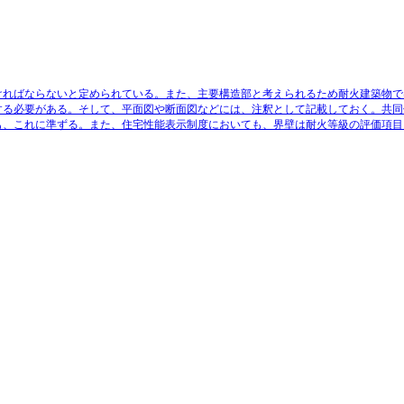
ければならないと定められている
。また、主要構造部と考えられるため耐火建築物で
する必要がある。そして、平面図や断面図などには、注釈として記載しておく。
共同
も、これに準ずる
。また、住宅性能表示制度においても、界壁は耐火等級の評価項目