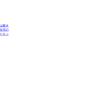
は耐火
住宅の
となっ