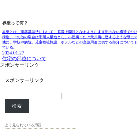
界壁って何？
界壁とは、建築基準法において、遮音上問題となるようなすき間のない構造でな
構造、その他の場合は準耐火構造とし、小屋裏または天井裏に達するような壁に
他に、学校や病院、児童福祉施設、ホテルなどの当該用途に供する部分について
ている。
2024.01.27
住宅の部位について
スポンサーリンク
スポンサーリンク
検索
よく見られている用語