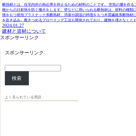
断熱材とは、住宅内外の熱伝導を抑えるための材料のことです。
空気の層を作る
根からの日射熱を防ぐ働きをします。
壁などに用いられる断熱材は、材料の種類
徴をもつ発泡プラスチック系断熱材、消臭や調湿の特徴をもつ木質繊維系断熱材
を吹き込み、敷きつめるブローイング工法も開発されており、建物を壊さなくと
2024.01.27
建材と資材について
スポンサーリンク
スポンサーリンク
検索
よく見られている用語