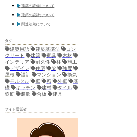
建築の設備について
建築の設計について
関連法規について
タグ
建築用語
建築基準法
コン
クリート
建築
家具
木材
インテリア
耐久性
柱
施工
デザイン
住宅
梁
強度
屋根
設計
マンション
換気
モルタル
壁
窓
外壁
基
礎
キッチン
建材
タイル
鉄筋
装飾
合板
建具
サイト運営者