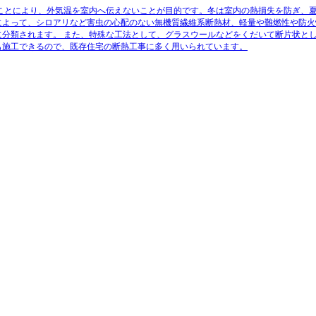
ことにより、外気温を室内へ伝えないことが目的です。冬は室内の熱損失を防ぎ、
によって、シロアリなど害虫の心配のない無機質繊維系断熱材、軽量や難燃性や防火
に分類されます。
また、特殊な工法として、グラスウールなどをくだいて断片状と
も施工できるので、既存住宅の断熱工事に多く用いられています。