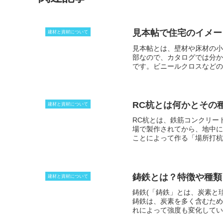
見本帖で住宅のイメー
建材と資材について
見本帖とは、壁材や床材の小
部なので、カタログでは分か
です。ビニールクロスなどの
みにくいときは、大きめの物
り、どの空間にどのような素
RC杭とは何かとその
建材と資材について
RC杭とは、鉄筋コンクリー
場で製作されてから、地中に
ことによって作る「場所打杭
ストレストコンクリート杭」
の中で遠心力を利用して、機
「遠心力鉄筋コンクリート杭
鋳鉄とは？特徴や種類
建材と資材について
鋳鉄(「鋳鉄」とは、炭素と
鋳鉄は、炭素を多く含むため
れによって強度も変化してい
るようにしたダクタイル鋳鉄