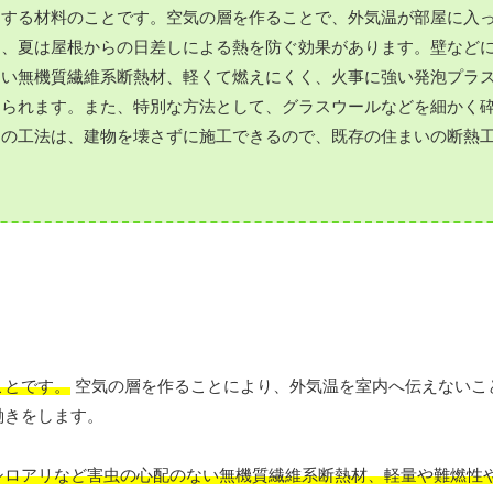
にする材料のことです。空気の層を作ることで、外気温が部屋に入
し、夏は屋根からの日差しによる熱を防ぐ効果があります。壁など
ない無機質繊維系断熱材、軽くて燃えにくく、火事に強い発泡プラ
けられます。また、特別な方法として、グラスウールなどを細かく
この工法は、建物を壊さずに施工できるので、既存の住まいの断熱
ことです。
空気の層を作ることにより、外気温を室内へ伝えないこ
働きをします。
シロアリなど害虫の心配のない無機質繊維系断熱材、軽量や難燃性