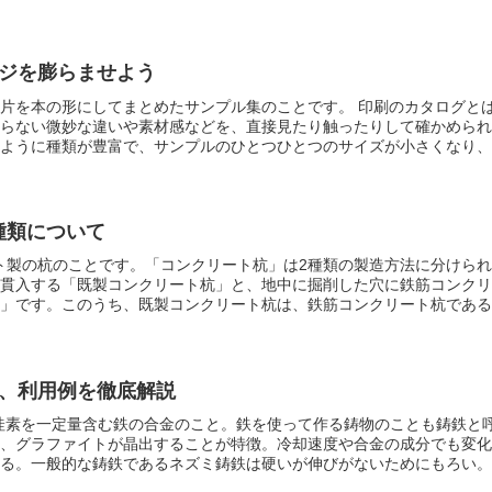
ジを膨らませよう
片を本の形にしてまとめたサンプル集のことです。
印刷のカタログと
らない微妙な違いや素材感などを、直接見たり触ったりして確かめられ
ように種類が豊富で、サンプルのひとつひとつのサイズが小さくなり、
を集めた見本帖もあります。インテリアから仕上げ材、塗料用まで、様
材が使われているかが分かりやすいのです。
種類について
ト製の杭のこと
です。「コンクリート杭」は2種類の製造方法に分けら
貫入する「既製コンクリート杭」と、地中に掘削した穴に鉄筋コンクリ
」です。このうち、既製コンクリート杭は、鉄筋コンクリート杭である
である「PC杭」「高強度コンクリート杭（AC杭）」などに分けられま
械成型された鉄筋コンクリート製の管であるヒューム管杭のことを「遠
」と呼びます。1934年に日本では製造が始まりました。
、利用例を徹底解説
珪素を一定量含む鉄の合金のこと。鉄を使って作る鋳物のことも鋳鉄と
、グラファイトが晶出することが特徴。冷却速度や合金の成分でも変化
る。一般的な鋳鉄であるネズミ鋳鉄は硬いが伸びがないためにもろい。
は、靭性が向上しているが、減衰能ということではネズミ鋳鉄に劣って