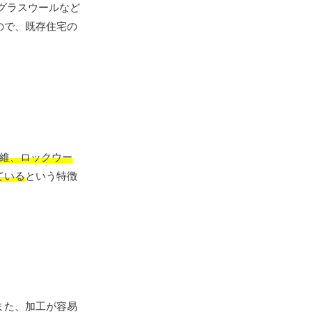
グラスウールなど
ので、既存住宅の
維、ロックウー
ている
という特徴
また、加工が容易