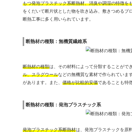
もつ発泡プラスチック系断熱材、消臭や調湿の特徴を
をくだいて断片状とした物を吹き込み、敷きつめるブ
断熱工事に多く用いられています。
断熱材の種類：無機質繊維系
断熱材の種類
は、その材料によって分類することができ
ル、スラグウール
などの無機質な素材で作られていま
があります。また、
価格が比較的安価
であることも特
断熱材の種類：発泡プラスチック系
発泡プラスチック系断熱材
は、発泡プラスチックを原