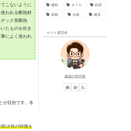
ってこないように
建材
タイル
鉄筋
に使われる断熱材
装飾
合板
建具
スチック系断熱
砕いたものを吹き
サイト運営者
工事によく使われ
建築の研究家
とが目的です。冬
や防火性の特徴を