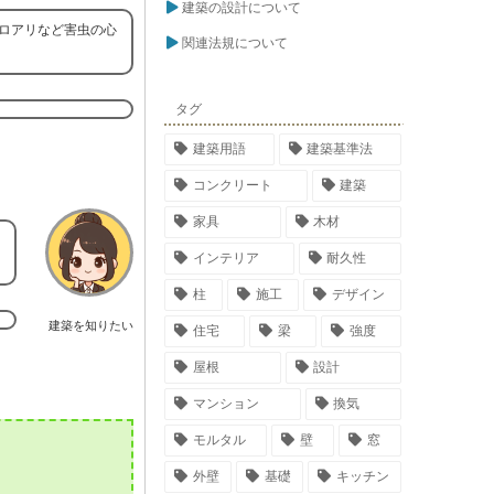
建築の設計について
ロアリなど害虫の心
関連法規について
タグ
建築用語
建築基準法
コンクリート
建築
家具
木材
り
インテリア
耐久性
柱
施工
デザイン
建築を知りたい
住宅
梁
強度
屋根
設計
マンション
換気
モルタル
壁
窓
外壁
基礎
キッチン