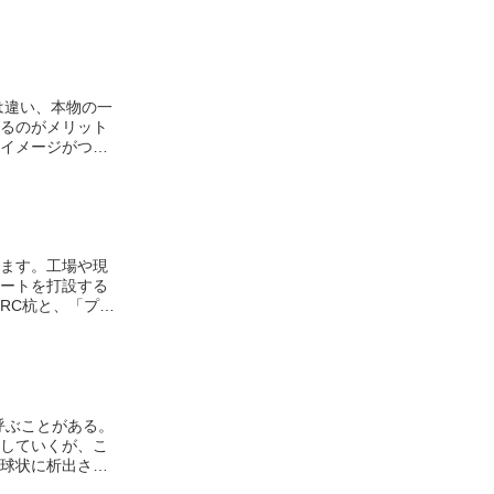
は違い、本物の一
るのがメリット
イメージがつか
々な種類があ
れます。工場や現
ートを打設する
RC杭と、「プレ
す。また、RC杭
心力RC杭」や
呼ぶことがある。
していくが、こ
球状に析出され
しまうことにな