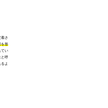
定着さ
膜を形
れてい
性と呼
れるよ