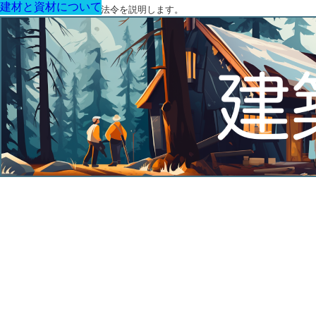
建材と資材について
建材と資材について
建材と資材について
建材と資材について
建材と資材について
建材と資材について
建材と資材について
建築に関する用語と関連法令を説明します。