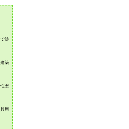
的で塗
、建築
水性塗
。
家具用