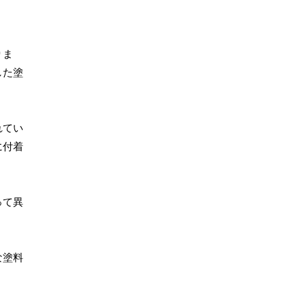
りま
した塗
れてい
に付着
って異
な塗料