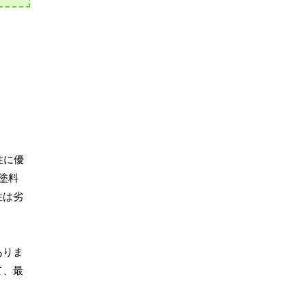
性に優
塗料
性は劣
ありま
て、最